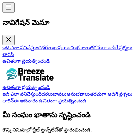
నావిగేషన్ మెనూ
ఇది ఎలా పనిచేస్తుంది
ధరలు
భాషలు
అనుభవాలు
తరచుగా అడిగే ప్రశ్నలు
లాగిన్
ఉచితంగా ప్రయత్నించండి
ఉచితంగా ప్రయత్నించండి
ఇది ఎలా పనిచేస్తుంది
ధరలు
భాషలు
అనుభవాలు
తరచుగా అడిగే ప్రశ్నలు
లాగిన్
ఈ ఆదివారం ఉచితంగా ప్రయత్నించండి
మీ సంఘం ఖాతాను సృష్టించండి
కొన్ని నిమిషాల్లో బ్రీజ్ ట్రాన్స్‌లేట్‌తో ప్రారంభించండి.