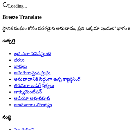
Loading...
Breeze Translate
స్థానిక సంఘం కోసం సరళమైన అనువాదం, ప్రతి ఒక్కరూ ఇందులో భాగం క
ఉత్పత్తి
ఇది ఎలా పనిచేస్తుంది
ధరలు
భాషలు
అనుకూలమైన ప్లాన్లు
అనువాదానికి సిద్ధంగా ఉన్న క్యాప్షనింగ్
తరచుగా అడిగే ప్రశ్నలు
డాక్యుమెంటేషన్
ఆడియో అవుట్‌పుట్
అందుబాటు సౌలభ్యం
సంస్థ
మా గురించి