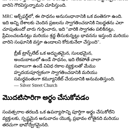
వారిని గౌరవిస్తున్నామని చూపిస్తుంది.
MRC ఆక్స్‌ఫర్డ్‌లో, ఈ సాధనం అనుసంధానానికి ఒక వంతెనగా ఉంది.
ఇది అన్ని దేశాలకు చెందిన ప్రజలను స్వాగతించడానికి నిబద్ధతను ఎలా
చూపుతుందో వారు గుర్తించారు, ఇది "వారికి స్వాగతం పలికినట్లు,
ప్రేమించబడినట్లు మరియు శ్రద్ధ తీసుకున్నట్లు భావనను ఇస్తుంది మరియు
వారిని సంఘానికి వస్తూ ఉండాలని కోరుకునేలా చేస్తుంది".
బ్రీజ్ ట్రాన్స్‌లేట్ ఒక అద్భుతమైన, సులభమైన,
అందుబాటులో ఉండే సాధనం, ఇది లేకపోతే చాలా
సవాలుగా ఉండే వివిధ రకాల వ్యక్తులతో మేము
హృదయపూర్వకంగా స్వాగతించడానికి మరియు
సమర్థవంతంగా కమ్యూనికేట్ చేయడానికి అనుమతిస్తుంది.
—
Silver Street Church
మొదటిసారిగా అర్థం చేసుకోవడం
సంవత్సరాల తరబడి ఒక ఉపన్యాసాన్ని పూర్తిగా అర్థం చేసుకోలేని
వ్యక్తులకు, స్పష్టమైన అనువాదం యొక్క ప్రభావం లోతైనది మరియు
తరచుగా భావోద్వేగమైనది.