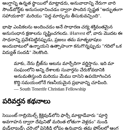
ఆంగ్లాన్ని ఉన్నత స్థాయిలో మాట్లాడరు, అనువాదాన్ని నేరుగా వారి
సౌండ్‌బోర్డ్‌కు అనుసంధానించడం ద్వారా పొందిన స్పష్టత "అద్భుతంగా
సహాయకారి" మరియు "పెద్ద మార్పును తీసుకువచ్చింది".
భాషా ఎంపికలను అందించడం అనే సాధారణ చర్య శక్తివంతమైన
అనుసంధాన క్షణాలను సృష్టించగలదు. iHarvest లో, వారు మొదట ఈ
సాధనాన్ని ప్రవేశపెట్టినప్పుడు, ప్రజలు తమ మాతృభాషలు
అందుబాటులో ఉన్నాయని ఉత్సాహంగా కనుగొన్నప్పుడు "గదిలో ఒక
విద్యుత్ సందడి" నెలకొంది.
మాకు, నేను బ్రీజ్‌ను ఆటను మార్చేదిగా వర్ణిస్తాను. ఇది మా
సంఘంలోని అన్ని దేశాలకు సువార్తను చేరుకోవడానికి
అనుమతిస్తుంది మరియు మేము దానిని ఉపయోగించిన
కొద్ది సమయంలోనే గణనీయమైన ప్రభావాన్ని చూపింది.
—
South Tenerife Christian Fellowship
పరివర్తన కథనాలు
సెయింట్ గాబ్రియెల్స్ క్రిక్లెవుడ్‌లోని ఫార్సీ మాట్లాడేవారు "పూర్తి
అవగాహన ద్వారా దేవునితో మరింత లోతుగా వెళ్లడం" నుండి
వుడ్‌ల్యాండ్స్ చర్చిలో వినికిడి లోపం ఉన్నవారు తమ ఫోన్‌లలో ఆంగ్ల