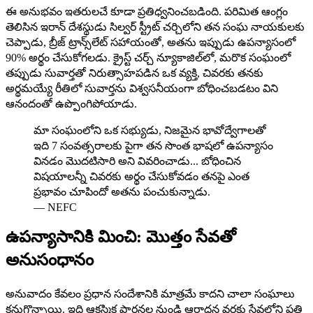
ఈ అనుభవం ఇతరులచే కూడా ప్రతిధ్వనించబడింది. పరిమిత ఆంగ్లం
తెలిసిన ఇరాన్ దేశస్థుడు సిల్వర్ స్ట్రీట్ చర్చిలోని తన సంఘ నాయకులకు
చెప్పాడు, బ్రీజ్ ట్రాన్స్‌లేట్ సహాయంతో, అతను ఇప్పుడు ఉపన్యాసంలో
90% అర్థం చేసుకోగలడు. క్రైస్ట్ చర్చ్ న్యూకాజిల్‌లో, మరొక సంఘంలో
తప్పుడు సువార్తతో నిరుత్సాహపడిన ఒక వ్యక్తి, చివరకు తనకు
అర్థమయ్యే రీతిలో సువార్తను విశ్వసనీయంగా బోధించబడటం విని
ఆనందంతో ఉప్పొంగిపోయాడు.
మా సంఘంలోని ఒక సభ్యుడు, నిజమైన భావోద్వేగాలతో
ఇది 7 సంవత్సరాలకు పైగా తన సొంత భాషలో ఉపన్యాసం
వినడం మొదటిసారి అని వివరించాడు... బోధించిన
విషయాలన్నీ చివరకు అర్థం చేసుకోవడం తనపై ఎంత
ప్రభావం చూపిందో అతను పంచుకున్నాడు.
—
NEFC
ఉపన్యాసానికి మించి: మొత్తం సేవతో
అనుసంధానం
అనువాదం కేవలం ప్రధాన సందేశానికి మాత్రమే కాదని చాలా సంఘాలు
కనుగొన్నాయి. ఇది ఆకస్మిక ప్రార్థనల నుండి ఆరాధన వరకు సేవలోని ప్రతి