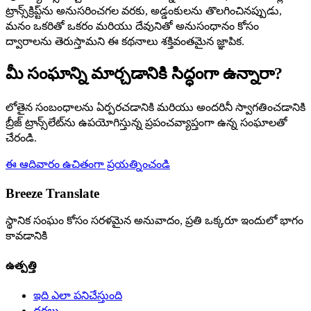
ట్రాన్స్‌క్రిప్ట్‌ను అనుసరించగల వరకు, అడ్డంకులను తొలగించినప్పుడు,
మనం ఒకరితో ఒకరం మరియు దేవునితో అనుసంధానం కోసం
ద్వారాలను తెరుస్తామని ఈ కథనాలు శక్తివంతమైన జ్ఞాపిక.
మీ సంఘాన్ని మార్చడానికి సిద్ధంగా ఉన్నారా?
లోతైన సంబంధాలను ఏర్పరచడానికి మరియు అందరినీ స్వాగతించడానికి
బ్రీజ్ ట్రాన్స్‌లేట్‌ను ఉపయోగిస్తున్న ప్రపంచవ్యాప్తంగా ఉన్న సంఘాలతో
చేరండి.
ఈ ఆదివారం ఉచితంగా ప్రయత్నించండి
Breeze Translate
స్థానిక సంఘం కోసం సరళమైన అనువాదం, ప్రతి ఒక్కరూ ఇందులో భాగం
కావడానికి
ఉత్పత్తి
ఇది ఎలా పనిచేస్తుంది
ధరలు