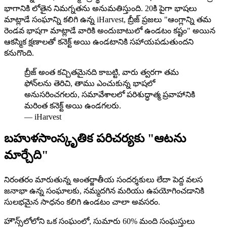
భాగానికి లోతైన నిమగ్నతను అనుమతిస్తుంది. 20కి పైగా భాషలు
మాట్లాడే సంఘాన్ని కలిగి ఉన్న iHarvest, బ్రీజ్ ప్రజలు "ఆంగ్లాన్ని తమ
రెండవ భాషగా మాట్లాడే వారికి అందుబాటులో ఉండటం కష్టం" అయిన
ఆకస్మిక క్షణాలతో కనెక్ట్ అయి ఉండటానికి సహాయపడుతుందని
కనుగొంది.
బ్రీజ్ అంత కచ్చితమైనది కాబట్టి, వారు త్వరగా తమ
ఫోన్‌లను తెరిచి, తాము ఎంచుకున్న భాషలో
అనుసరించగలరు, సమావేశాలలో పరిశుద్ధాత్మ ప్రవాహానికి
మరింత కనెక్ట్ అయి ఉండగలరు.
—
iHarvest
బహుళసాంస్కృతిక పరిచర్యకు "ఆటను
మార్చేది"
నిరంతరం మారుతున్న అంతర్జాతీయ సందర్శకులు లేదా పెద్ద వలస
జనాభా ఉన్న సంఘాలకు, నమ్మదగిన మరియు ఉపయోగించడానికి
సులభమైన సాధనం కలిగి ఉండటం చాలా అవసరం.
హౌన్స్‌లోలోని ఒక సంఘంలో, సుమారు 60% మంది సంఘస్తులు