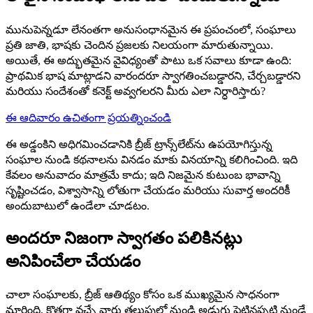
మునుపెన్నడూ లేనంతగా అనుసంధానమైన ఈ ప్రపంచంలో, సంఘాలు
ప్రతి జాతి, భాషకు చెందిన ప్రజలకు నిలయంగా మారుతున్నాయి.
అయితే, ఈ అద్భుతమైన వైవిధ్యంతో పాటు ఒక సవాలు కూడా ఉంది:
ప్రాథమిక భాష మాట్లాడని వారందరూ స్వాగతించబడ్డారని, చేర్చబడ్డారని
మరియు సందేశంతో కనెక్ట్ అవ్వగలరని మీరు ఎలా నిర్ధారిస్తారు?
ఈ ఆదివారం ఉచితంగా ప్రయత్నించండి
ఈ అడ్డంకిని అధిగమించడానికి బ్రీజ్ ట్రాన్స్‌లేట్‌ను ఉపయోగిస్తున్న
సంఘాల నుండి కథనాలను వినడం మాకు వినయాన్ని కలిగించింది. ఇది
కేవలం అనువాదం మాత్రమే కాదు; ఇది నిజమైన కుటుంబ భావాన్ని
సృష్టించడం, విశ్వాసాన్ని లోతుగా చేయడం మరియు సువార్త అందరికీ
అందుబాటులో ఉండేలా చూడటం.
అందరూ నిజంగా స్వాగతం పలికినట్లు
అనిపించేలా చేయడం
చాలా సంఘాలకు, బ్రీజ్ ఆతిథ్యం కోసం ఒక ముఖ్యమైన సాధనంగా
మారింది, కొత్తగా వచ్చే వారు తలుపులో నుండి అడుగు పెట్టినప్పటి నుండే