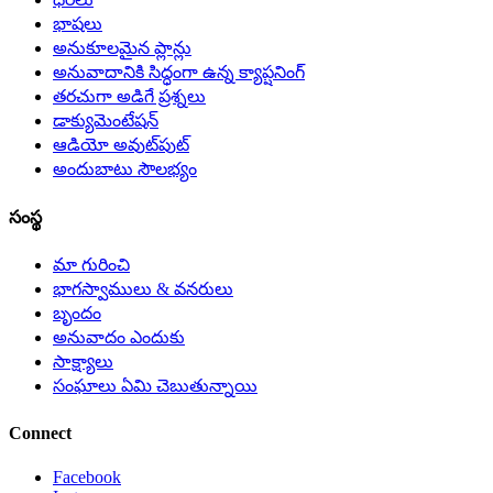
భాషలు
అనుకూలమైన ప్లాన్లు
అనువాదానికి సిద్ధంగా ఉన్న క్యాప్షనింగ్
తరచుగా అడిగే ప్రశ్నలు
డాక్యుమెంటేషన్
ఆడియో అవుట్‌పుట్
అందుబాటు సౌలభ్యం
సంస్థ
మా గురించి
భాగస్వాములు & వనరులు
బృందం
అనువాదం ఎందుకు
సాక్ష్యాలు
సంఘాలు ఏమి చెబుతున్నాయి
Connect
Facebook