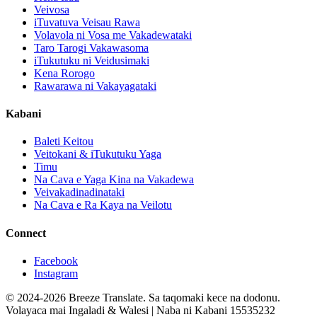
Veivosa
iTuvatuva Veisau Rawa
Volavola ni Vosa me Vakadewataki
Taro Tarogi Vakawasoma
iTukutuku ni Veidusimaki
Kena Rorogo
Rawarawa ni Vakayagataki
Kabani
Baleti Keitou
Veitokani & iTukutuku Yaga
Timu
Na Cava e Yaga Kina na Vakadewa
Veivakadinadinataki
Na Cava e Ra Kaya na Veilotu
Connect
Facebook
Instagram
© 2024-2026 Breeze Translate. Sa taqomaki kece na dodonu.
Volayaca mai Ingaladi & Walesi | Naba ni Kabani 15535232