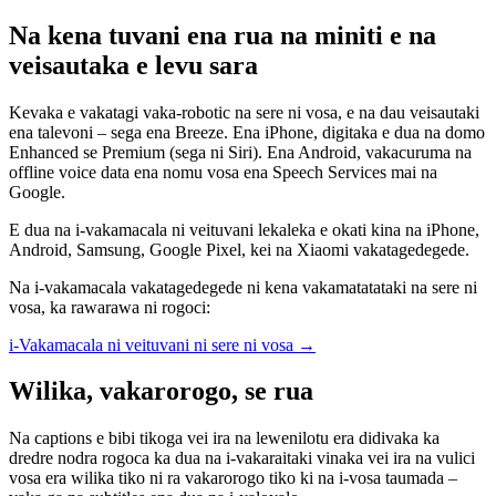
Na kena tuvani ena rua na miniti e na
veisautaka e levu sara
Kevaka e vakatagi vaka-robotic na sere ni vosa, e na dau veisautaki
ena talevoni – sega ena Breeze. Ena iPhone, digitaka e dua na domo
Enhanced se Premium (sega ni Siri). Ena Android, vakacuruma na
offline voice data ena nomu vosa ena Speech Services mai na
Google.
E dua na i-vakamacala ni veituvani lekaleka e okati kina na iPhone,
Android, Samsung, Google Pixel, kei na Xiaomi vakatagedegede.
Na i-vakamacala vakatagedegede ni kena vakamatatataki na sere ni
vosa, ka rawarawa ni rogoci:
i-Vakamacala ni veituvani ni sere ni vosa
→
Wilika, vakarorogo, se rua
Na captions e bibi tikoga vei ira na lewenilotu era didivaka ka
dredre nodra rogoca ka dua na i-vakaraitaki vinaka vei ira na vulici
vosa era wilika tiko ni ra vakarorogo tiko ki na i-vosa taumada –