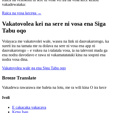
vakadewataka:
Raica na vosa kecega
→
Vakatovolea kei na sere ni vosa ena Siga
Tabu oqo
Volayaca me vakatovolei wale, wasea na link ni dauvakarorogo, ka
sureti ira na tamata me ra dolava na sere ni vosa ena app ni
dauvakarorogo – e vukea na i-talatala vosa, ia na talevoni mada ga
ena nodra davodavo e rawa ni vakamatatataki kina na soqoni ena
nodra vosa dina.
Vakatovolea wale ga ena Siga Tabu oqo
Breeze Translate
Vakadewa rawarawa me baleta na lotu, me ra wili kina O ira kece
Ivoli
E cakacaka vakacava
Kena Isau