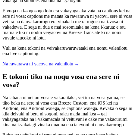
vaka ga na subtitles ena dua na i-yaloyalo.
E vuqa na i-soqosoqo lotu era vakayagataka vata na captions kei na
sere ni vosa: captions me matata ka rawarawa ni yacovi, sere ni vosa
vei ira na dauvakarorogo era vinakata me ra rogoca na i-vosa ni
vakadewa. E sega ni dua e mai sosomitaka na kena i-karua; e rau
ruarua e tiki ni nodra veiyacovi na Breeze Translate ki na nomu
vuvale taucoko ni lotu.
Vuli na kena tokoni na veivakaruwaruwataki ena nomu valenilotu
ena live captioning:
Na rawarawa ni yacova na valenilotu
→
E tokoni tiko na noqu vosa ena sere ni
vosa?
Na tabana ni neitou vosa e vakaraitaka, vei ira na vosa yadua, se
tiko beka na sere ni vosa ena Breeze Custom, ena iOS kei na
Android, ena Android walega, se captions walega. Kevaka o sega ni
kila deivaki ni bera ni soqoni, raica mada mai kea – qai
vakayagataka na i-vakamacala ni veituvani e cake me vakacurumi
kina na i-vakatagi vinaka duadua ena talevoni ni dauvakarorogo.
Raica na veitokoni ni sere ni vosa vei ira na vosa kece keitou