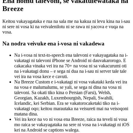
Ena nomu talevoni, se vakatulewataka na
Breeze
Keitou vakayagataka e rua na sala me na kakua ni levu kina na i-sau
ni sere ni vosa ki na veivalenilotu ni se rawa ni yacova e vuqa na
vosa.
Na nodra veivuke ena i-vosa ni vakadewa
Na i-vosa ni text-to-speech ena talevoni e vakayagataka na i-
vakatagi ni talevoni iPhone se Android ni dauvakarorogo. E
cakacaka vinaka vei ira na 70+ na vosa ni sa vakacurumi oti
na i-vakatagi donu – e sega ni dua na i-sau ni server tale tale
vei ira na vosa kece e cavuti.
Na Breeze Custom e i-vakatagi ni vosa vakataki keda vei ira
na vosa e malumalumu, se yali, se sega ni dina na vosa ni
talevoni. Sa okati tiko kina o Persian (Farsi), Welsh,
Georgian, Kazakh, Luxembourgish, Nepali, Swahili,
Icelandic, kei Serbian. Era se vakatorocaketaki tiko na i-
vakatagi oqo; keitou marautaka na veisureti mai na veisoqoni
matana dina.
Vei ira kece na vo ni vosa ena Breeze, raica na teveli ni vosa
mo raica se vakayagataka na sere ni vosa na i-vakatagi ni iOS
kei na Android se captions walega.