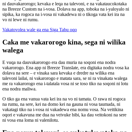
ni dauvakarorogo; kevaka e leqa na talevoni, e na vakataucokotaka
na Breeze Custom na i-vosa. Dolava na app, toboka na i-yaloyalo ni
sipika, ka rogoca na i-vosa ni vakadewa ni o tikoga vata kei ira na
vo ni lewe ni rumu.
Vakatovolea wale ga ena Siga Tabu oqo
Caka me vakarorogo kina, sega ni wilika
walega
E vuqa na dauvakarorogo era dau muria na soqoni ena nodra
vakarorogo. Ena app ni Breeze Translate, era digitaka nodra vosa ka
dolava na sere – e vinaka sara kevaka e dredre na wilika ena
talevoni lailai, ni vakarorogo e matata sara, se ni ra vinakata walega
me ra vakarorogo ena i-talatala vosa ni se toso tiko na soqoni ni lotu
ena nodra maliwa.
O tiko ga ena vanua vata kei ira na vo ni tamata. O rawa ni rogoca
na rumu, na sere, kei na domo kei na gauna ni vosa taumada, ni
vakatagi tiko na i-vosa ni vakadewa ena nomu vosa. Na veitikina
oqori e vakavuna me dua na veivuke bibi, ka dau veitokoni na sere
ni vosa ena loma ni valenilotu.