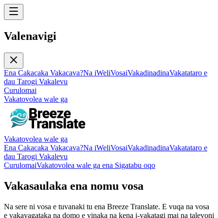
Valenavigi
Ena Cakacaka Vakacava?
Na iWeli
Vosa
iVakadinadina
Vakatataro e
dau Tarogi Vakalevu
Curulomai
Vakatovolea wale ga
Vakatovolea wale ga
Ena Cakacaka Vakacava?
Na iWeli
Vosa
iVakadinadina
Vakatataro e
dau Tarogi Vakalevu
Curulomai
Vakatovolea wale ga ena Sigatabu oqo
Vakasaulaka ena nomu vosa
Na sere ni vosa e tuvanaki tu ena Breeze Translate. E vuqa na vosa
e vakayagataka na domo e vinaka na kena i-vakatagi mai na talevoni