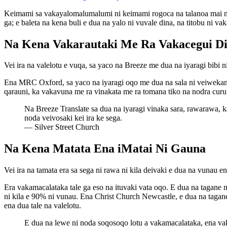
Keimami sa vakayalomalumalumi ni keimami rogoca na talanoa mai na 
ga; e baleta na kena buli e dua na yalo ni vuvale dina, na titobu ni vak
Na Kena Vakarautaki Me Ra Vakacegui D
Vei ira na valelotu e vuqa, sa yaco na Breeze me dua na iyaragi bibi 
Ena MRC Oxford, sa yaco na iyaragi oqo me dua na sala ni veiwekani. 
qarauni, ka vakavuna me ra vinakata me ra tomana tiko na nodra curu 
Na Breeze Translate sa dua na iyaragi vinaka sara, rawarawa, ka
noda veivosaki kei ira ke sega.
—
Silver Street Church
Na Kena Matata Ena iMatai Ni Gauna
Vei ira na tamata era sa sega ni rawa ni kila deivaki e dua na vunau 
Era vakamacalataka tale ga eso na ituvaki vata oqo. E dua na tagane ma
ni kila e 90% ni vunau. Ena Christ Church Newcastle, e dua na tagane e
ena dua tale na valelotu.
E dua na lewe ni noda soqosoqo lotu a vakamacalataka, ena vaka