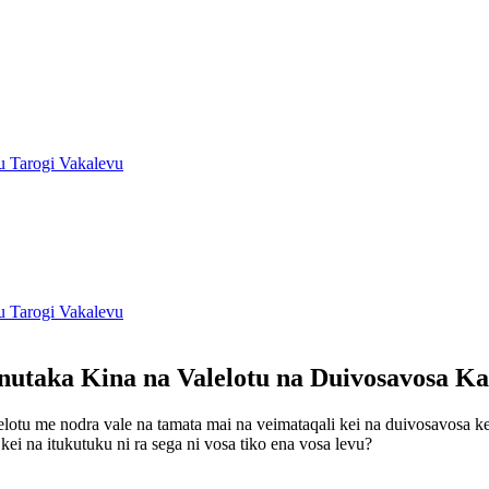
u Tarogi Vakalevu
u Tarogi Vakalevu
nutaka Kina na Valelotu na Duivosavosa Ka
elotu me nodra vale na tamata mai na veimataqali kei na duivosavosa kec
kei na itukutuku ni ra sega ni vosa tiko ena vosa levu?