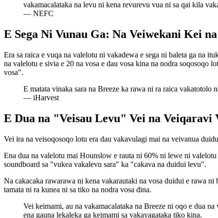
vakamacalataka na levu ni kena revurevu vua ni sa qai kila vak
—
NEFC
E Sega Ni Vunau Ga: Na Veiwekani Kei na
Era sa raica e vuqa na valelotu ni vakadewa e sega ni baleta ga na itu
na valelotu e sivia e 20 na vosa e dau vosa kina na nodra soqosoqo lot
vosa".
E matata vinaka sara na Breeze ka rawa ni ra raica vakatotolo n
—
iHarvest
E Dua na "Veisau Levu" Vei na Veiqaravi
Vei ira na veisoqosoqo lotu era dau vakavulagi mai na veivanua duidui
Ena dua na valelotu mai Hounslow e rauta ni 60% ni lewe ni valelot
soundboard sa "vukea vakalevu sara" ka "cakava na duidui levu".
Na cakacaka rawarawa ni kena vakarautaki na vosa duidui e rawa ni b
tamata ni ra kunea ni sa tiko na nodra vosa dina.
Vei keimami, au na vakamacalataka na Breeze ni oqo e dua na v
ena gauna lekaleka ga keimami sa vakayagataka tiko kina.