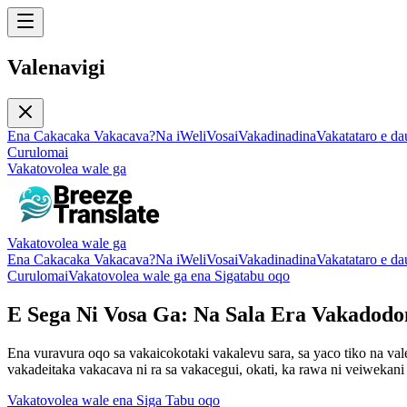
Valenavigi
Ena Cakacaka Vakacava?
Na iWeli
Vosa
iVakadinadina
Vakatataro e da
Curulomai
Vakatovolea wale ga
Vakatovolea wale ga
Ena Cakacaka Vakacava?
Na iWeli
Vosa
iVakadinadina
Vakatataro e da
Curulomai
Vakatovolea wale ga ena Sigatabu oqo
E Sega Ni Vosa Ga: Na Sala Era Vakadodo
Ena vuravura oqo sa vakaicokotaki vakalevu sara, sa yaco tiko na val
vakadeitaka vakacava ni ra sa vakacegui, okati, ka rawa ni veiwekani 
Vakatovolea wale ena Siga Tabu oqo