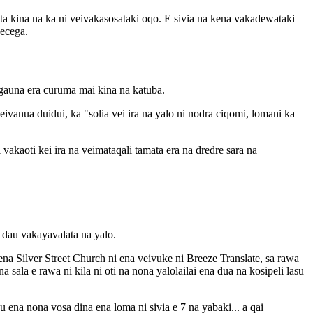
a kina na ka ni veivakasosataki oqo. E sivia na kena vakadewataki
kecega.
a gauna era curuma mai kina na katuba.
ivanua duidui, ka "solia vei ira na yalo ni nodra ciqomi, lomani ka
vakaoti kei ira na veimataqali tamata era na dredre sara na
a dau vakayavalata na yalo.
 ena Silver Street Church ni ena veivuke ni Breeze Translate, sa rawa
sala e rawa ni kila ni oti na nona yalolailai ena dua na kosipeli lasu
 ena nona vosa dina ena loma ni sivia e 7 na yabaki... a qai