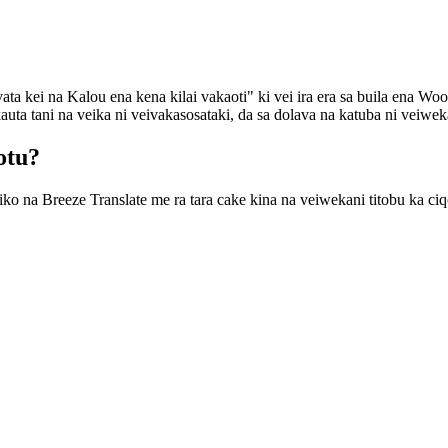
 vata kei na Kalou ena kena kilai vakaoti" ki vei ira era sa buila ena 
auta tani na veika ni veivakasosataki, da sa dolava na katuba ni veiwe
otu?
tiko na Breeze Translate me ra tara cake kina na veiwekani titobu ka c