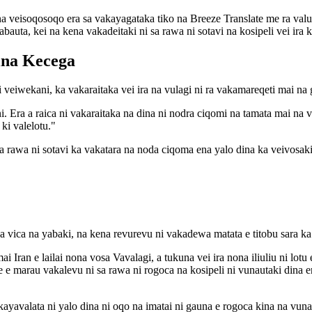
veisoqosoqo era sa vakayagataka tiko na Breeze Translate me ra valut
abauta, kei na kena vakadeitaki ni sa rawa ni sotavi na kosipeli vei ira 
ina Kecega
ni veiwekani, ka vakaraitaka vei ira na vulagi ni ra vakamareqeti mai n
Era a raica ni vakaraitaka na dina ni nodra ciqomi na tamata mai na ve
ki valelotu."
 rawa ni sotavi ka vakatara na noda ciqoma ena yalo dina ka veivosaki 
ena vica na yabaki, na kena revurevu ni vakadewa matata e titobu sara k
i Iran e lailai nona vosa Vavalagi, a tukuna vei ira nona iliuliu ni lotu
 marau vakalevu ni sa rawa ni rogoca na kosipeli ni vunautaki dina ena 
yavalata ni yalo dina ni oqo na imatai ni gauna e rogoca kina na vunau