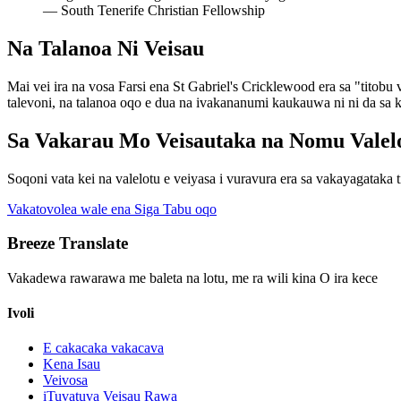
—
South Tenerife Christian Fellowship
Na Talanoa Ni Veisau
Mai vei ira na vosa Farsi ena St Gabriel's Cricklewood era sa "titobu
talevoni, na talanoa oqo e dua na ivakananumi kaukauwa ni ni da sa k
Sa Vakarau Mo Veisautaka na Nomu Valel
Soqoni vata kei na valelotu e veiyasa i vuravura era sa vakayagataka 
Vakatovolea wale ena Siga Tabu oqo
Breeze Translate
Vakadewa rawarawa me baleta na lotu, me ra wili kina O ira kece
Ivoli
E cakacaka vakacava
Kena Isau
Veivosa
iTuvatuva Veisau Rawa