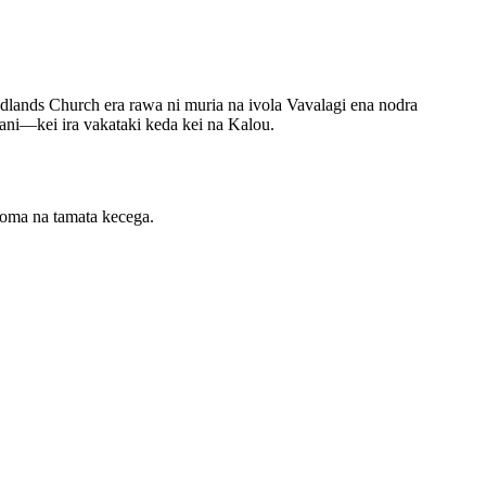
Woodlands Church era rawa ni muria na ivola Vavalagi ena nodra
kani—kei ira vakataki keda kei na Kalou.
iqoma na tamata kecega.