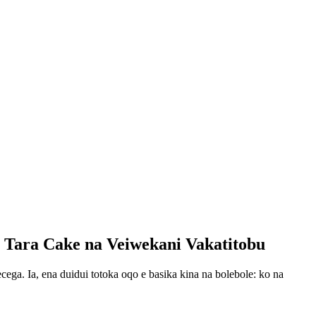
 Tara Cake na Veiwekani Vakatitobu
ega. Ia, ena duidui totoka oqo e basika kina na bolebole: ko na