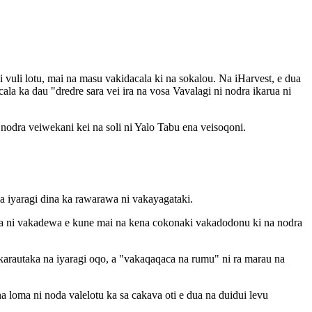
ni vuli lotu, mai na masu vakidacala ki na sokalou. Na iHarvest, e dua
cala ka dau "dredre sara vei ira na vosa Vavalagi ni nodra ikarua ni
 nodra veiwekani kei na soli ni Yalo Tabu ena veisoqoni.
na iyaragi dina ka rawarawa ni vakayagataki.
ata ni vakadewa e kune mai na kena cokonaki vakadodonu ki na nodra
karautaka na iyaragi oqo, a "vakaqaqaca na rumu" ni ra marau na
 loma ni noda valelotu ka sa cakava oti e dua na duidui levu