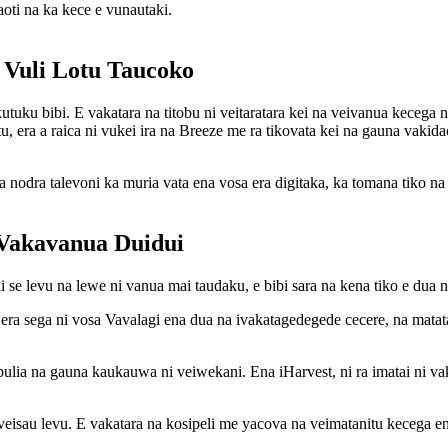
aoti na ka kece e vunautaki.
 Vuli Lotu Taucoko
kutuku bibi. E vakatara na titobu ni veitaratara kei na veivanua kecega 
u, era a raica ni vukei ira na Breeze me ra tikovata kei na gauna vakida
a nodra talevoni ka muria vata ena vosa era digitaka, ka tomana tiko na
 Vakavanua Duidui
 se levu na lewe ni vanua mai taudaku, e bibi sara na kena tiko e dua 
u era sega ni vosa Vavalagi ena dua na ivakatagedegede cecere, na mat
ulia na gauna kaukauwa ni veiwekani. Ena iHarvest, ni ra imatai ni va
eisau levu. E vakatara na kosipeli me yacova na veimatanitu kecega ena