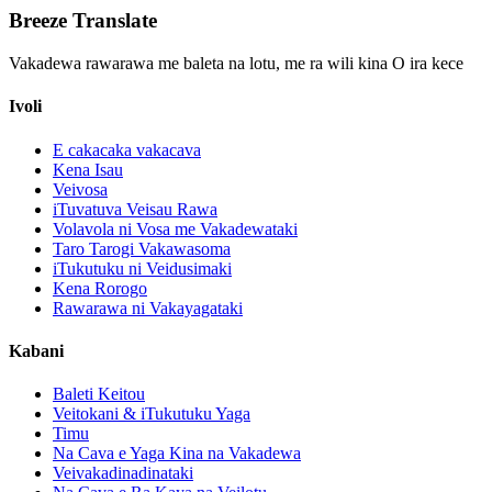
Breeze Translate
Vakadewa rawarawa me baleta na lotu, me ra wili kina O ira kece
Ivoli
E cakacaka vakacava
Kena Isau
Veivosa
iTuvatuva Veisau Rawa
Volavola ni Vosa me Vakadewataki
Taro Tarogi Vakawasoma
iTukutuku ni Veidusimaki
Kena Rorogo
Rawarawa ni Vakayagataki
Kabani
Baleti Keitou
Veitokani & iTukutuku Yaga
Timu
Na Cava e Yaga Kina na Vakadewa
Veivakadinadinataki