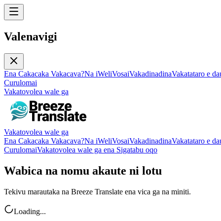
Valenavigi
Ena Cakacaka Vakacava?
Na iWeli
Vosa
iVakadinadina
Vakatataro e da
Curulomai
Vakatovolea wale ga
Vakatovolea wale ga
Ena Cakacaka Vakacava?
Na iWeli
Vosa
iVakadinadina
Vakatataro e da
Curulomai
Vakatovolea wale ga ena Sigatabu oqo
Wabica na nomu akaute ni lotu
Tekivu marautaka na Breeze Translate ena vica ga na miniti.
Loading...