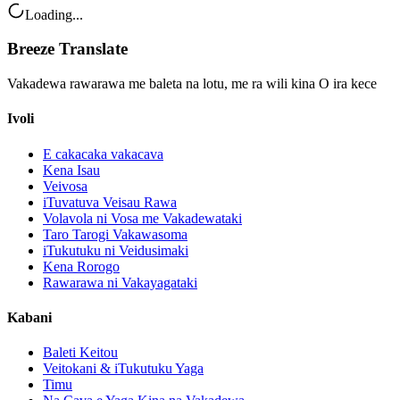
Loading...
Breeze Translate
Vakadewa rawarawa me baleta na lotu, me ra wili kina O ira kece
Ivoli
E cakacaka vakacava
Kena Isau
Veivosa
iTuvatuva Veisau Rawa
Volavola ni Vosa me Vakadewataki
Taro Tarogi Vakawasoma
iTukutuku ni Veidusimaki
Kena Rorogo
Rawarawa ni Vakayagataki
Kabani
Baleti Keitou
Veitokani & iTukutuku Yaga
Timu