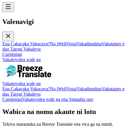
Valenavigi
Ena Cakacaka Vakacava?
Na iWeli
Vosa
iVakadinadina
Vakatataro e
dau Tarogi Vakalevu
Curulomai
Vakatovolea wale ga
Vakatovolea wale ga
Ena Cakacaka Vakacava?
Na iWeli
Vosa
iVakadinadina
Vakatataro e
dau Tarogi Vakalevu
Curulomai
Vakatovolea wale ga ena Sigatabu oqo
Wabica na nomu akaute ni lotu
Tekivu marautaka na Breeze Translate ena vica ga na miniti.