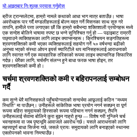
यो आइतबार निःशुल्क प्रयास गर्नुहोस्
ब्रीज ट्रान्सलेटमा, हाम्रो नामले कथाको आधा भाग मात्र बताउँछ। भाषा
अवरोधहरू पार गर्दै मण्डलीहरूलाई बोल्न मद्दत गर्ने मिसनका साथ सुरु गरे
तापनि, हामीले पत्ता लगाएका छौं कि हाम्रो सबैभन्दा शक्तिशाली प्रयोगहरू मध्ये
एक सन्देश बोलिने भाषामा स्पष्ट छ भन्ने सुनिश्चित गर्नु हो — पढाइबाट राम्ररी
पछ्याउने व्यक्तिहरूका लागि लाइभ क्याप्सनहरू। क्रिश्चियन सङ्गतिहरूमा
श्रवणशक्तिको कमी भएका व्यक्तिहरूलाई सहयोग गर्ने ५० वर्षभन्दा बढीको
अनुभव भएको संस्था ओपन इयर्स च्यारिटीले थप मानिसहरूलाई आराधनाको
लागि स्वागत गर्ने एक व्यावहारिक तरिकाको रूपमा लाइभ क्याप्सनिङ सिफारिस
गर्दछ। धेरैका लागि, चर्चसँग संलग्न हुने बाधा फरक भाषा होइन, तर
श्रवणशक्तिको कमी हो।
चर्चमा श्रवणशक्तिको कमी र बहिरापनलाई सम्बोधन
गर्दै
कम सुन्ने धेरै मानिसहरूले पहुँचयोग्यताको सन्दर्भमा आफूलाई कठिन "मध्यम
स्थिति" मा पाउँछन्। उनीहरूले सांकेतिक भाषा प्रयोग नगर्न सक्छन् वा पूर्ण
रूपमा बहिरा समुदायको हिस्साको रूपमा पहिचान नगर्न सक्छन्, तैपनि
उनीहरूलाई सेवामा बोलिने कुरा बुझ्न गाह्रो हुन्छ — विशेष गरी गुन्जिने चर्च
भवनहरूमा वा जब पृष्ठभूमि आवाजले अवरोध गर्छ। यसले आराधनाको लागि
महत्त्वपूर्ण बाधा सिर्जना गर्छ, जसले प्रायः समुदायको लागि बनाइएको स्थानमा
एक्लोपनको भावना निम्त्याउँछ।