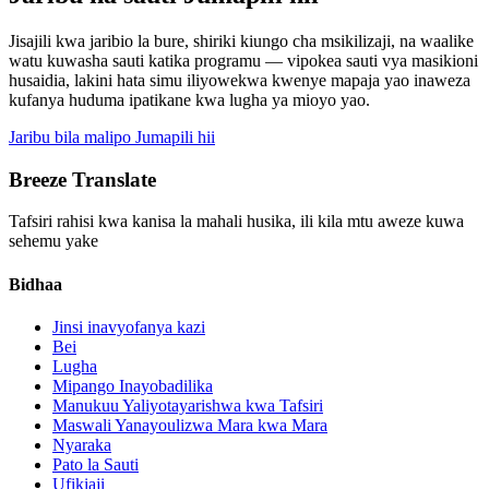
Jisajili kwa jaribio la bure, shiriki kiungo cha msikilizaji, na waalike
watu kuwasha sauti katika programu — vipokea sauti vya masikioni
husaidia, lakini hata simu iliyowekwa kwenye mapaja yao inaweza
kufanya huduma ipatikane kwa lugha ya mioyo yao.
Jaribu bila malipo Jumapili hii
Breeze Translate
Tafsiri rahisi kwa kanisa la mahali husika, ili kila mtu aweze kuwa
sehemu yake
Bidhaa
Jinsi inavyofanya kazi
Bei
Lugha
Mipango Inayobadilika
Manukuu Yaliyotayarishwa kwa Tafsiri
Maswali Yanayoulizwa Mara kwa Mara
Nyaraka
Pato la Sauti
Ufikiaji