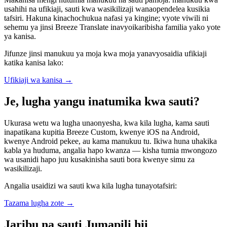
usahihi na ufikiaji, sauti kwa wasikilizaji wanaopendelea kusikia
tafsiri. Hakuna kinachochukua nafasi ya kingine; vyote viwili ni
sehemu ya jinsi Breeze Translate inavyoikaribisha familia yako yote
ya kanisa.
Jifunze jinsi manukuu ya moja kwa moja yanavyosaidia ufikiaji
katika kanisa lako:
Ufikiaji wa kanisa
→
Je, lugha yangu inatumika kwa sauti?
Ukurasa wetu wa lugha unaonyesha, kwa kila lugha, kama sauti
inapatikana kupitia Breeze Custom, kwenye iOS na Android,
kwenye Android pekee, au kama manukuu tu. Ikiwa huna uhakika
kabla ya huduma, angalia hapo kwanza — kisha tumia mwongozo
wa usanidi hapo juu kusakinisha sauti bora kwenye simu za
wasikilizaji.
Angalia usaidizi wa sauti kwa kila lugha tunayotafsiri:
Tazama lugha zote
→
Jaribu na sauti Jumapili hii