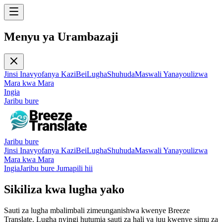
Menyu ya Urambazaji
Jinsi Inavyofanya Kazi
Bei
Lugha
Shuhuda
Maswali Yanayoulizwa
Mara kwa Mara
Ingia
Jaribu bure
Jaribu bure
Jinsi Inavyofanya Kazi
Bei
Lugha
Shuhuda
Maswali Yanayoulizwa
Mara kwa Mara
Ingia
Jaribu bure Jumapili hii
Sikiliza kwa lugha yako
Sauti za lugha mbalimbali zimeunganishwa kwenye Breeze
Translate. Lugha nyingi hutumia sauti za hali ya juu kwenye simu za