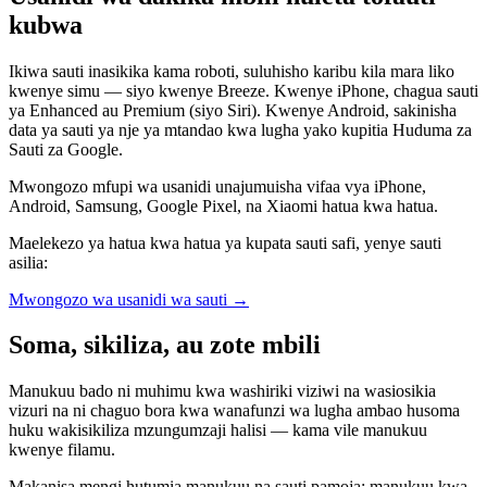
kubwa
Ikiwa sauti inasikika kama roboti, suluhisho karibu kila mara liko
kwenye simu — siyo kwenye Breeze. Kwenye iPhone, chagua sauti
ya Enhanced au Premium (siyo Siri). Kwenye Android, sakinisha
data ya sauti ya nje ya mtandao kwa lugha yako kupitia Huduma za
Sauti za Google.
Mwongozo mfupi wa usanidi unajumuisha vifaa vya iPhone,
Android, Samsung, Google Pixel, na Xiaomi hatua kwa hatua.
Maelekezo ya hatua kwa hatua ya kupata sauti safi, yenye sauti
asilia:
Mwongozo wa usanidi wa sauti
→
Soma, sikiliza, au zote mbili
Manukuu bado ni muhimu kwa washiriki viziwi na wasiosikia
vizuri na ni chaguo bora kwa wanafunzi wa lugha ambao husoma
huku wakisikiliza mzungumzaji halisi — kama vile manukuu
kwenye filamu.
Makanisa mengi hutumia manukuu na sauti pamoja: manukuu kwa