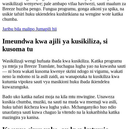
wasikilizaji wenyewe; pale ambapo vifaa haviwezi, sauti maalum za
Breeze huziba pengo. Fungua programu, gonga aikoni ya spika, na
usikie tafsiri huku ukiendelea kushirikiana na wengine wote katika
chumba.
Jaribu bila malipo Jumapili hii
Imeundwa kwa ajili ya kusikiliza, si
kusoma tu
Wasikilizaji wengi hufuata ibada kwa kusikiliza. Katika programu
ya mteja ya Breeze Translate, huchagua lugha yao na kuwasha sauti
— ni bora wakati kusoma kwenye skrini ndogo ni vigumu, wakati
neno la mdomo ni la asili zaidi, au wanapotaka tu kusikiliza kwa
kutumia vipokea sauti vya masikioni huku ibada ikiendelea
kuwazunguka.
Bado uko katika nafasi moja na kila mtu mwingine. Unaweza
kusikia chumba, muziki, na sauti na muda wa msemaji wa asili,
huku tafsiri ikicheza kwa lugha yako. Mchanganyiko huo ndio
unaofanya sauti kuwa chaguo la vitendo na la kukaribisha katika
mazingira ya kanisa.