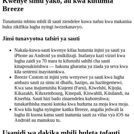
Kwenye simu yako, au kwa kutumia
Breeze
Tunatumia mbinu mbili ili sauti ziendelee kuwa nafuu kwa makanisa
huku zikifikia lugha nyingi iwezekanavyo.
Jinsi tunavyotoa tafsiri ya sauti
Nakala-kuwa-sauti kwenye kifaa hutumia injini ya sauti ya
iPhone au Android ya msikilizaji. Inafanya kazi vizuri kwa
lugha zaidi ya 70 mara tu kifurushi sahihi cha sauti
kinaposakinishwa — hakuna gharama ya ziada ya seva kwa
kila sentensi inayotamkwa.
Breeze Custom ni injini yetu wenyewe ya sauti kwa lugha
ambazo sauti za simu ni dhaifu, hazipo, au hazitegemewi.
Kwa sasa inajumuisha Kiajemi (Farsi), Kiwelshi, Kijojia,
Kikazakh, Kiluxembourg, Kinepali, Kiswahili, Kiisilandi, na
Kiserbia. Sauti hizi bado zinaendelea kuboreshwa;
tunakaribisha maoni kutoka kwa huduma za moja kwa moja.
Kwa kila lugha nyingine katika Breeze, angalia jedwali la
lugha ili kuona kama sauti inatumia sauti za vifaa vya iOS na
Android au manukuu tu.
Usanidi wa dakika mbili huleta tofauti