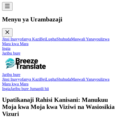
Menyu ya Urambazaji
Jinsi Inavyofanya Kazi
Bei
Lugha
Shuhuda
Maswali Yanayoulizwa
Mara kwa Mara
Ingia
Jaribu bure
Jaribu bure
Jinsi Inavyofanya Kazi
Bei
Lugha
Shuhuda
Maswali Yanayoulizwa
Mara kwa Mara
Ingia
Jaribu bure Jumapili hii
Upatikanaji Rahisi Kanisani: Manukuu
Moja kwa Moja kwa Viziwi na Wasiosikia
Vizuri