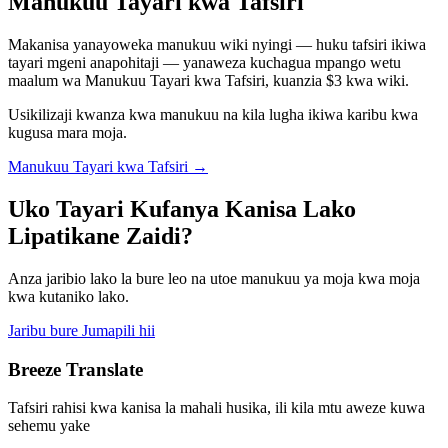
Manukuu Tayari kwa Tafsiri
Makanisa yanayoweka manukuu wiki nyingi — huku tafsiri ikiwa
tayari mgeni anapohitaji — yanaweza kuchagua mpango wetu
maalum wa Manukuu Tayari kwa Tafsiri, kuanzia $3 kwa wiki.
Usikilizaji kwanza kwa manukuu na kila lugha ikiwa karibu kwa
kugusa mara moja.
Manukuu Tayari kwa Tafsiri
→
Uko Tayari Kufanya Kanisa Lako
Lipatikane Zaidi?
Anza jaribio lako la bure leo na utoe manukuu ya moja kwa moja
kwa kutaniko lako.
Jaribu bure Jumapili hii
Breeze Translate
Tafsiri rahisi kwa kanisa la mahali husika, ili kila mtu aweze kuwa
sehemu yake