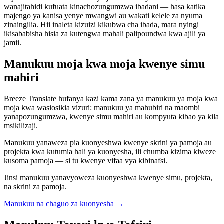
wanajitahidi kufuata kinachozungumzwa ibadani — hasa katika
majengo ya kanisa yenye mwangwi au wakati kelele za nyuma
zinaingilia. Hii inaleta kizuizi kikubwa cha ibada, mara nyingi
ikisababisha hisia za kutengwa mahali palipoundwa kwa ajili ya
jamii.
Manukuu moja kwa moja kwenye simu
mahiri
Breeze Translate hufanya kazi kama zana ya manukuu ya moja kwa
moja kwa wasiosikia vizuri: manukuu ya mahubiri na maombi
yanapozungumzwa, kwenye simu mahiri au kompyuta kibao ya kila
msikilizaji.
Manukuu yanaweza pia kuonyeshwa kwenye skrini ya pamoja au
projekta kwa kutumia hali ya kuonyesha, ili chumba kizima kiweze
kusoma pamoja — si tu kwenye vifaa vya kibinafsi.
Jinsi manukuu yanavyoweza kuonyeshwa kwenye simu, projekta,
na skrini za pamoja.
Manukuu na chaguo za kuonyesha
→