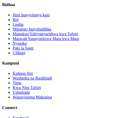
Bidhaa
Jinsi inavyofanya kazi
Bei
Lugha
Mipango Inayobadilika
Manukuu Yaliyotayarishwa kwa Tafsiri
Maswali Yanayoulizwa Mara kwa Mara
Nyaraka
Pato la Sauti
Ufikiaji
Kampuni
Kuhusu Sisi
Washirika na Rasilimali
Timu
Kwa Nini Tafsiri
Ushuhuda
Wanayosema Makanisa
Connect
Facebook