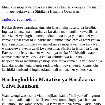
Manukuu moja kwa moja kwa ibada za kanisa kwenye simu mahiri
— inapendekezwa na Shirika la Hisani la Open Ears.
Jaribu bure Jumapili hii
Katika Breeze Translate, jina letu linasimulia nusu tu ya hadithi.
Ingawa tulianza na dhamira ya kusaidia makutaniko kuwasiliana
bila vizuizi vya lugha, tumegundua kuwa moja ya matumizi yetu
yenye nguvu zaidi ni kuhakikisha ujumbe unaeleweka wazi katika
lugha inayozungumzwa — manukuu ya moja kwa moja kwa watu
wanaoelewa vyema zaidi kwa kusoma. Shirika la Hisani la Open
Ears, shirika lenye uzoefu wa zaidi ya miaka 50 likisaidia watu
wenye matatizo ya kusikia katika ushirika wa Kikristo,
linapendekeza manukuu ya moja kwa moja kama njia ya vitendo ya
kuwakaribisha watu wengi zaidi ibadani. Kwa wengi, kizuizi cha
kushiriki kanisani si lugha tofauti, bali ni matatizo ya kusikia.
Kushughulikia Matatizo ya Kusikia na
Uziwi Kanisani
Watu wengi wasiosikia vizuri hujikuta katika "hali ya kati" ngumu
kuhusu upatikanaji rahisi. Huenda wasitumie lugha ya ishara au
kujitambulisha kama sehemu ya jamii kamili ya Viziwi, lakini bado