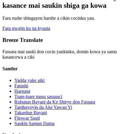
kasance mai sauƙin shiga ga kowa
Fara rushe shingayen harshe a cikin cocinku yau.
Fara gwajin ku na kyauta
Breeze Translate
Fassara mai sauƙi don cocin yankinku, domin kowa ya samu
kasancewa a ciki
Samfur
Yadda yake aiki
Farashi
Harsuna
Tsare-tsare masu sassauci
Rubutun Bayani da Ke Shirye don Fassara
Tambayoyin da Ake Yawan Yi
Takardun Bayani
Fitowar Sauti
Sauƙin Samun Dama