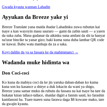
Gwada kyauta wannan Lahadin
Ayyukan da Breeze yake yi
Breeze Translate yana maida ibadar Lahadinku zuwa rubutun kai
tsaye a kan wayoyin masu sauraro — gami da zaɓin sauti — a yaren
da suka zaɓa. Masu gudanar da aikinku suna amfani da shi ta hanyar
na'urar bincike ta yanar gizo; baƙi kuma suna duba lambar QR code
ne kawai. Babu wata manhaja da za a saka.
Koyi dalilin da ya sa fassara ke da mahimmanci
→
Wadanda muke hidimta wa
Don Coci-coci
Ko kuna da mabiya coci da ke jin yaruka daban-daban ko kuma
kuna son ku kasance a shirye a duk lokacin da wani ya shigo,
Breeze yana samar muku da rubutu da fassara na kai tsaye ba tare da
buƙatar kiran tallace-tallace, shaidar digiri a fannin sauti, ko farashin
kamfanoni ba. Tsare-tsaren suna farawa daga $8 kowane mako, tare
da gwajin kyauta.