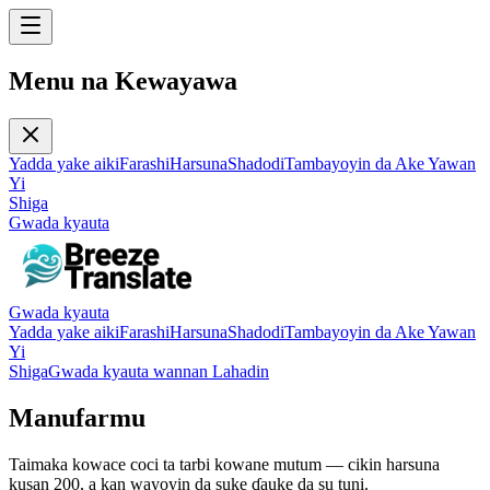
Menu na Kewayawa
Yadda yake aiki
Farashi
Harsuna
Shadodi
Tambayoyin da Ake Yawan
Yi
Shiga
Gwada kyauta
Gwada kyauta
Yadda yake aiki
Farashi
Harsuna
Shadodi
Tambayoyin da Ake Yawan
Yi
Shiga
Gwada kyauta wannan Lahadin
Manufarmu
Taimaka kowace coci ta tarbi kowane mutum — cikin harsuna
kusan 200, a kan wayoyin da suke ɗauke da su tuni.