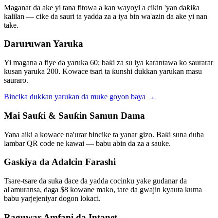
Maganar da ake yi tana fitowa a kan wayoyi a cikin 'yan daƙiƙa
kalilan — cike da sauri ta yadda za a iya bin wa'azin da ake yi nan
take.
Daruruwan Yaruka
Yi magana a fiye da yaruka 60; baƙi za su iya karantawa ko saurarar
kusan yaruka 200. Kowace tsari ta ƙunshi dukkan yarukan masu
sauraro.
Bincika dukkan yarukan da muke goyon baya
→
Mai Sauƙi & Sauƙin Samun Dama
Yana aiki a kowace na'urar bincike ta yanar gizo. Baƙi suna duba
lambar QR code ne kawai — babu abin da za a sauke.
Gaskiya da Adalcin Farashi
Tsare-tsare da suka dace da yadda cocinku yake gudanar da
al'amuransa, daga $8 kowane mako, tare da gwajin kyauta kuma
babu yarjejeniyar dogon lokaci.
Raguwar Amfani da Intanet