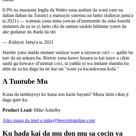
8.9% na mazauna Ingila da Wales suna amfani da wani yare na
daban daban da Turanci a matsayin yarensu na farko (ƙidayar jama'a
ta 2021) — wannan yana nuna yawan al'ummomin da suka ƙunshi
mutanen da za su yi farin ciki da samun sauƙin fahimtar yaren da
ake gudanar da ibada da shi
—
Ƙidayar Jama'a ta 2021
Harshe yana maida mutane saniyar ware a rayuwar coci — galibi ba
tare da an ankara ba. Breeze yana kawo fassara ta kai tsaye a cikin
sauƙi ga kowace al'ummar coci, ta yadda yi wa mutane maraba ba
abin da za ku ɗaga ba ne har sai "wani ya ƙwanƙwasa ƙofa."
A Tuntuɓe Mu
Kuna da tambayoyi ko kuna son ƙarin bayani? Muna farin cikin ji
daga gare ku.
Product Lead:
Mike Ashelby
Aiko mana da imel a mike@breezetranslate.com
Ku haɗa kai da mu don mu sa cocin ya