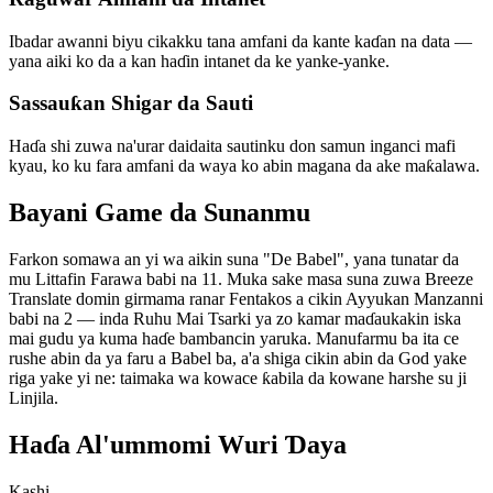
Ibadar awanni biyu cikakku tana amfani da kante kaɗan na data —
yana aiki ko da a kan haɗin intanet da ke yanke-yanke.
Sassauƙan Shigar da Sauti
Haɗa shi zuwa na'urar daidaita sautinku don samun inganci mafi
kyau, ko ku fara amfani da waya ko abin magana da ake maƙalawa.
Bayani Game da Sunanmu
Farkon somawa an yi wa aikin suna "De Babel", yana tunatar da
mu Littafin Farawa babi na 11. Muka sake masa suna zuwa Breeze
Translate domin girmama ranar Fentakos a cikin Ayyukan Manzanni
babi na 2 — inda Ruhu Mai Tsarki ya zo kamar maɗaukakin iska
mai gudu ya kuma haɗe bambancin yaruka. Manufarmu ba ita ce
rushe abin da ya faru a Babel ba, a'a shiga cikin abin da God yake
riga yake yi ne: taimaka wa kowace ƙabila da kowane harshe su ji
Linjila.
Haɗa Al'ummomi Wuri Ɗaya
Kashi