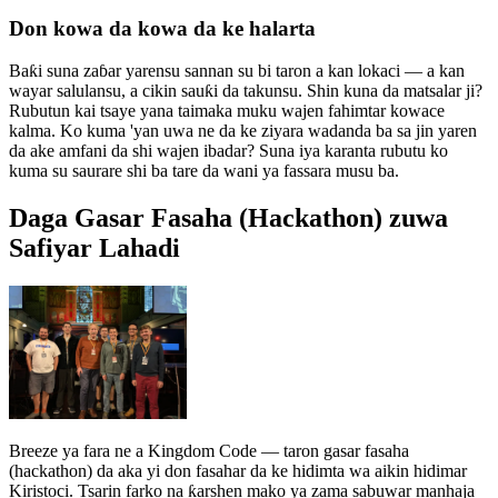
Don kowa da kowa da ke halarta
Baƙi suna zaɓar yarensu sannan su bi taron a kan lokaci — a kan
wayar salulansu, a cikin sauƙi da takunsu. Shin kuna da matsalar ji?
Rubutun kai tsaye yana taimaka muku wajen fahimtar kowace
kalma. Ko kuma 'yan uwa ne da ke ziyara wadanda ba sa jin yaren
da ake amfani da shi wajen ibadar? Suna iya karanta rubutu ko
kuma su saurare shi ba tare da wani ya fassara musu ba.
Daga Gasar Fasaha (Hackathon) zuwa
Safiyar Lahadi
Breeze ya fara ne a Kingdom Code — taron gasar fasaha
(hackathon) da aka yi don fasahar da ke hidimta wa aikin hidimar
Kiristoci. Tsarin farko na ƙarshen mako ya zama sabuwar manhaja