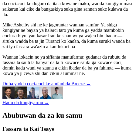
da coci-coci ke dogaro da ita a kowane mako, wadda ƙungiyar masu
saikaran kai cike da bangaskiya suka gina sannan suke kulawa da
ita.
Mike Ashelby shi ne ke jagorantar wannan samfur. Ya shiga
ƙungiyar ne bayan ya halarci taro ya kuma ga yadda mambobin
cocinsa biyu 'yan ƙasar Iran ke shan wuya wajen bin ibadar —
siruka wadda ba ta jin Turanci ko kaɗan, da kuma suruki wanda ba
zai iya fassara wa'azin a kan lokaci ba.
Wannan lokacin ne ya siffanta manufarmu: gudanar da rubutu da
fassara ta sauti ta hanyar da ta fi kowace sauƙi ga kowace coci,
domin kada wani ya zauna a cikin ibadar da ba ya fahimta — kuma
kowa ya ji cewa shi ɗan cikin al'ummar ne.
Duba yadda coci-coci ke amfani da Breeze
→
Haɗu da ƙungiyarmu
→
Abubuwan da za ku samu
Fassara ta Kai Tsaye