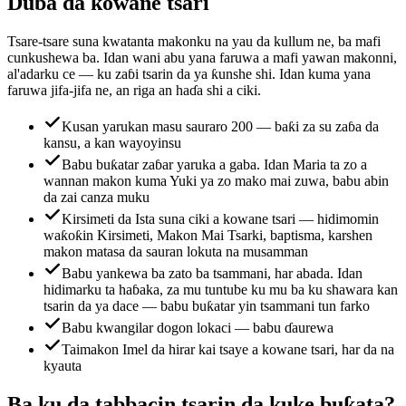
Duba da kowane tsari
Tsare-tsare suna kwatanta makonku na yau da kullum ne, ba mafi
cunkushewa ba. Idan wani abu yana faruwa a mafi yawan makonni,
al'adarku ce — ku zaɓi tsarin da ya ƙunshe shi. Idan kuma yana
faruwa jifa-jifa ne, an riga an haɗa shi a ciki.
Kusan yarukan masu sauraro 200 — baƙi za su zaɓa da
kansu, a kan wayoyinsu
Babu buƙatar zaɓar yaruka a gaba. Idan Maria ta zo a
wannan makon kuma Yuki ya zo mako mai zuwa, babu abin
da zai canza muku
Kirsimeti da Ista suna ciki a kowane tsari — hidimomin
waƙoƙin Kirsimeti, Makon Mai Tsarki, baptisma, karshen
makon matasa da sauran lokuta na musamman
Babu yankewa ba zato ba tsammani, har abada. Idan
hidimarku ta haɓaka, za mu tuntube ku mu ba ku shawara kan
tsarin da ya dace — babu buƙatar yin tsammani tun farko
Babu kwangilar dogon lokaci — babu ɗaurewa
Taimakon Imel da hirar kai tsaye a kowane tsari, har da na
kyauta
Ba ku da tabbacin tsarin da kuke buƙata?