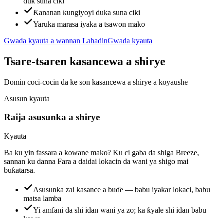
duk suna ciki
Ƙananan ƙungiyoyi duka suna ciki
Yaruka marasa iyaka a tsawon mako
Gwada kyauta a wannan Lahadin
Gwada kyauta
Tsare-tsaren kasancewa a shirye
Domin coci-cocin da ke son kasancewa a shirye a koyaushe
Asusun kyauta
Raija asusunka a shirye
Kyauta
Ba ku yin fassara a kowane mako? Ku ci gaba da shiga Breeze,
sannan ku danna Fara a daidai lokacin da wani ya shigo mai
buƙatarsa.
Asusunka zai kasance a buɗe — babu iyakar lokaci, babu
matsa lamba
Yi amfani da shi idan wani ya zo; ka ƙyale shi idan babu