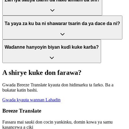
Ta yaya za ku ba ni shawarar tsarin da ya dace da ni?
Waɗanne hanyoyin biyan kuɗi kuke karɓa?
A shirye kuke don farawa?
Gwada Breeze Translate kyauta don hidimarku ta farko. Ba a
buƙatar katin bashi.
Gwada kyauta wannan Lahadin
Breeze Translate
Fassara mai sauƙi don cocin yankinku, domin kowa ya samu
kasancewa a ciki