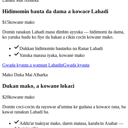
Lahadi Mai Albarka
Hidimomin bauta da dama a kowace Lahadi
$15
kowane mako
Domin ranakun Lahadi masu ɗimbin ayyuka — hidimomi da dama,
ko yaruka huɗu ko fiye da hakan a cikin cocin kowane mako.
Dukkan hidimomin bautarku na Ranar Lahadi
Yaruka marasa iyaka, kowane mako
Gwada kyauta a wannan Lahadin
Gwada kyauta
Mako Duka Mai Albarka
Dukan mako, a kowane lokaci
$20
kowane mako
Domin coci-cocin da rayuwar al'umma ke gudana a kowace rana, ba
kawai ranakun Lahadi ba.
Addu'ar tsakiyar mako, daren matasa, karabcin Asabar —