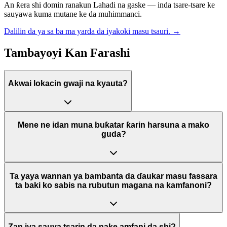
An ƙera shi domin ranakun Lahadi na gaske — inda tsare-tsare ke
sauyawa kuma mutane ke da muhimmanci.
Dalilin da ya sa ba ma yarda da iyakoki masu tsauri.
→
Tambayoyi Kan Farashi
Akwai lokacin gwaji na kyauta?
Mene ne idan muna buƙatar ƙarin harsuna a mako
guda?
Ta yaya wannan ya bambanta da ɗaukar masu fassara
ta baki ko sabis na rubutun magana na kamfanoni?
Zan iya sauya tsarin da nake amfani da shi?