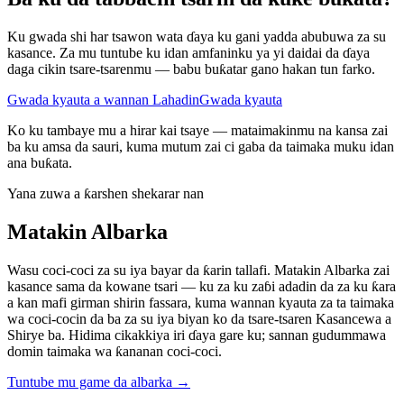
Ku gwada shi har tsawon wata ɗaya ku gani yadda abubuwa za su
kasance. Za mu tuntube ku idan amfaninku ya yi daidai da ɗaya
daga cikin tsare-tsarenmu — babu buƙatar gano hakan tun farko.
Gwada kyauta a wannan Lahadin
Gwada kyauta
Ko ku tambaye mu a hirar kai tsaye — mataimakinmu na kansa zai
ba ku amsa da sauri, kuma mutum zai ci gaba da taimaka muku idan
ana buƙata.
Yana zuwa a ƙarshen shekarar nan
Matakin Albarka
Wasu coci-coci za su iya bayar da ƙarin tallafi. Matakin Albarka zai
kasance sama da kowane tsari — ku za ku zaɓi adadin da za ku ƙara
a kan mafi girman shirin fassara, kuma wannan kyauta za ta taimaka
wa coci-cocin da ba za su iya biyan ko da tsare-tsaren Kasancewa a
Shirye ba. Hidima cikakkiya iri ɗaya gare ku; sannan gudummawa
domin taimaka wa ƙananan coci-coci.
Tuntube mu game da albarka
→