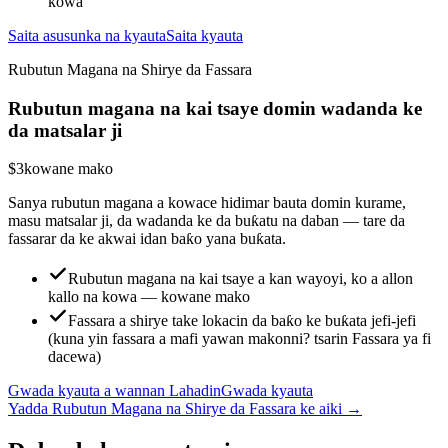
kowa
Saita asusunka na kyauta
Saita kyauta
Rubutun Magana na Shirye da Fassara
Rubutun magana na kai tsaye domin wadanda ke
da matsalar ji
$3
kowane mako
Sanya rubutun magana a kowace hidimar bauta domin kurame,
masu matsalar ji, da wadanda ke da buƙatu na daban — tare da
fassarar da ke akwai idan baƙo yana buƙata.
Rubutun magana na kai tsaye a kan wayoyi, ko a allon
kallo na kowa — kowane mako
Fassara a shirye take lokacin da baƙo ke buƙata jefi-jefi
(kuna yin fassara a mafi yawan makonni? tsarin Fassara ya fi
dacewa)
Gwada kyauta a wannan Lahadin
Gwada kyauta
Yadda Rubutun Magana na Shirye da Fassara ke aiki
→