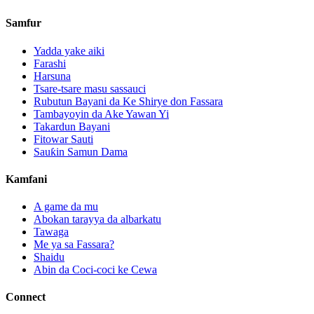
Samfur
Yadda yake aiki
Farashi
Harsuna
Tsare-tsare masu sassauci
Rubutun Bayani da Ke Shirye don Fassara
Tambayoyin da Ake Yawan Yi
Takardun Bayani
Fitowar Sauti
Sauƙin Samun Dama
Kamfani
A game da mu
Abokan tarayya da albarkatu
Tawaga
Me ya sa Fassara?
Shaidu
Abin da Coci-coci ke Cewa
Connect