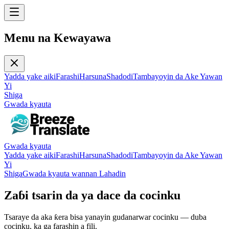
Menu na Kewayawa
Yadda yake aiki
Farashi
Harsuna
Shadodi
Tambayoyin da Ake Yawan
Yi
Shiga
Gwada kyauta
Gwada kyauta
Yadda yake aiki
Farashi
Harsuna
Shadodi
Tambayoyin da Ake Yawan
Yi
Shiga
Gwada kyauta wannan Lahadin
Zaɓi tsarin da ya dace da cocinku
Tsaraye da aka ƙera bisa yanayin gudanarwar cocinku — duba
cocinku, ka ga farashin a fili.