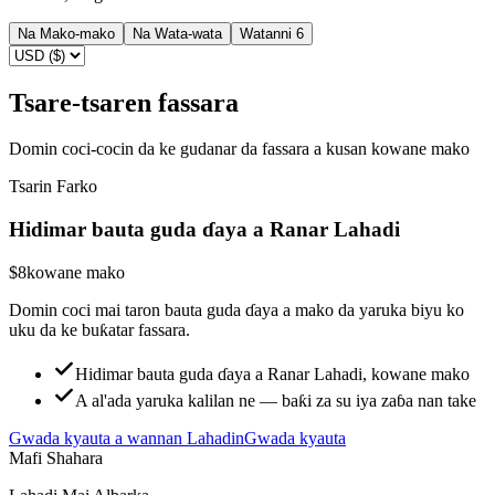
Na Mako-mako
Na Wata-wata
Watanni 6
Tsare-tsaren fassara
Domin coci-cocin da ke gudanar da fassara a kusan kowane mako
Tsarin Farko
Hidimar bauta guda ɗaya a Ranar Lahadi
$8
kowane mako
Domin coci mai taron bauta guda ɗaya a mako da yaruka biyu ko
uku da ke buƙatar fassara.
Hidimar bauta guda ɗaya a Ranar Lahadi, kowane mako
A al'ada yaruka kalilan ne — baƙi za su iya zaɓa nan take
Gwada kyauta a wannan Lahadin
Gwada kyauta
Mafi Shahara