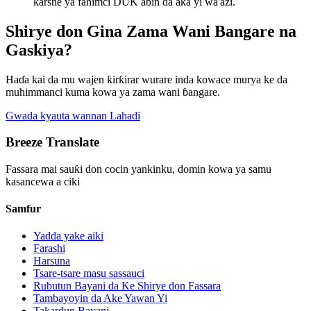
ƙarshe ya fahimci DUK abin da aka yi wa'azi.
Shirye don Gina Zama Wani Bangare na
Gaskiya?
Haɗa kai da mu wajen ƙirƙirar wurare inda kowace murya ke da
muhimmanci kuma kowa ya zama wani ɓangare.
Gwada kyauta wannan Lahadi
Breeze Translate
Fassara mai sauƙi don cocin yankinku, domin kowa ya samu
kasancewa a ciki
Samfur
Yadda yake aiki
Farashi
Harsuna
Tsare-tsare masu sassauci
Rubutun Bayani da Ke Shirye don Fassara
Tambayoyin da Ake Yawan Yi
Takardun Bayani