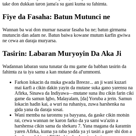
take don dukkan taron jama'a su gani kuma su fahimta.
Fiye da Fasaha: Batun Mutunci ne
Wannan ba wai don murnar nasarar fasaha ba ne; batun girmama
mutuncin ɗan adam ne. Batun baiwa kowane mutum ƙarfin gwiwa
ne cewa an daraja muryarsa.
Tasirin: Labaran Muryoyin Da Aka Ji
Waɗannan labaran suna tunatar da mu game da babban tasirin da
fahimta za ta iya samu a kan mutane da al'ummomi.
Farkon lokacin da muka gwada Breeze... an ji wani kuzari
mai ƙarfi a cikin ɗakin yayin da mutane suka gano yarensu na
Afirka, Sinawa da Indiyawa—mutane suna ihu cikin farin ciki
game da samun Igbo, Malayalam, [da] Yoruba a jerin. Samun
lokacin haɗin kai, a wuri na ruhaniya, zuwa harshenka na
gida yana da daraja sosai.
Wani memba na taronmu ya bayyana, da gaske cikin motsin
rai, cewa wannan ne karon farko da ya sami wa'azin a
harshensa cikin sama da shekaru 7. Yana magana da ƙaramin
yaren Afirka, kuma ya raba yadda ya yi tasiri a gare shi don a