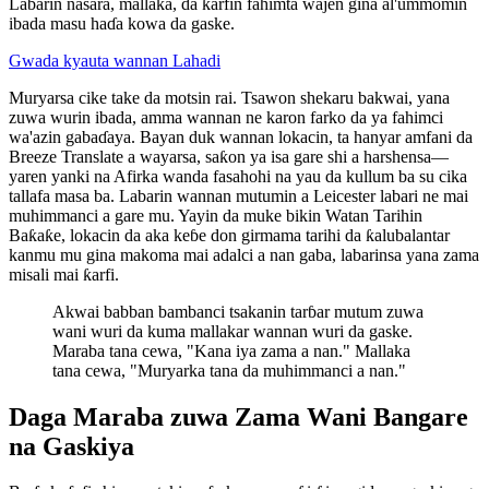
Labarin nasara, mallaka, da ƙarfin fahimta wajen gina al'ummomin
ibada masu haɗa kowa da gaske.
Gwada kyauta wannan Lahadi
Muryarsa cike take da motsin rai. Tsawon shekaru bakwai, yana
zuwa wurin ibada, amma wannan ne karon farko da ya fahimci
wa'azin gabaɗaya. Bayan duk wannan lokacin, ta hanyar amfani da
Breeze Translate a wayarsa, saƙon ya isa gare shi a harshensa—
yaren yanki na Afirka wanda fasahohi na yau da kullum ba su cika
tallafa masa ba. Labarin wannan mutumin a Leicester labari ne mai
muhimmanci a gare mu. Yayin da muke bikin Watan Tarihin
Baƙaƙe, lokacin da aka keɓe don girmama tarihi da ƙalubalantar
kanmu mu gina makoma mai adalci a nan gaba, labarinsa yana zama
misali mai ƙarfi.
Akwai babban bambanci tsakanin tarɓar mutum zuwa
wani wuri da kuma mallakar wannan wuri da gaske.
Maraba tana cewa, "Kana iya zama a nan." Mallaka
tana cewa, "Muryarka tana da muhimmanci a nan."
Daga Maraba zuwa Zama Wani Bangare
na Gaskiya