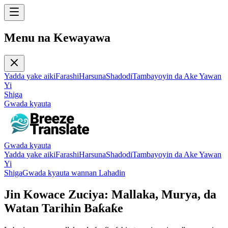
Menu na Kewayawa
Yadda yake aiki
Farashi
Harsuna
Shadodi
Tambayoyin da Ake Yawan
Yi
Shiga
Gwada kyauta
Gwada kyauta
Yadda yake aiki
Farashi
Harsuna
Shadodi
Tambayoyin da Ake Yawan
Yi
Shiga
Gwada kyauta wannan Lahadin
Jin Kowace Zuciya: Mallaka, Murya, da
Watan Tarihin Baƙaƙe