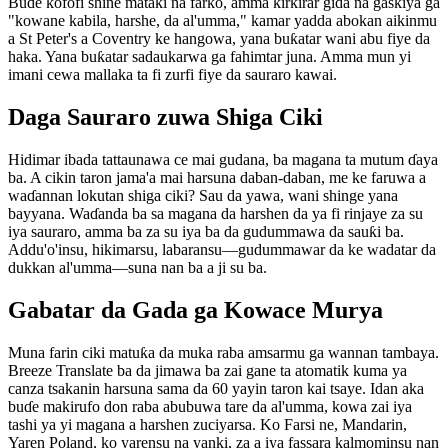
Buɗe kofofi shine mataki na farko, amma ƙirƙirar gida na gaskiya ga
"kowane kabila, harshe, da al'umma," kamar yadda abokan aikinmu
a St Peter's a Coventry ke hangowa, yana buƙatar wani abu fiye da
haka. Yana buƙatar sadaukarwa ga fahimtar juna. Amma mun yi
imani cewa mallaka ta fi zurfi fiye da sauraro kawai.
Daga Sauraro zuwa Shiga Ciki
Hidimar ibada tattaunawa ce mai gudana, ba magana ta mutum ɗaya
ba. A cikin taron jama'a mai harsuna daban-daban, me ke faruwa a
waɗannan lokutan shiga ciki? Sau da yawa, wani shinge yana
bayyana. Waɗanda ba sa magana da harshen da ya fi rinjaye za su
iya sauraro, amma ba za su iya ba da gudummawa da sauƙi ba.
Addu'o'insu, hikimarsu, labaransu—gudummawar da ke wadatar da
dukkan al'umma—suna nan ba a ji su ba.
Gabatar da Gada ga Kowace Murya
Muna farin ciki matuƙa da muka raba amsarmu ga wannan tambaya.
Breeze Translate ba da jimawa ba zai gane ta atomatik kuma ya
canza tsakanin harsuna sama da 60 yayin taron kai tsaye. Idan aka
buɗe makirufo don raba abubuwa tare da al'umma, kowa zai iya
tashi ya yi magana a harshen zuciyarsa. Ko Farsi ne, Mandarin,
Yaren Poland, ko yarensu na yanki, za a iya fassara kalmominsu nan