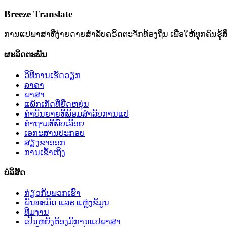
Breeze Translate
ການແປພາສາທີ່ງ່າຍດາຍສໍາລັບຄຣິດຕະຈັກທ້ອງຖິ່ນ ເພື່ອໃຫ້ທຸກຄົນຮູ້ສ
ຜະລິດຕະພັນ
ວິທີການເຮັດວຽກ
ລາຄາ
ພາສາ
ແພັກເກັດທີ່ຍືດຫຍຸ່ນ
ຄໍາບັນຍາຍທີ່ພ້ອມສໍາລັບການແປ
ຄໍາຖາມທີ່ພົບເລື້ອຍ
ເອກະສານປະກອບ
ສຽງຂາອອກ
ການເຂົ້າເຖິງ
ບໍລິສັດ
ກ່ຽວກັບພວກເຮົາ
ພັນທະມິດ ແລະ ແຫຼ່ງຂໍ້ມູນ
ທີມງານ
ເປັນຫຍັງຕ້ອງມີການແປພາສາ