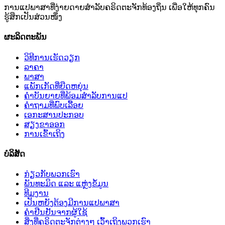
ການແປພາສາທີ່ງ່າຍດາຍສໍາລັບຄຣິດຕະຈັກທ້ອງຖິ່ນ ເພື່ອໃຫ້ທຸກຄົນ
ຮູ້ສຶກເປັນສ່ວນໜຶ່ງ
ຜະລິດຕະພັນ
ວິທີການເຮັດວຽກ
ລາຄາ
ພາສາ
ແພັກເກັດທີ່ຍືດຫຍຸ່ນ
ຄໍາບັນຍາຍທີ່ພ້ອມສໍາລັບການແປ
ຄໍາຖາມທີ່ພົບເລື້ອຍ
ເອກະສານປະກອບ
ສຽງຂາອອກ
ການເຂົ້າເຖິງ
ບໍລິສັດ
ກ່ຽວກັບພວກເຮົາ
ພັນທະມິດ ແລະ ແຫຼ່ງຂໍ້ມູນ
ທີມງານ
ເປັນຫຍັງຕ້ອງມີການແປພາສາ
ຄໍາຢືນຢັນຈາກຜູ້ໃຊ້
ສິ່ງທີ່ຄຣິດຕະຈັກຕ່າງໆ ເວົ້າເຖິງພວກເຮົາ