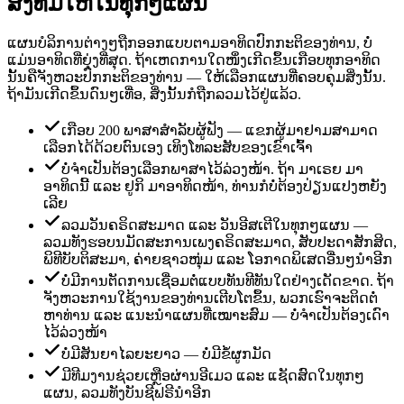
ສິ່ງທີ່ມີໃຫ້ໃນທຸກໆແຜນ
ແຜນບໍລິການຕ່າງໆຖືກອອກແບບຕາມອາທິດປົກກະຕິຂອງທ່ານ, ບໍ່
ແມ່ນອາທິດທີ່ຍຸ່ງທີ່ສຸດ. ຖ້າເຫດການໃດໜຶ່ງເກີດຂຶ້ນເກືອບທຸກອາທິດ
ນັ້ນຄືຈັງຫວະປົກກະຕິຂອງທ່ານ — ໃຫ້ເລືອກແຜນທີ່ຄອບຄຸມສິ່ງນັ້ນ.
ຖ້າມັນເກີດຂຶ້ນດົນໆເທື່ອ, ສິ່ງນັ້ນກໍຖືກລວມໄວ້ຢູ່ແລ້ວ.
ເກືອບ 200 ພາສາສຳລັບຜູ້ຟັງ — ແຂກຜູ້ມາຢາມສາມາດ
ເລືອກໄດ້ດ້ວຍຕົນເອງ ເທິງໂທລະສັບຂອງເຂົາເຈົ້າ
ບໍ່ຈຳເປັນຕ້ອງເລືອກພາສາໄວ້ລ່ວງໜ້າ. ຖ້າ ມາເຣຍ ມາ
ອາທິດນີ້ ແລະ ຢູກິ ມາອາທິດໜ້າ, ທ່ານກໍບໍ່ຕ້ອງປ່ຽນແປງຫຍັງ
ເລີຍ
ລວມວັນຄຣິດສະມາດ ແລະ ວັນອີສເຕີໃນທຸກໆແຜນ —
ລວມທັງຮອບນມັດສະການເພງຄຣິດສະມາດ, ສັບປະດາສັກສິດ,
ພິທີບັບຕິສະມາ, ຄ່າຍຊາວໜຸ່ມ ແລະ ໂອກາດພິເສດອື່ນໆນຳອີກ
ບໍ່ມີການຕັດການເຊື່ອມຕໍ່ແບບທັນທີທັນໃດຢ່າງເດັດຂາດ. ຖ້າ
ຈັງຫວະການໃຊ້ງານຂອງທ່ານເຕີບໂຕຂຶ້ນ, ພວກເຮົາຈະຕິດຕໍ່
ຫາທ່ານ ແລະ ແນະນຳແຜນທີ່ເໝາະສົມ — ບໍ່ຈຳເປັນຕ້ອງເດົາ
ໄວ້ລ່ວງໜ້າ
ບໍ່ມີສັນຍາໄລຍະຍາວ — ບໍ່ມີຂໍ້ຜູກມັດ
ມີທີມງານຊ່ວຍເຫຼືອຜ່ານອີເມວ ແລະ ແຊັດສົດໃນທຸກໆ
ແຜນ, ລວມທັງບັນຊີຟຣີນຳອີກ