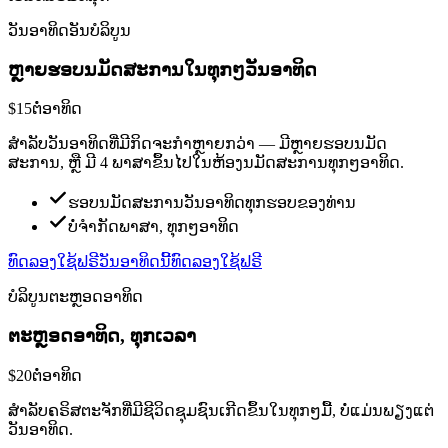
ວັນອາທິດອັນບໍລິບູນ
ຫຼາຍຮອບນມັດສະການໃນທຸກໆວັນອາທິດ
$15
ຕໍ່ອາທິດ
ສຳລັບວັນອາທິດທີ່ມີກິດຈະກຳຫຼາຍກວ່າ — ມີຫຼາຍຮອບນມັດ
ສະການ, ຫຼື ມີ 4 ພາສາຂຶ້ນໄປໃນຫ້ອງນມັດສະການທຸກໆອາທິດ.
ຮອບນມັດສະການວັນອາທິດທຸກຮອບຂອງທ່ານ
ບໍ່ຈຳກັດພາສາ, ທຸກໆອາທິດ
ທົດລອງໃຊ້ຟຣີວັນອາທິດນີ້
ທົດລອງໃຊ້ຟຣີ
ບໍລິບູນຕະຫຼອດອາທິດ
ຕະຫຼອດອາທິດ, ທຸກເວລາ
$20
ຕໍ່ອາທິດ
ສຳລັບຄຣິສຕະຈັກທີ່ມີຊີວິດຊຸມຊົນເກີດຂຶ້ນໃນທຸກໆມື້, ບໍ່ແມ່ນພຽງແຕ່
ວັນອາທິດ.