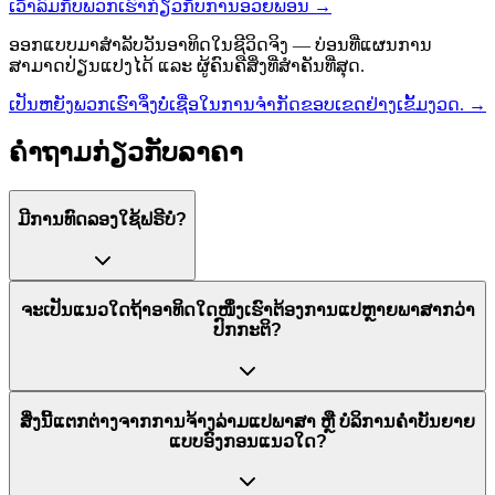
ເວົ້າລົມກັບພວກເຮົາກ່ຽວກັບການອວຍພອນ
→
ອອກແບບມາສຳລັບວັນອາທິດໃນຊີວິດຈິງ — ບ່ອນທີ່ແຜນການ
ສາມາດປ່ຽນແປງໄດ້ ແລະ ຜູ້ຄົນຄືສິ່ງທີ່ສຳຄັນທີ່ສຸດ.
ເປັນຫຍັງພວກເຮົາຈຶ່ງບໍ່ເຊື່ອໃນການຈຳກັດຂອບເຂດຢ່າງເຂັ້ມງວດ.
→
ຄຳຖາມກ່ຽວກັບລາຄາ
ມີການທົດລອງໃຊ້ຟຣີບໍ?
ຈະເປັນແນວໃດຖ້າອາທິດໃດໜຶ່ງເຮົາຕ້ອງການແປຫຼາຍພາສາກວ່າ
ປົກກະຕິ?
ສິ່ງນີ້ແຕກຕ່າງຈາກການຈ້າງລ່າມແປພາສາ ຫຼື ບໍລິການຄຳບັນຍາຍ
ແບບອົງກອນແນວໃດ?