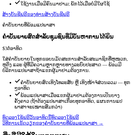
ໃຊ້ງານເມື່ອມີຄົນມາຢາມ; ພັກໄວ້ເມື່ອບໍ່ມີໃຜໃຊ້
ສ້າງບັນຊີຟຣີຂອງທ່ານ
ສ້າງບັນຊີຟຣີ
ຄຳບັນຍາຍທີ່ພ້ອມແປພາສາ
ຄຳບັນຍາຍສົດສຳລັບຊຸມຊົນທີ່ມີບັນຫາການໄດ້ຍິນ
$3
ຕໍ່ອາທິດ
ໃສ່ຄຳບັນຍາຍໃນທຸກຮອບນມັດສະການສຳລັບສະມາຊິກທີ່ຫູໜວກ,
ຫູຕຶງ ແລະ ຜູ້ທີ່ມີຄວາມຫຼາກຫຼາຍທາງລະບົບປະສາດ — ພ້ອມມີ
ບໍລິການແປພາສາຖ້າແຂກຜູ້ມາຢາມຕ້ອງການ.
ຄຳບັນຍາຍສົດເທິງໂທລະສັບ ຫຼື ເທິງໜ້າຈໍສ່ວນລວມ — ທຸກ
ໆອາທິດ
ພ້ອມແປພາສາເມື່ອແຂກຜູ້ມາຢາມຕ້ອງການເປັນບາງ
ຄັ້ງຄາວ (ຖ້າຕ້ອງແປພາສາເກືອບທຸກອາທິດ, ແຜນການແປ
ພາສາຈະເໝາະສົມກວ່າ)
ທົດລອງໃຊ້ຟຣີວັນອາທິດນີ້
ທົດລອງໃຊ້ຟຣີ
ວິທີການເຮັດວຽກຂອງຄຳບັນຍາຍທີ່ພ້ອມແປພາສາ
→