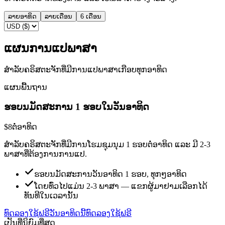
ລາຍອາທິດ
ລາຍເດືອນ
6 ເດືອນ
ແຜນການແປພາສາ
ສຳລັບຄຣິສຕະຈັກທີ່ມີການແປພາສາເກືອບທຸກອາທິດ
ແຜນພື້ນຖານ
ຮອບນມັດສະການ 1 ຮອບໃນວັນອາທິດ
$8
ຕໍ່ອາທິດ
ສຳລັບຄຣິສຕະຈັກທີ່ມີການໂຮມຊຸມນຸມ 1 ຮອບຕໍ່ອາທິດ ແລະ ມີ 2-3
ພາສາທີ່ຕ້ອງການການແປ.
ຮອບນມັດສະການວັນອາທິດ 1 ຮອບ, ທຸກໆອາທິດ
ໂດຍທົ່ວໄປແມ່ນ 2-3 ພາສາ — ແຂກຜູ້ມາຢາມເລືອກໄດ້
ທັນທີໃນເວລານັ້ນ
ທົດລອງໃຊ້ຟຣີວັນອາທິດນີ້
ທົດລອງໃຊ້ຟຣີ
ເປັນທີ່ນິຍົມທີ່ສຸດ