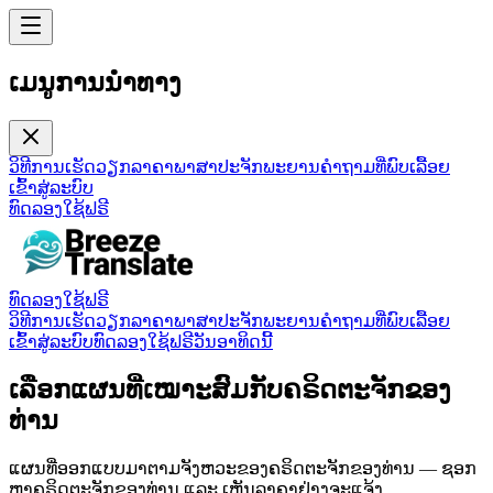
ເມນູການນຳທາງ
ວິທີການເຮັດວຽກ
ລາຄາ
ພາສາ
ປະຈັກພະຍານ
ຄໍາຖາມທີ່ພົບເລື້ອຍ
ເຂົ້າສູ່ລະບົບ
ທົດລອງໃຊ້ຟຣີ
ທົດລອງໃຊ້ຟຣີ
ວິທີການເຮັດວຽກ
ລາຄາ
ພາສາ
ປະຈັກພະຍານ
ຄໍາຖາມທີ່ພົບເລື້ອຍ
ເຂົ້າສູ່ລະບົບ
ທົດລອງໃຊ້ຟຣີວັນອາທິດນີ້
ເລືອກແຜນທີ່ເໝາະສົມກັບຄຣິດຕະຈັກຂອງ
ທ່ານ
ແຜນທີ່ອອກແບບມາຕາມຈັງຫວະຂອງຄຣິດຕະຈັກຂອງທ່ານ — ຊອກ
ຫາຄຣິດຕະຈັກຂອງທ່ານ ແລະ ເຫັນລາຄາຢ່າງຈະແຈ້ງ.