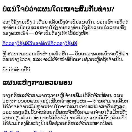
ບໍ່ແນ່ໃຈບໍວ່າແຜນໃດເໝາະສົມກັບທ່ານ?
ລອງໃຊ້ງານເບິ່ງ 1 ເດືອນ ແລ້ວເບິ່ງວ່າເປັນແນວໃດ. ພວກເຮົາຈະຕິດຕໍ່
ຫາທ່ານເມື່ອຮູບແບບການໃຊ້ງານຂອງທ່ານກົງກັບແຜນໃດແຜນໜຶ່ງ
ຂອງພວກເຮົາ — ບໍ່ຈຳເປັນຕ້ອງເດົາໄວ້ລ່ວງໜ້າ.
ທົດລອງໃຊ້ຟຣີວັນອາທິດນີ້
ທົດລອງໃຊ້ຟຣີ
ຫຼື ສອບຖາມພວກເຮົາຜ່ານແຊັດສົດ — ບັອດຂອງພວກເຮົາຈະໃຫ້ຄຳ
ຕອບຢ່າງໄວວາ, ແລະ ຈະມີເຈົ້າໜ້າທີ່ຕິດຕາມຊ່ວຍເຫຼືອຖ້າຈຳເປັນ.
ພົບກັນທ້າຍປີນີ້
ແຜນແຫ່ງການອວຍພອນ
ບາງຄຣິສຕະຈັກສາມາດຖວາຍ ຫຼື ຈ່າຍເພີ່ມໄດ້ອີກຈັກໜ້ອຍ. ແຜນ
ແຫ່ງການອວຍພອນຈະຢູ່ເໜືອກວ່າທຸກໆແຜນ — ທ່ານສາມາດເລືອກ
ໄດ້ວ່າຈະຈ່າຍເພີ່ມຫຼາຍປານໃດຈາກແຜນການແປພາສາຂັ້ນສູງສຸດ,
ແລະ ຂອງຂວັນນັ້ນຈະຊ່ວຍຄຣິສຕະຈັກທີ່ບໍ່ສາມາດຈ່າຍໄດ້ແມ້ກະທັ້ງ
ແຜນກຽມພ້ອມ. ທ່ານຈະໄດ້ຮັບບໍລິການເຕັມຮູບແບບຄືເກົ່າ; ພ້ອມທັງ
ໄດ້ຮ່ວມກອງທຶນແບ່ງປັນເພື່ອຊ່ວຍຄຣິສຕະຈັກຂະໜາດນ້ອຍ.