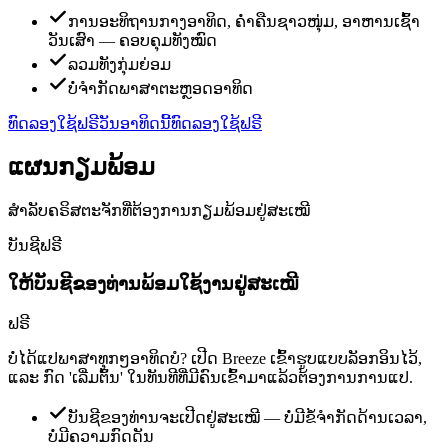
ການອະທິຖານກາງອາທິດ, ຄ່ຳຄືນຊາວໜຸ່ມ, ອາຫານເຊົ້າ
ວັນເສົາ — ຄອບຄຸມທັງໝົດ
ລວມທັງກຸ່ມຍ່ອມ
ບໍ່ຈຳກັດພາສາຕະຫຼອດອາທິດ
ທົດລອງໃຊ້ຟຣີວັນອາທິດນີ້
ທົດລອງໃຊ້ຟຣີ
ແຜນກຽມພ້ອມ
ສຳລັບຄຣິສຕະຈັກທີ່ຕ້ອງການກຽມພ້ອມຢູ່ສະເໝີ
ບັນຊີຟຣີ
ໃຫ້ບັນຊີຂອງທ່ານພ້ອມໃຊ້ງານຢູ່ສະເໝີ
ຟຣີ
ບໍ່ໄດ້ແປພາສາທຸກໆອາທິດບໍ? ເປີດ Breeze ເຂົ້າຮູບແບບລັອກອິນໄວ້,
ແລະ ກົດ 'ເລີ່ມຕົ້ນ' ໃນທັນທີທີ່ມີຄົນເຂົ້າມາແລ້ວຕ້ອງການການແປ.
ບັນຊີຂອງທ່ານຈະເປີດຢູ່ສະເໝີ — ບໍ່ມີຂໍ້ຈຳກັດດ້ານເວລາ,
ບໍ່ມີຄວາມກົດດັນ