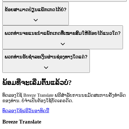
ຂ້ອຍສາມາດປ່ຽນແພັກເກດໄດ້ບໍ?
ພວກທ່ານຈະແນະນຳແພັກເກດທີ່ເໝາະສົມໃຫ້ຂ້ອຍໄດ້ແນວໃດ?
ພວກທ່ານຮັບຊຳລະເງິນຜ່ານຊ່ອງທາງໃດແດ່?
ພ້ອມທີ່ຈະເລີ່ມຕົ້ນແລ້ວບໍ?
ທົດລອງໃຊ້ Breeze Translate ຟຣີສຳລັບການນະມັດສະການຄັ້ງທຳອິດ
ຂອງທ່ານ. ບໍ່ຈຳເປັນຕ້ອງໃຊ້ບັດເຄຣດິດ.
ທົດລອງໃຊ້ຟຣີວັນອາທິດນີ້
Breeze Translate