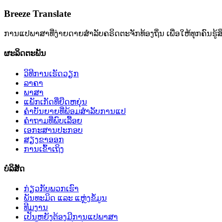
Breeze Translate
ການແປພາສາທີ່ງ່າຍດາຍສໍາລັບຄຣິດຕະຈັກທ້ອງຖິ່ນ ເພື່ອໃຫ້ທຸກຄົນຮູ້ສ
ຜະລິດຕະພັນ
ວິທີການເຮັດວຽກ
ລາຄາ
ພາສາ
ແພັກເກັດທີ່ຍືດຫຍຸ່ນ
ຄໍາບັນຍາຍທີ່ພ້ອມສໍາລັບການແປ
ຄໍາຖາມທີ່ພົບເລື້ອຍ
ເອກະສານປະກອບ
ສຽງຂາອອກ
ການເຂົ້າເຖິງ
ບໍລິສັດ
ກ່ຽວກັບພວກເຮົາ
ພັນທະມິດ ແລະ ແຫຼ່ງຂໍ້ມູນ
ທີມງານ
ເປັນຫຍັງຕ້ອງມີການແປພາສາ