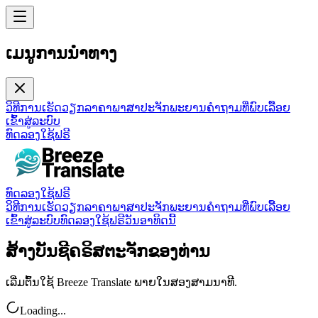
ເມນູການນຳທາງ
ວິທີການເຮັດວຽກ
ລາຄາ
ພາສາ
ປະຈັກພະຍານ
ຄໍາຖາມທີ່ພົບເລື້ອຍ
ເຂົ້າສູ່ລະບົບ
ທົດລອງໃຊ້ຟຣີ
ທົດລອງໃຊ້ຟຣີ
ວິທີການເຮັດວຽກ
ລາຄາ
ພາສາ
ປະຈັກພະຍານ
ຄໍາຖາມທີ່ພົບເລື້ອຍ
ເຂົ້າສູ່ລະບົບ
ທົດລອງໃຊ້ຟຣີວັນອາທິດນີ້
ສ້າງບັນຊີຄຣິສຕະຈັກຂອງທ່ານ
ເລີ່ມຕົ້ນໃຊ້ Breeze Translate ພາຍໃນສອງສາມນາທີ.
Loading...