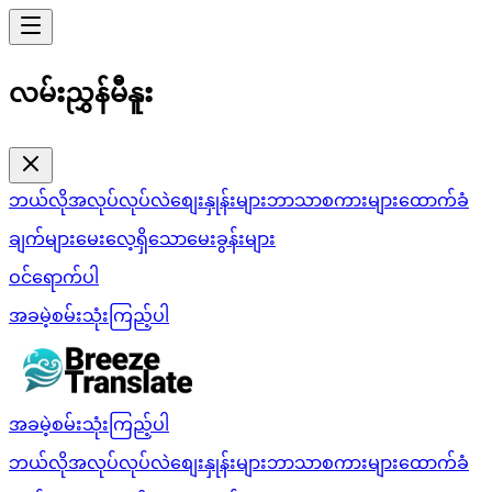
လမ်းညွှန်မီနူး
ဘယ်လိုအလုပ်လုပ်လဲ
စျေးနှုန်းများ
ဘာသာစကားများ
ထောက်ခံ
ချက်များ
မေးလေ့ရှိသောမေးခွန်းများ
ဝင်ရောက်ပါ
အခမဲ့စမ်းသုံးကြည့်ပါ
အခမဲ့စမ်းသုံးကြည့်ပါ
ဘယ်လိုအလုပ်လုပ်လဲ
စျေးနှုန်းများ
ဘာသာစကားများ
ထောက်ခံ