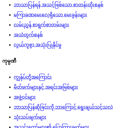
ဘာသာပြန်ရန် အသင့်ဖြစ်သော စာတန်းထိုးစနစ်
မကြာခဏမေးလေ့ရှိသော မေးခွန်းများ
လမ်းညွှန် စာရွက်စာတမ်းများ
အသံထွက်စနစ်
လွယ်ကူစွာ အသုံးပြုနိုင်မှု
ကုမ္ပဏီ
ကျွန်ုပ်တို့အကြောင်း
မိတ်ဖက်များနှင့် အရင်းအမြစ်များ
အဖွဲ့ဝင်များ
ဘာသာပြန်ဆိုခြင်းကို ဘာကြောင့် ရွေးချယ်သင့်သလဲ
သုံးသပ်ချက်များ
အသင်းတော်များ၏ ပြောကြားချက်များ