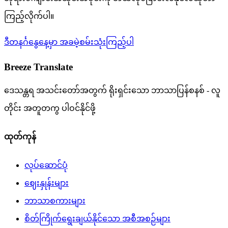
ကြည့်လိုက်ပါ။
ဒီတနင်္ဂနွေနေ့မှာ အခမဲ့စမ်းသုံးကြည့်ပါ
Breeze Translate
ဒေသန္တရ အသင်းတော်အတွက် ရိုးရှင်းသော ဘာသာပြန်စနစ် - လူ
တိုင်း အတူတကွ ပါဝင်နိုင်ဖို့
ထုတ်ကုန်
လုပ်ဆောင်ပုံ
ဈေးနှုန်းများ
ဘာသာစကားများ
စိတ်ကြိုက်ရွေးချယ်နိုင်သော အစီအစဉ်များ