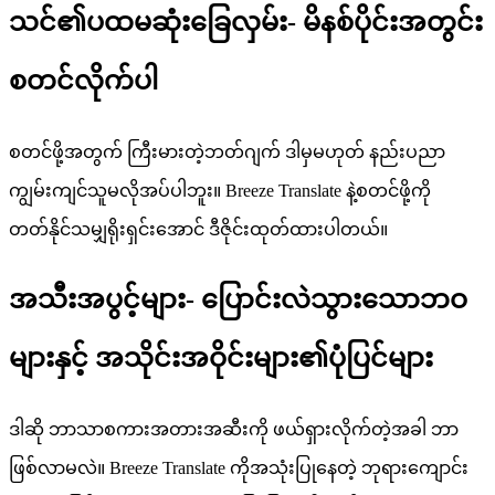
သင်၏ပထမဆုံးခြေလှမ်း- မိနစ်ပိုင်းအတွင်း
စတင်လိုက်ပါ
စတင်ဖို့အတွက် ကြီးမားတဲ့ဘတ်ဂျက် ဒါမှမဟုတ် နည်းပညာ
ကျွမ်းကျင်သူမလိုအပ်ပါဘူး။ Breeze Translate နဲ့စတင်ဖို့ကို
တတ်နိုင်သမျှရိုးရှင်းအောင် ဒီဇိုင်းထုတ်ထားပါတယ်။
အသီးအပွင့်များ- ပြောင်းလဲသွားသောဘဝ
များနှင့် အသိုင်းအဝိုင်းများ၏ပုံပြင်များ
ဒါဆို ဘာသာစကားအတားအဆီးကို ဖယ်ရှားလိုက်တဲ့အခါ ဘာ
ဖြစ်လာမလဲ။ Breeze Translate ကိုအသုံးပြုနေတဲ့ ဘုရားကျောင်း