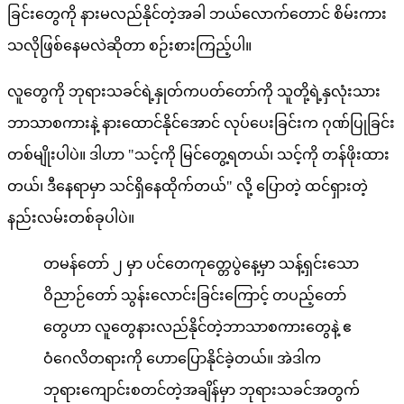
ခြင်းတွေကို နားမလည်နိုင်တဲ့အခါ ဘယ်လောက်တောင် စိမ်းကား
သလိုဖြစ်နေမလဲဆိုတာ စဉ်းစားကြည့်ပါ။
လူတွေကို ဘုရားသခင်ရဲ့နှုတ်ကပတ်တော်ကို သူတို့ရဲ့နှလုံးသား
ဘာသာစကားနဲ့ နားထောင်နိုင်အောင် လုပ်ပေးခြင်းက ဂုဏ်ပြုခြင်း
တစ်မျိုးပါပဲ။ ဒါဟာ "သင့်ကို မြင်တွေ့ရတယ်၊ သင့်ကို တန်ဖိုးထား
တယ်၊ ဒီနေရာမှာ သင်ရှိနေထိုက်တယ်" လို့ ပြောတဲ့ ထင်ရှားတဲ့
နည်းလမ်းတစ်ခုပါပဲ။
တမန်တော် ၂ မှာ ပင်တေကုတ္တေပွဲနေ့မှာ သန့်ရှင်းသော
ဝိညာဉ်တော် သွန်းလောင်းခြင်းကြောင့် တပည့်တော်
တွေဟာ လူတွေနားလည်နိုင်တဲ့ဘာသာစကားတွေနဲ့ ဧ
ဝံဂေလိတရားကို ဟောပြောနိုင်ခဲ့တယ်။ အဲဒါက
ဘုရားကျောင်းစတင်တဲ့အချိန်မှာ ဘုရားသခင်အတွက်