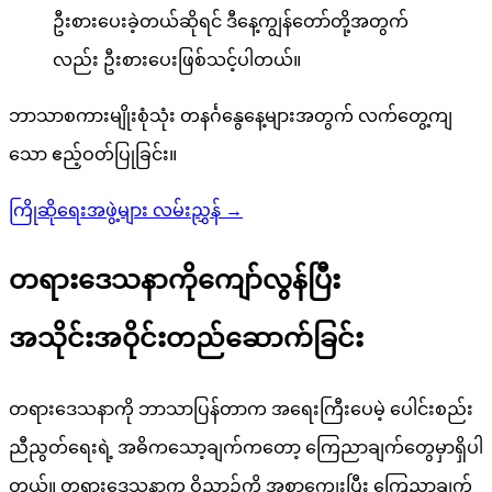
ဦးစားပေးခဲ့တယ်ဆိုရင် ဒီနေ့ကျွန်တော်တို့အတွက်
လည်း ဦးစားပေးဖြစ်သင့်ပါတယ်။
ဘာသာစကားမျိုးစုံသုံး တနင်္ဂနွေနေ့များအတွက် လက်တွေ့ကျ
သော ဧည့်ဝတ်ပြုခြင်း။
ကြိုဆိုရေးအဖွဲ့များ လမ်းညွှန်
→
တရားဒေသနာကိုကျော်လွန်ပြီး
အသိုင်းအဝိုင်းတည်ဆောက်ခြင်း
တရားဒေသနာကို ဘာသာပြန်တာက အရေးကြီးပေမဲ့ ပေါင်းစည်း
ညီညွတ်ရေးရဲ့ အဓိကသော့ချက်ကတော့ ကြေညာချက်တွေမှာရှိပါ
တယ်။ တရားဒေသနာက ဝိညာဉ်ကို အစာကျွေးပြီး ကြေညာချက်