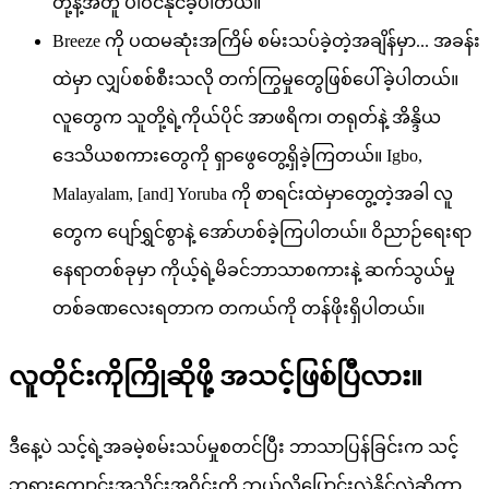
တို့နဲ့အတူ ပါဝင်နိုင်ခဲ့ပါတယ်။
Breeze ကို ပထမဆုံးအကြိမ် စမ်းသပ်ခဲ့တဲ့အချိန်မှာ... အခန်း
ထဲမှာ လျှပ်စစ်စီးသလို တက်ကြွမှုတွေဖြစ်ပေါ်ခဲ့ပါတယ်။
လူတွေက သူတို့ရဲ့ကိုယ်ပိုင် အာဖရိက၊ တရုတ်နဲ့ အိန္ဒိယ
ဒေသိယစကားတွေကို ရှာဖွေတွေ့ရှိခဲ့ကြတယ်။ Igbo,
Malayalam, [and] Yoruba ကို စာရင်းထဲမှာတွေ့တဲ့အခါ လူ
တွေက ပျော်ရွှင်စွာနဲ့ အော်ဟစ်ခဲ့ကြပါတယ်။ ဝိညာဉ်ရေးရာ
နေရာတစ်ခုမှာ ကိုယ့်ရဲ့မိခင်ဘာသာစကားနဲ့ ဆက်သွယ်မှု
တစ်ခဏလေးရတာက တကယ်ကို တန်ဖိုးရှိပါတယ်။
လူတိုင်းကိုကြိုဆိုဖို့ အသင့်ဖြစ်ပြီလား။
ဒီနေ့ပဲ သင့်ရဲ့အခမဲ့စမ်းသပ်မှုစတင်ပြီး ဘာသာပြန်ခြင်းက သင့်
ဘုရားကျောင်းအသိုင်းအဝိုင်းကို ဘယ်လိုပြောင်းလဲနိုင်လဲဆိုတာ