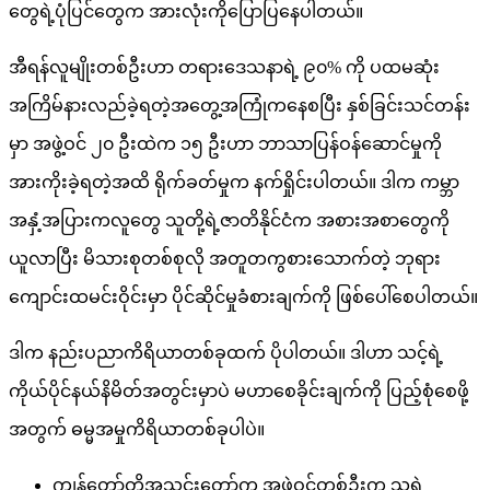
တွေရဲ့ပုံပြင်တွေက အားလုံးကိုပြောပြနေပါတယ်။
အီရန်လူမျိုးတစ်ဦးဟာ တရားဒေသနာရဲ့ ၉၀% ကို ပထမဆုံး
အကြိမ်နားလည်ခဲ့ရတဲ့အတွေ့အကြုံကနေစပြီး နှစ်ခြင်းသင်တန်း
မှာ အဖွဲ့ဝင် ၂၀ ဦးထဲက ၁၅ ဦးဟာ ဘာသာပြန်ဝန်ဆောင်မှုကို
အားကိုးခဲ့ရတဲ့အထိ ရိုက်ခတ်မှုက နက်ရှိုင်းပါတယ်။ ဒါက ကမ္ဘာ
အနှံ့အပြားကလူတွေ သူတို့ရဲ့ဇာတိနိုင်ငံက အစားအစာတွေကို
ယူလာပြီး မိသားစုတစ်စုလို အတူတကွစားသောက်တဲ့ ဘုရား
ကျောင်းထမင်းဝိုင်းမှာ ပိုင်ဆိုင်မှုခံစားချက်ကို ဖြစ်ပေါ်စေပါတယ်။
ဒါက နည်းပညာကိရိယာတစ်ခုထက် ပိုပါတယ်။ ဒါဟာ သင့်ရဲ့
ကိုယ်ပိုင်နယ်နိမိတ်အတွင်းမှာပဲ မဟာစေခိုင်းချက်ကို ပြည့်စုံစေဖို့
အတွက် ဓမ္မအမှုကိရိယာတစ်ခုပါပဲ။
ကျွန်တော်တို့အသင်းတော်က အဖွဲ့ဝင်တစ်ဦးက သူရဲ့