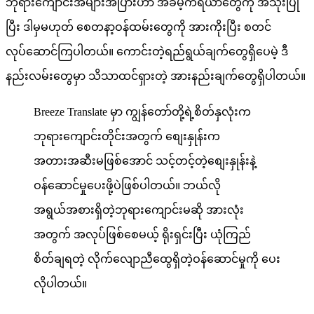
ဘုရားကျောင်းအများအပြားဟာ အခမဲ့ကိရိယာတွေကို အသုံးပြု
ပြီး ဒါမှမဟုတ် စေတနာ့ဝန်ထမ်းတွေကို အားကိုးပြီး စတင်
လုပ်ဆောင်ကြပါတယ်။ ကောင်းတဲ့ရည်ရွယ်ချက်တွေရှိပေမဲ့ ဒီ
နည်းလမ်းတွေမှာ သိသာထင်ရှားတဲ့ အားနည်းချက်တွေရှိပါတယ်။
Breeze Translate မှာ ကျွန်တော်တို့ရဲ့စိတ်နှလုံးက
ဘုရားကျောင်းတိုင်းအတွက် စျေးနှုန်းက
အတားအဆီးမဖြစ်အောင် သင့်တင့်တဲ့စျေးနှုန်းနဲ့
ဝန်ဆောင်မှုပေးဖို့ပဲဖြစ်ပါတယ်။ ဘယ်လို
အရွယ်အစားရှိတဲ့ဘုရားကျောင်းမဆို အားလုံး
အတွက် အလုပ်ဖြစ်စေမယ့် ရိုးရှင်းပြီး ယုံကြည်
စိတ်ချရတဲ့ လိုက်လျောညီထွေရှိတဲ့ဝန်ဆောင်မှုကို ပေး
လိုပါတယ်။