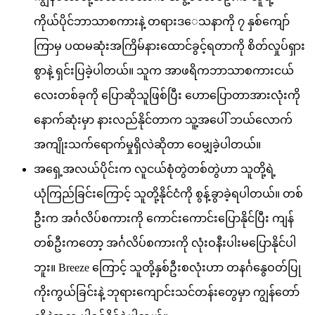
ကိုယ်ပိုင်ဘာသာစကားနဲ့ တရားဒေသနာကို ၇ နှစ်ကျော်
ကြာမှ ပထမဆုံးအကြိမ်နားထောင်ခွင့်ရတာကို စိတ်လှုပ်ရှား
စွာနဲ့ ရှင်းပြခဲ့ပါတယ်။ သူက အာဖရိကဘာသာစကားငယ်
လေးတစ်ခုကို ပြောဆိုသူဖြစ်ပြီး ဟောပြောတာအားလုံးကို
နောက်ဆုံးမှာ နားလည်နိုင်တာက သူ့အပေါ် ဘယ်လောက်
အကျိုးသက်ရောက်မှုရှိလဲဆိုတာ ဝေမျှခဲ့ပါတယ်။
အရှေ့အလယ်ပိုင်းက လူငယ်စုံတွဲတစ်တွဲဟာ သူတို့ရဲ့
ယုံကြည်ခြင်းကြောင့် သူတို့နိုင်ငံကို စွန့်ခွာခဲ့ရပါတယ်။ တစ်
ဦးက အင်္ဂလိပ်စကားကို ကောင်းကောင်းပြောနိုင်ပြီး ကျန်
တစ်ဦးကတော့ အင်္ဂလိပ်စကားကို လုံးဝနီးပါးမပြောနိုင်ပါ
ဘူး။ Breeze ကြောင့် သူတို့နှစ်ဦးစလုံးဟာ တနင်္ဂနွေဝတ်ပြု
ကိုးကွယ်ခြင်းနဲ့ ဘုရားကျောင်းသင်တန်းတွေမှာ ကျွန်တော်