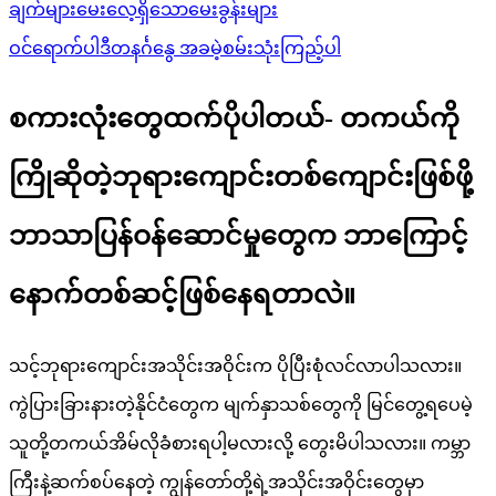
ချက်များ
မေးလေ့ရှိသောမေးခွန်းများ
ဝင်ရောက်ပါ
ဒီတနင်္ဂနွေ အခမဲ့စမ်းသုံးကြည့်ပါ
စကားလုံးတွေထက်ပိုပါတယ်- တကယ်ကို
ကြိုဆိုတဲ့ဘုရားကျောင်းတစ်ကျောင်းဖြစ်ဖို့
ဘာသာပြန်ဝန်ဆောင်မှုတွေက ဘာကြောင့်
နောက်တစ်ဆင့်ဖြစ်နေရတာလဲ။
သင့်ဘုရားကျောင်းအသိုင်းအဝိုင်းက ပိုပြီးစုံလင်လာပါသလား။
ကွဲပြားခြားနားတဲ့နိုင်ငံတွေက မျက်နှာသစ်တွေကို မြင်တွေ့ရပေမဲ့
သူတို့တကယ်အိမ်လိုခံစားရပါ့မလားလို့ တွေးမိပါသလား။ ကမ္ဘာ
ကြီးနဲ့ဆက်စပ်နေတဲ့ ကျွန်တော်တို့ရဲ့အသိုင်းအဝိုင်းတွေမှာ