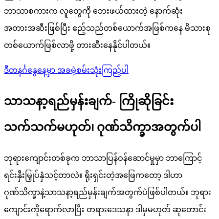
ဘာသာစကားက လူတွေကို ဘေးဖယ်ထားတဲ့ နောက်ဆုံး
အတားအဆီးဖြစ်ပြီး ဧည့်သည်တစ်ယောက်အဖြစ်ကနေ မိသားစု
တစ်ယောက်ဖြစ်လာဖို့ တားဆီးနေနိုင်ပါတယ်။
ဒီတနင်္ဂနွေနေ့မှာ အခမဲ့စမ်းသုံးကြည့်ပါ
သာသနာ့ရည်မှန်းချက်- ကြိုဆိုခြင်း
သက်သက်မဟုတ်၊ ဂုဏ်သိက္ခာအတွက်ပါ
ဘုရားကျောင်းတစ်ခုက ဘာသာပြန်ဝန်ဆောင်မှုမှာ ဘာကြောင့်
ရင်းနှီးမြှုပ်နှံသင့်တာလဲ။ ရိုးရှင်းတဲ့အဖြေကတော့ ဒါဟာ
ဂုဏ်သိက္ခာနဲ့သာသနာ့ရည်မှန်းချက်အတွက်ပဲဖြစ်ပါတယ်။ ဘုရား
ကျောင်းကိုရောက်လာပြီး တရားဒေသနာ ဒါမှမဟုတ် ဆုတောင်း