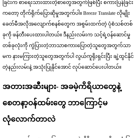
ခြင်းက စာရေးသားထားတဲ့စာတွေအတွက်ဖြစ်ပြီး စကားပြန်ခြင်း
ကတော့ တိုက်ရိုက်ပြောဆိုမှုအတွက်ပါ။ Breeze Translate လိုမျိုး
ခေတ်မီအလိုအလျောက်စနစ်တွေက အစွမ်းထက်တဲ့ ပုံစံသစ်တစ်
ခုကို ဖန်တီးပေးထားပါတယ်။ ဒီနည်းလမ်းက သင့်ရဲ့ဝန်ဆောင်မှု
တစ်ခုလုံးကို ကွဲပြားတဲ့ဘာသာစကားပြောတဲ့သူတွေအတွက်သာ
မက နားမကြားတဲ့သူတွေအတွက်ပါ လွယ်ကူရိုးရှင်းပြီး ချဲ့ထွင်နိုင်
တဲ့နည်းလမ်းနဲ့ အသုံးပြုနိုင်အောင် လုပ်ဆောင်ပေးပါတယ်။
အတားအဆီးများ- အခမဲ့ကိရိယာတွေနဲ့
စေတနာ့ဝန်ထမ်းတွေ ဘာကြောင့်မ
လုံလောက်တာလဲ