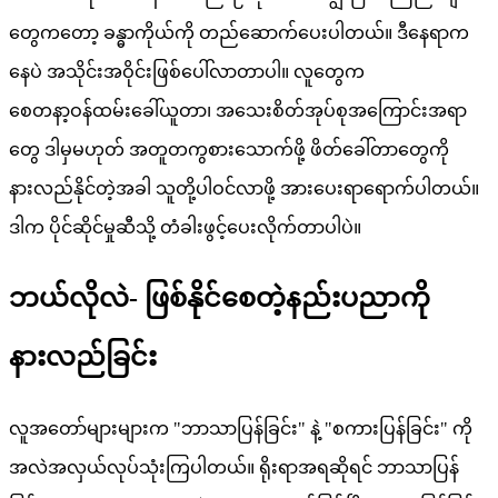
တွေကတော့ ခန္ဓာကိုယ်ကို တည်ဆောက်ပေးပါတယ်။ ဒီနေရာက
နေပဲ အသိုင်းအဝိုင်းဖြစ်ပေါ်လာတာပါ။ လူတွေက
စေတနာ့ဝန်ထမ်းခေါ်ယူတာ၊ အသေးစိတ်အုပ်စုအကြောင်းအရာ
တွေ ဒါမှမဟုတ် အတူတကွစားသောက်ဖို့ ဖိတ်ခေါ်တာတွေကို
နားလည်နိုင်တဲ့အခါ သူတို့ပါဝင်လာဖို့ အားပေးရာရောက်ပါတယ်။
ဒါက ပိုင်ဆိုင်မှုဆီသို့ တံခါးဖွင့်ပေးလိုက်တာပါပဲ။
ဘယ်လိုလဲ- ဖြစ်နိုင်စေတဲ့နည်းပညာကို
နားလည်ခြင်း
လူအတော်များများက "ဘာသာပြန်ခြင်း" နဲ့ "စကားပြန်ခြင်း" ကို
အလဲအလှယ်လုပ်သုံးကြပါတယ်။ ရိုးရာအရဆိုရင် ဘာသာပြန်