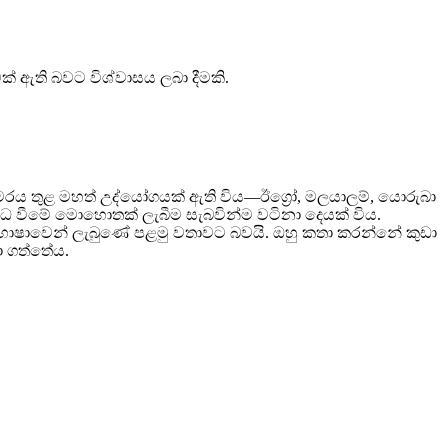
 ඇති බවට විශ්වාසය ලබා දීමකි.
ට කාමරය තුළ මහත් උද්යෝගයක් ඇති විය—ඊග්‍රෝ, මලයාලම්, යොරුබා
න්ධ වීමේ මොහොතක් ලැබීම සැබවින්ම වටිනා දෙයක් විය.
 භාෂාවෙන් ලැබුණේ පළමු වතාවට බවයි. ඔහු කතා කරන්නේ කුඩා
ා ගත්තේය.