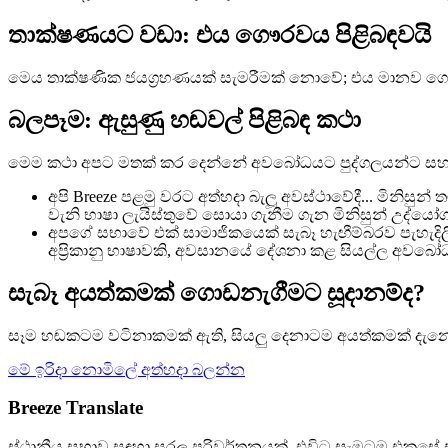
තාක්ෂණයට වඩා: එය ගෞරවය පිළිබඳවයි
මෙය තාක්ෂණික ජයග්‍රහණයක් සැමරීමක් නොවේ; එය මානව ගෞර
බලපෑම: ඇසුණු හඬවල් පිළිබඳ කථා
මෙම කථා අපට මතක් කර දෙන්නේ අවබෝධයට පුද්ගලයන්ට සහ ප්‍ර
අපි Breeze පළමු වරට අත්හදා බැලූ අවස්ථාවේදී... මිනිසු
වැනි භාෂා ලැයිස්තුවේ සොයා ගැනීම ගැන මිනිසුන් උද්යෝ
අපගේ සභාවේ එක් සාමාජිකයෙක් සැබෑ හැඟීම්බරව පැහැද
අප්‍රිකානු භාෂාවකි, අවසානයේ දේශනා කළ සියල්ල අවබෝ
සැබෑ අයත්කමක් ගොඩනැගීමට සූදානම්ද?
සෑම හඬකටම වටිනාකමක් ඇති, සියලු දෙනාටම අයත්කමක් දැනෙ
මේ ඉරිදා නොමිලේ අත්හදා බලන්න
Breeze Translate
ස්ථානීය සභාව සඳහා සරල පරිවර්තනයක්, එවිට සැමටම එකසේ ස