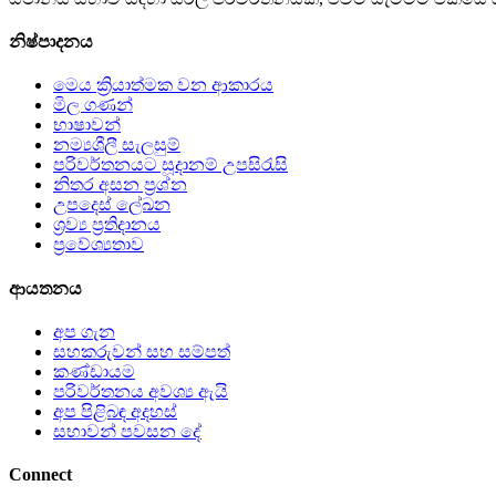
නිෂ්පාදනය
මෙය ක්‍රියාත්මක වන ආකාරය
මිල ගණන්
භාෂාවන්
නම්‍යශීලී සැලසුම්
පරිවර්තනයට සූදානම් උපසිරැසි
නිතර අසන ප්‍රශ්න
උපදෙස් ලේඛන
ශ්‍රව්‍ය ප්‍රතිදානය
ප්‍රවේශ්‍යතාව
ආයතනය
අප ගැන
සහකරුවන් සහ සම්පත්
කණ්ඩායම
පරිවර්තනය අවශ්‍ය ඇයි
අප පිළිබඳ අදහස්
සභාවන් පවසන දේ
Connect