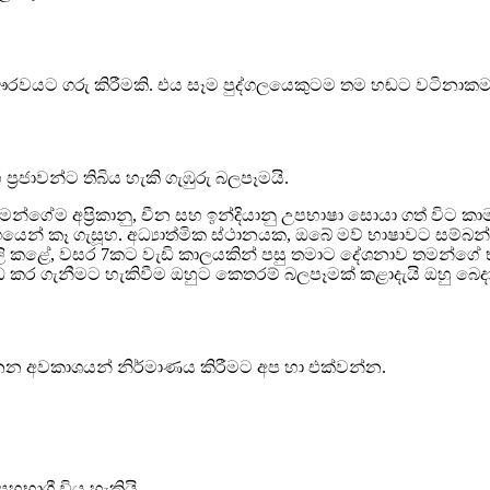
වයට ගරු කිරීමකි. එය සෑම පුද්ගලයෙකුටම තම හඬට වටිනාකමක්
ජාවන්ට තිබිය හැකි ගැඹුරු බලපෑමයි.
න් තමන්ගේම අප්‍රිකානු, චීන සහ ඉන්දියානු උපභාෂා සොයා ගත් වි
ගයෙන් කෑ ගැසූහ. අධ්‍යාත්මික ස්ථානයක, ඔබේ මව් භාෂාවට සම්බ
ිලි කළේ, වසර 7කට වැඩි කාලයකින් පසු තමාට දේශනාව තමන්ගේ
ධ කර ගැනීමට හැකිවීම ඔහුට කෙතරම් බලපෑමක් කළාදැයි ඔහු බෙද
න අවකාශයන් නිර්මාණය කිරීමට අප හා එක්වන්න.
හභාගී විය හැකියි