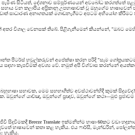
යට පැමිණ සිටියත්, දේශනාව සම්පූර්ණයෙන් අවබෝධ කරගත්තේ ප
න් සහාය වන කලාපීය අප්‍රිකානු උපභාෂාවක් වූ ඔහුගේම භාෂාවෙන
 වඩාත් සාධාරණ අනාගතයක් ගොඩනැගීමට අපටම අභියෝග කිරීමට කැ
මත් අතර විශාල වෙනසක් තිබේ. පිළිගැනීමෙන් කියන්නේ, "ඔබට මෙ
හි ශාන්ත පීටර්ස් හවුල්කරුවන් අපේක්ෂා කරන පරිදි "සෑම ගෝත්
 සඳහා කැපවීමක් අවශ්‍ය වේ. නමුත් අපි විශ්වාස කරන්නේ අයත්කම
ුභාෂා සභාවක, මෙම සහභාගීත්ව අවස්ථාවන්හිදී කුමක් සිදුවේද?
ක. ඔවුන්ගේ යාච්ඤා, ඔවුන්ගේ ප්‍රඥාව, ඔවුන්ගේ කථා—මුළු ප්‍
ීවී සිදුවීමකදී Breeze Translate ඉක්මනින්ම භාෂා 60කට වඩා හඳුනා
වතේ භාෂාවෙන් කතා කළ හැකිය. එය ෆාර්සි, මැන්ඩරින්, පෝලන්
ළ හැකිය.