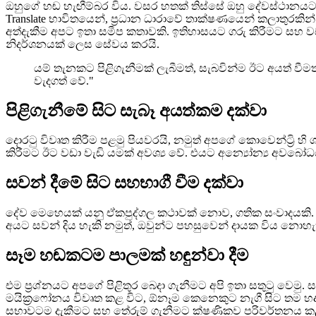
ඔහුගේ හඬ හැඟීම්බර විය. වසර හතක් තිස්සේ ඔහු දේවස්ථාන
Translate භාවිතයෙන්, ප්‍රධාන ධාරාවේ තාක්ෂණයෙන් කලාතුරකි
අත්දැකීම අපට ඉතා සමීප කතාවකි. ඉතිහාසයට ගරු කිරීමට සහ
නිදර්ශනයක් ලෙස සේවය කරයි.
යම් තැනකට පිළිගැනීමක් ලැබීමත්, සැබවින්ම ඊට අයත් වී
වැදගත් වේ."
පිළිගැනීමේ සිට සැබෑ අයත්කම දක්වා
දොරටු විවෘත කිරීම පළමු පියවරයි, නමුත් අපගේ කොවෙන්ට්‍රි 
කිරීමට ඊට වඩා වැඩි යමක් අවශ්‍ය වේ. එයට අන්‍යෝන්‍ය අවබෝධය
සවන් දීමේ සිට සහභාගී වීම දක්වා
දේව මෙහෙයක් යනු ඒකපුද්ගල කථාවක් නොව, ගතික සංවාදයකි. බහ
අයට සවන් දිය හැකි නමුත්, ඔවුන්ට පහසුවෙන් දායක විය නොහැ
සෑම හඬකටම පාලමක් හඳුන්වා දීම
එම ප්‍රශ්නයට අපගේ පිළිතුර බෙදා ගැනීමට අපි ඉතා සතුටු වෙමු. සජ
මයික්‍රෆෝනය විවෘත කළ විට, ඕනෑම කෙනෙකුට නැගී සිට තම හද
සභාවටම දැකීමට සහ තේරුම් ගැනීමට ක්ෂණිකව පරිවර්තනය ක