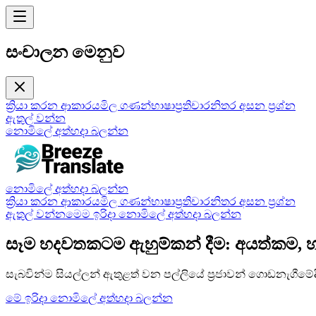
සංචාලන මෙනුව
ක්‍රියා කරන ආකාරය
මිල ගණන්
භාෂා
ප්‍රතිචාර
නිතර අසන ප්‍රශ්න
ඇතුල් වන්න
නොමිලේ අත්හදා බලන්න
නොමිලේ අත්හදා බලන්න
ක්‍රියා කරන ආකාරය
මිල ගණන්
භාෂා
ප්‍රතිචාර
නිතර අසන ප්‍රශ්න
ඇතුල් වන්න
මෙම ඉරිදා නොමිලේ අත්හදා බලන්න
සෑම හදවතකටම ඇහුම්කන් දීම: අයත්කම, 
සැබවින්ම සියල්ලන් ඇතුළත් වන පල්ලියේ ප්‍රජාවන් ගොඩනැගීම
මේ ඉරිදා නොමිලේ අත්හදා බලන්න