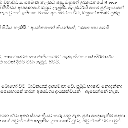
ළමු වතාවටය. එපමණ කලකට පසු, ඔහුගේ දුරකථනයේ Breeze
් පණිවිඩය අවසානයේ ඔහුට ලැබුණි. ලෙස්ටර්හි මෙම පුද්ගලයාගේ
ප වූ කළු ඉතිහාස මාසය අප සමරන විට, ඔහුගේ කතාව ප්‍රබල
හි සිටිය හැකියි." අයත්කමෙන් කියන්නේ, "ඔබේ හඬ මෙහි
‍රයකටම, භාෂාවකටම සහ ජාතියකටම" සැබෑ නිවහනක් නිර්මාණය
 සවන් දීමට වඩා ගැඹුරු බවයි.
 බොහෝ විට, බාධකයක් දෘශ්‍යමාන වේ. ප්‍රමුඛ භාෂාව නොදන්නා
රජාවම පොහොසත් කරන අත්‍යවශ්‍ය දායකත්වයන්—ඇසෙන්නේ නැත.
ගෙන ඒවා අතර ස්වයංක්‍රීයව මාරු වනු ඇත. ප්‍රජා බෙදාගැනීම් සඳහා
ත හෝ ඔවුන්ගේම කලාපීය උපභාෂාව වුවද, ඔවුන්ගේ වචන මුළු