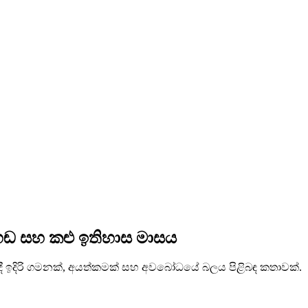
හඬ සහ කළු ඉතිහාස මාසය
ේදී ඉදිරි ගමනක්, අයත්කමක් සහ අවබෝධයේ බලය පිළිබඳ කතාවක්.