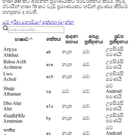
භාෂා 200 කට ආසන්න ප්‍රමාණයකට පරිවර්තනය කරයි. තවද,
ඒවායින් භාෂා 70 කට වැඩි ප්‍රමාණයකට හඬින් ශ්‍රවණය කිරීමේ
පහසුකම ද පවතී.
මේ ඉරිදා නොමිලේ අත්හදා බලන්න
ආදාන
පෙළ
ශ්‍රව්‍ය
කේතය
භාෂාව
සහාය
ප්‍රතිදානය
ප්‍රතිදානය
උපසිරැසි
Аԥсуа
නැත
ඔව්
ab
පමණයි
Abkhaz
Bahsa Acèh
උපසිරැසි
නැත
ඔව්
ace
Acehnese
පමණයි
Lwo
උපසිරැසි
නැත
ඔව්
ach
Acholi
පමණයි
ඔව්
Shqip
ඔව්
ඔව්
Android
sq
Albanian
පමණයි
Dho Alur
උපසිරැසි
නැත
ඔව්
alu
Alur
පමණයි
උපසිරැසි
Հայերեն
නැත
ඔව්
hy
පමණයි
Armenian
ඔව්
অসমীয়া
නැත
ඔව්
Android
as