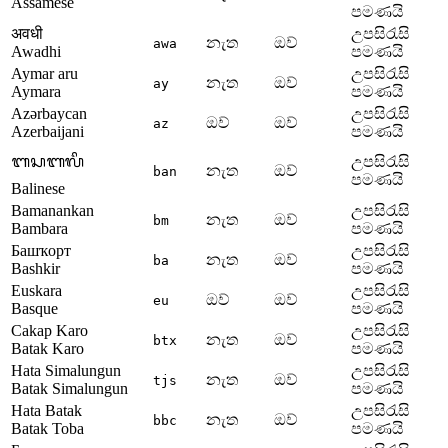
Assamese
පමණයි
अवधी
උපසිරැසි
නැත
ඔව්
awa
Awadhi
පමණයි
Aymar aru
උපසිරැසි
නැත
ඔව්
ay
Aymara
පමණයි
Azərbaycan
උපසිරැසි
ඔව්
ඔව්
az
Azerbaijani
පමණයි
ᬩᬲᬩᬮᬶ
උපසිරැසි
නැත
ඔව්
ban
පමණයි
Balinese
Bamanankan
උපසිරැසි
නැත
ඔව්
bm
Bambara
පමණයි
Башҡорт
උපසිරැසි
නැත
ඔව්
ba
Bashkir
පමණයි
Euskara
උපසිරැසි
ඔව්
ඔව්
eu
Basque
පමණයි
Cakap Karo
උපසිරැසි
නැත
ඔව්
btx
Batak Karo
පමණයි
Hata Simalungun
උපසිරැසි
නැත
ඔව්
tjs
Batak Simalungun
පමණයි
Hata Batak
උපසිරැසි
නැත
ඔව්
bbc
Batak Toba
පමණයි