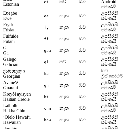
ඔව්
ඔව්
Android
et
Estonian
පමණයි
Eʋegbe
උපසිරැසි
නැත
ඔව්
ee
Ewe
පමණයි
Frysk
උපසිරැසි
නැත
ඔව්
fy
Frisian
පමණයි
Fulfulde
උපසිරැසි
නැත
ඔව්
ff
Fulani
පමණයි
Ga
උපසිරැසි
නැත
ඔව්
gaa
Ga
පමණයි
Galego
උපසිරැසි
ඔව්
ඔව්
gl
Galician
පමණයි
ඔව්
ქართული
නැත
ඔව්
ka
බ්‍රීස් කස්ටම්
Georgian
Avañe'ẽ
උපසිරැසි
නැත
ඔව්
gn
Guarani
පමණයි
Kreyòl ayisyen
උපසිරැසි
නැත
ඔව්
ht
Haitian Creole
පමණයි
Laiholh
උපසිරැසි
නැත
ඔව්
cnm
Hakha Chin
පමණයි
ʻŌlelo Hawaiʻi
උපසිරැසි
නැත
ඔව්
haw
Hawaiian
පමණයි
Ilonggo
උපසිරැසි