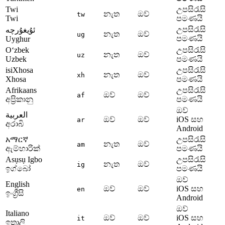
Twi
උපසිරැසි
නැත
ඔව්
tw
Twi
පමණයි
උපසිරැසි
ئۇيغۇرچە
නැත
ඔව්
ug
පමණයි
Uyghur
Oʻzbek
උපසිරැසි
නැත
ඔව්
uz
Uzbek
පමණයි
isiXhosa
උපසිරැසි
නැත
ඔව්
xh
Xhosa
පමණයි
Afrikaans
උපසිරැසි
ඔව්
ඔව්
af
අප්‍රිකානු
පමණයි
ඔව්
العربية
ඔව්
ඔව්
iOS සහ
ar
අරාබි
Android
አማርኛ
උපසිරැසි
නැත
ඔව්
am
ඇම්හාරික්
පමණයි
Asụsụ Igbo
උපසිරැසි
නැත
ඔව්
ig
ඉග්බෝ
පමණයි
ඔව්
English
ඔව්
ඔව්
iOS සහ
en
ඉංග්‍රීසි
Android
ඔව්
Italiano
ඔව්
ඔව්
iOS සහ
it
ඉතාලි