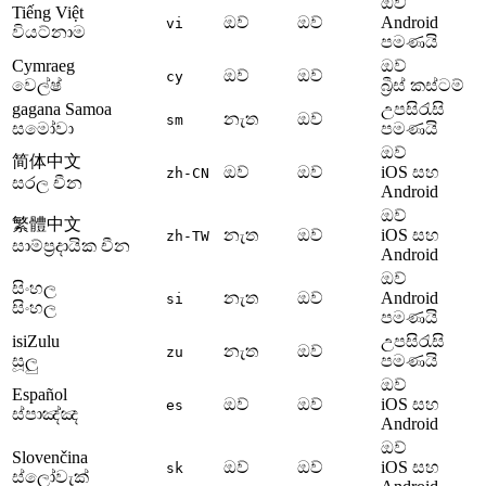
ඔව්
Tiếng Việt
ඔව්
ඔව්
Android
vi
වියට්නාම
පමණයි
Cymraeg
ඔව්
ඔව්
ඔව්
cy
වෙල්ෂ්
බ්‍රීස් කස්ටම්
gagana Samoa
උපසිරැසි
නැත
ඔව්
sm
සමෝවා
පමණයි
ඔව්
简体中文
ඔව්
ඔව්
iOS සහ
zh-CN
සරල චීන
Android
ඔව්
繁體中文
නැත
ඔව්
iOS සහ
zh-TW
සාම්ප්‍රදායික චීන
Android
ඔව්
සිංහල
නැත
ඔව්
Android
si
සිංහල
පමණයි
isiZulu
උපසිරැසි
නැත
ඔව්
zu
සූලු
පමණයි
ඔව්
Español
ඔව්
ඔව්
iOS සහ
es
ස්පාඤ්ඤ
Android
ඔව්
Slovenčina
ඔව්
ඔව්
iOS සහ
sk
ස්ලෝවැක්