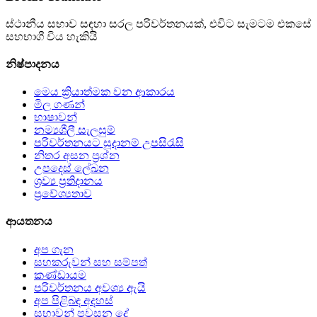
ස්ථානීය සභාව සඳහා සරල පරිවර්තනයක්, එවිට සැමටම එකසේ
සහභාගී විය හැකියි
නිෂ්පාදනය
මෙය ක්‍රියාත්මක වන ආකාරය
මිල ගණන්
භාෂාවන්
නම්‍යශීලී සැලසුම්
පරිවර්තනයට සූදානම් උපසිරැසි
නිතර අසන ප්‍රශ්න
උපදෙස් ලේඛන
ශ්‍රව්‍ය ප්‍රතිදානය
ප්‍රවේශ්‍යතාව
ආයතනය
අප ගැන
සහකරුවන් සහ සම්පත්
කණ්ඩායම
පරිවර්තනය අවශ්‍ය ඇයි
අප පිළිබඳ අදහස්
සභාවන් පවසන දේ