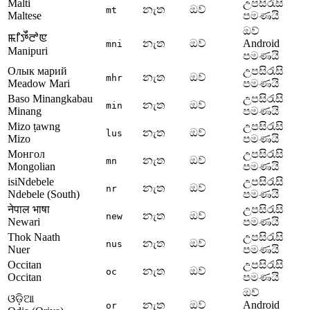
Malti
උපසිරැසි
නැත
ඔව්
mt
Maltese
පමණයි
ඔව්
ꯃꯤꯇꯩꯂꯣꯟ
නැත
ඔව්
Android
mni
Manipuri
පමණයි
Олык марий
උපසිරැසි
නැත
ඔව්
mhr
Meadow Mari
පමණයි
Baso Minangkabau
උපසිරැසි
නැත
ඔව්
min
Minang
පමණයි
Mizo ṭawng
උපසිරැසි
නැත
ඔව්
lus
Mizo
පමණයි
Монгол
උපසිරැසි
නැත
ඔව්
mn
Mongolian
පමණයි
isiNdebele
උපසිරැසි
නැත
ඔව්
nr
Ndebele (South)
පමණයි
नेपाल भाषा
උපසිරැසි
නැත
ඔව්
new
Newari
පමණයි
Thok Naath
උපසිරැසි
නැත
ඔව්
nus
Nuer
පමණයි
Occitan
උපසිරැසි
නැත
ඔව්
oc
Occitan
පමණයි
ඔව්
ଓଡ଼ିଆ
නැත
ඔව්
Android
or