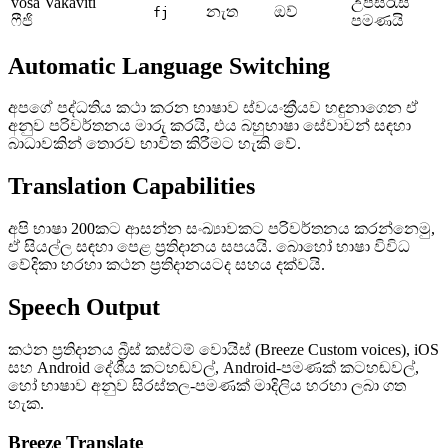
vosa Vakaviti
උපසිරැසි
නැත
ඔව්
fj
ෆීජි
පමණයි
Automatic Language Switching
අපගේ පද්ධතිය කථා කරන භාෂාව ස්වයංක්‍රීයව හඳුනාගෙන ඒ
අනුව පරිවර්තනය මාරු කරයි, එය බහුභාෂා සේවාවන් සඳහා
බාධාවකින් තොරව භාවිත කිරීමට හැකි වේ.
Translation Capabilities
අපි භාෂා 200කට ආසන්න සංඛ්‍යාවකට පරිවර්තනය කරන්නෙමු,
ඒ සියල්ල සඳහා පෙළ ප්‍රතිදානය සපයයි. බොහෝ භාෂා විවිධ
වේදිකා හරහා කථන ප්‍රතිදානයටද සහය දක්වයි.
Speech Output
කථන ප්‍රතිදානය බ්‍රීස් කස්ටම් වොයිස් (Breeze Custom voices), iOS
සහ Android දේශීය කටහඬවල්, Android-පමණක් කටහඬවල්,
හෝ භාෂාව අනුව සිරස්තල-පමණක් මාදිලිය හරහා ලබා ගත
හැක.
Breeze Translate