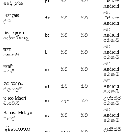
ඔව්
ඔව්
iOS සහ
pl
පෝලන්ත
Android
ඔව්
Français
ඔව්
ඔව්
iOS සහ
fr
ප්‍රංශ
Android
ඔව්
Български
ඔව්
ඔව්
Android
bg
බල්ගේරියානු
පමණයි
ඔව්
বাংলা
ඔව්
ඔව්
Android
bn
බෙංගාලි
පමණයි
ඔව්
मराठी
ඔව්
ඔව්
Android
mr
මරාඨි
පමණයි
ඔව්
മലയാളം
ඔව්
ඔව්
Android
ml
මලයාලම්
පමණයි
te reo Māori
උපසිරැසි
නැත
ඔව්
mi
මාවොරි
පමණයි
ඔව්
Bahasa Melayu
ඔව්
ඔව්
Android
ms
මැලේ
පමණයි
မြန်မာဘာသာ
උපසිරැසි
නැත
ඔව්