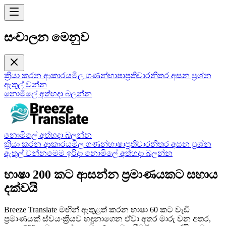
සංචාලන මෙනුව
ක්‍රියා කරන ආකාරය
මිල ගණන්
භාෂා
ප්‍රතිචාර
නිතර අසන ප්‍රශ්න
ඇතුල් වන්න
නොමිලේ අත්හදා බලන්න
නොමිලේ අත්හදා බලන්න
ක්‍රියා කරන ආකාරය
මිල ගණන්
භාෂා
ප්‍රතිචාර
නිතර අසන ප්‍රශ්න
ඇතුල් වන්න
මෙම ඉරිදා නොමිලේ අත්හදා බලන්න
භාෂා 200 කට ආසන්න ප්‍රමාණයකට සහාය
දක්වයි
Breeze Translate මඟින් ඇතුළත් කරන භාෂා 60 කට වැඩි
ප්‍රමාණයක් ස්වයංක්‍රීයව හඳුනාගෙන ඒවා අතර මාරු වන අතර,