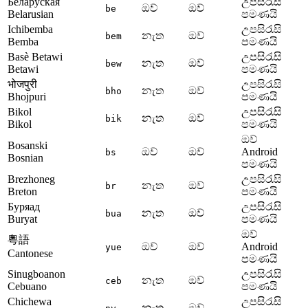
Беларуская
උපසිරැසි
ඔව්
ඔව්
be
Belarusian
පමණයි
Ichibemba
උපසිරැසි
නැත
ඔව්
bem
Bemba
පමණයි
Basè Betawi
උපසිරැසි
නැත
ඔව්
bew
Betawi
පමණයි
भोजपुरी
උපසිරැසි
නැත
ඔව්
bho
Bhojpuri
පමණයි
Bikol
උපසිරැසි
නැත
ඔව්
bik
Bikol
පමණයි
ඔව්
Bosanski
ඔව්
ඔව්
Android
bs
Bosnian
පමණයි
Brezhoneg
උපසිරැසි
නැත
ඔව්
br
Breton
පමණයි
Буряад
උපසිරැසි
නැත
ඔව්
bua
Buryat
පමණයි
ඔව්
粵語
ඔව්
ඔව්
Android
yue
Cantonese
පමණයි
Sinugboanon
උපසිරැසි
නැත
ඔව්
ceb
Cebuano
පමණයි
Chichewa
උපසිරැසි
නැත
ඔව්