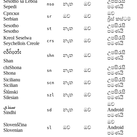
Sesotho sa Leboa
උපසිරැසි
නැත
ඔව්
nso
Sepedi
පමණයි
Српски
ඔව්
ඔව්
ඔව්
sr
Serbian
බ්‍රීස් කස්ටම්
Sesotho
උපසිරැසි
නැත
ඔව්
st
Sesotho
පමණයි
Kreol Seselwa
උපසිරැසි
නැත
ඔව්
crs
Seychellois Creole
පමණයි
လိၵ်ႈတႆး
උපසිරැසි
නැත
ඔව්
shn
පමණයි
Shan
chiShona
උපසිරැසි
නැත
ඔව්
sn
Shona
පමණයි
Sicilianu
උපසිරැසි
නැත
ඔව්
scn
Sicilian
පමණයි
Ślůnski
උපසිරැසි
නැත
ඔව්
szl
Silesian
පමණයි
ඔව්
سنڌي
නැත
ඔව්
Android
sd
Sindhi
පමණයි
ඔව්
Slovenščina
ඔව්
ඔව්
Android
sl
Slovenian
පමණයි