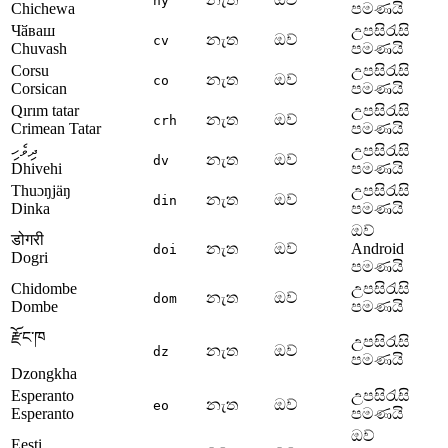
ny
Chichewa
පමණයි
Чӑваш
උපසිරැසි
නැත
ඔව්
cv
Chuvash
පමණයි
Corsu
උපසිරැසි
නැත
ඔව්
co
Corsican
පමණයි
Qırım tatar
උපසිරැසි
නැත
ඔව්
crh
Crimean Tatar
පමණයි
ދިވެހި
උපසිරැසි
නැත
ඔව්
dv
Dhivehi
පමණයි
Thuɔŋjäŋ
උපසිරැසි
නැත
ඔව්
din
Dinka
පමණයි
ඔව්
डोगरी
නැත
ඔව්
Android
doi
Dogri
පමණයි
Chidombe
උපසිරැසි
නැත
ඔව්
dom
Dombe
පමණයි
རྫོང་ཁ
උපසිරැසි
නැත
ඔව්
dz
පමණයි
Dzongkha
Esperanto
උපසිරැසි
නැත
ඔව්
eo
Esperanto
පමණයි
ඔව්
Eesti