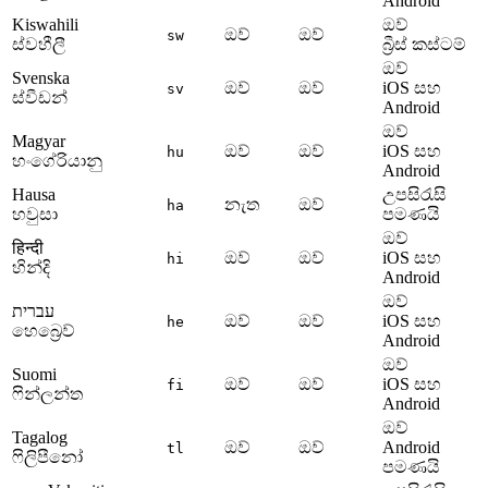
Android
Kiswahili
ඔව්
ඔව්
ඔව්
sw
ස්වහීලී
බ්‍රීස් කස්ටම්
ඔව්
Svenska
ඔව්
ඔව්
iOS සහ
sv
ස්වීඩන්
Android
ඔව්
Magyar
ඔව්
ඔව්
iOS සහ
hu
හංගේරියානු
Android
Hausa
උපසිරැසි
නැත
ඔව්
ha
හවුසා
පමණයි
ඔව්
हिन्दी
ඔව්
ඔව්
iOS සහ
hi
හින්දි
Android
ඔව්
עברית
ඔව්
ඔව්
iOS සහ
he
හෙබ්‍රෙව්
Android
ඔව්
Suomi
ඔව්
ඔව්
iOS සහ
fi
ෆින්ලන්ත
Android
ඔව්
Tagalog
ඔව්
ඔව්
Android
tl
ෆිලිපීනෝ
පමණයි