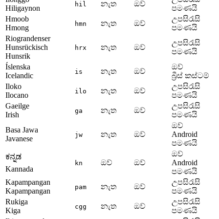
නැත
ඔව්
hil
Hiligaynon
පමණයි
Hmoob
උපසිරැසි
නැත
ඔව්
hmn
Hmong
පමණයි
Riograndenser
උපසිරැසි
Hunsrückisch
නැත
ඔව්
hrx
පමණයි
Hunsrik
Íslenska
ඔව්
නැත
ඔව්
is
Icelandic
බ්‍රීස් කස්ටම්
Iloko
උපසිරැසි
නැත
ඔව්
ilo
Ilocano
පමණයි
Gaeilge
උපසිරැසි
නැත
ඔව්
ga
Irish
පමණයි
ඔව්
Basa Jawa
නැත
ඔව්
Android
jw
Javanese
පමණයි
ඔව්
ಕನ್ನಡ
ඔව්
ඔව්
Android
kn
Kannada
පමණයි
Kapampangan
උපසිරැසි
නැත
ඔව්
pam
Kapampangan
පමණයි
Rukiga
උපසිරැසි
නැත
ඔව්
cgg
Kiga
පමණයි