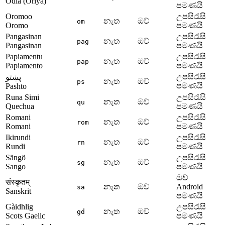
Odia (Oriya)
පමණයි
Oromoo
උපසිරැසි
නැත
ඔව්
om
Oromo
පමණයි
Pangasinan
උපසිරැසි
නැත
ඔව්
pag
Pangasinan
පමණයි
Papiamentu
උපසිරැසි
නැත
ඔව්
pap
Papiamento
පමණයි
උපසිරැසි
پښتو
නැත
ඔව්
ps
පමණයි
Pashto
Runa Simi
උපසිරැසි
නැත
ඔව්
qu
Quechua
පමණයි
Romani
උපසිරැසි
නැත
ඔව්
rom
Romani
පමණයි
Ikirundi
උපසිරැසි
නැත
ඔව්
rn
Rundi
පමණයි
Sängö
උපසිරැසි
නැත
ඔව්
sg
Sango
පමණයි
ඔව්
संस्कृतम्
නැත
ඔව්
Android
sa
Sanskrit
පමණයි
Gàidhlig
උපසිරැසි
නැත
ඔව්
gd
Scots Gaelic
පමණයි