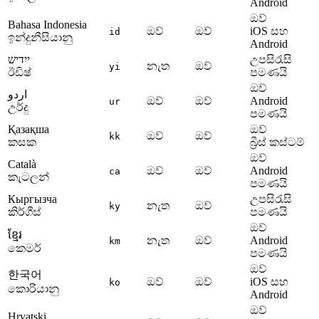
Android
ඔව්
Bahasa Indonesia
ඔව්
ඔව්
iOS සහ
id
ඉන්දුනීසියානු
Android
ייִדיש
උපසිරැසි
නැත
ඔව්
yi
ඊඩිෂ්
පමණයි
ඔව්
اردو
ඔව්
ඔව්
Android
ur
උර්දු
පමණයි
Қазақша
ඔව්
ඔව්
ඔව්
kk
කසක
බ්‍රීස් කස්ටම්
ඔව්
Català
ඔව්
ඔව්
Android
ca
කැටලන්
පමණයි
Кыргызча
උපසිරැසි
නැත
ඔව්
ky
කිර්ගීස්
පමණයි
ඔව්
ខ្មែរ
නැත
ඔව්
Android
km
කෙමර්
පමණයි
ඔව්
한국어
ඔව්
ඔව්
iOS සහ
ko
කොරියානු
Android
ඔව්
Hrvatski