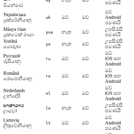
my
පමණයි
මියන්මාර
ඔව්
Українська
ඔව්
ඔව්
Android
uk
යුක්රේනියානු
පමණයි
Màaya t'àan
උපසිරැසි
නැත
ඔව්
yua
යූකටෙක් මායා
පමණයි
Yorùbá
උපසිරැසි
නැත
ඔව්
yo
යොරුබා
පමණයි
ඔව්
Русский
ඔව්
ඔව්
iOS සහ
ru
රුසියානු
Android
ඔව්
Română
ඔව්
ඔව්
iOS සහ
ro
රොමේනියානු
Android
ඔව්
Nederlands
ඔව්
ඔව්
iOS සහ
nl
ලන්දේසි
Android
උපසිරැසි
ພາສາລາວ
නැත
ඔව්
lo
පමණයි
ලාවෝ
ඔව්
Lietuvių
ඔව්
ඔව්
Android
lt
ලිතුවේනියානු
පමණයි