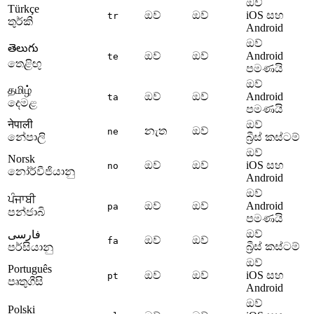
ඔව්
Türkçe
ඔව්
ඔව්
iOS සහ
tr
තුර්කි
Android
ඔව්
తెలుగు
ඔව්
ඔව්
Android
te
තෙළිඟු
පමණයි
ඔව්
தமிழ்
ඔව්
ඔව්
Android
ta
දෙමළ
පමණයි
नेपाली
ඔව්
නැත
ඔව්
ne
නේපාලි
බ්‍රීස් කස්ටම්
ඔව්
Norsk
ඔව්
ඔව්
iOS සහ
no
නෝර්වීජියානු
Android
ඔව්
ਪੰਜਾਬੀ
ඔව්
ඔව්
Android
pa
පන්ජාබි
පමණයි
ඔව්
فارسی
ඔව්
ඔව්
fa
බ්‍රීස් කස්ටම්
පර්සියානු
ඔව්
Português
ඔව්
ඔව්
iOS සහ
pt
පෘතුගීසි
Android
ඔව්
Polski