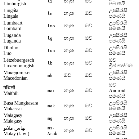
නැත
ඔව්
li
Limburgish
පමණයි
Lingála
උපසිරැසි
නැත
ඔව්
ln
Lingala
පමණයි
Lumbaart
උපසිරැසි
නැත
ඔව්
lmo
Lombard
පමණයි
Luganda
උපසිරැසි
නැත
ඔව්
lg
Luganda
පමණයි
Dholuo
උපසිරැසි
නැත
ඔව්
luo
Luo
පමණයි
Lëtzebuergesch
ඔව්
නැත
ඔව්
lb
Luxembourgish
බ්‍රීස් කස්ටම්
Македонски
උපසිරැසි
ඔව්
ඔව්
mk
Macedonian
පමණයි
ඔව්
मैथिली
නැත
ඔව්
Android
mai
Maithili
පමණයි
Basa Mangkasara
උපසිරැසි
නැත
ඔව්
mak
Makassar
පමණයි
Malagasy
උපසිරැසි
නැත
ඔව්
mg
Malagasy
පමණයි
උපසිරැසි
بهاس ملايو
ms-
නැත
ඔව්
පමණයි
Malay (Jawi)
Arab