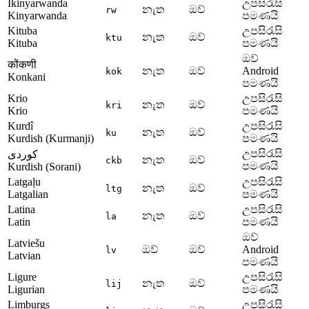
Ikinyarwanda
උපසිරැසි
නැත
ඔව්
rw
Kinyarwanda
පමණයි
Kituba
උපසිරැසි
නැත
ඔව්
ktu
Kituba
පමණයි
ඔව්
कोंकणी
නැත
ඔව්
Android
kok
Konkani
පමණයි
Krio
උපසිරැසි
නැත
ඔව්
kri
Krio
පමණයි
Kurdî
උපසිරැසි
නැත
ඔව්
ku
Kurdish (Kurmanji)
පමණයි
උපසිරැසි
کوردی
නැත
ඔව්
ckb
පමණයි
Kurdish (Sorani)
Latgaļu
උපසිරැසි
නැත
ඔව්
ltg
Latgalian
පමණයි
Latina
උපසිරැසි
නැත
ඔව්
la
Latin
පමණයි
ඔව්
Latviešu
ඔව්
ඔව්
Android
lv
Latvian
පමණයි
Ligure
උපසිරැසි
නැත
ඔව්
lij
Ligurian
පමණයි
Limburgs
උපසිරැසි