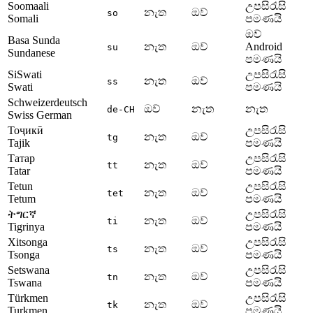
Soomaali
උපසිරැසි
නැත
ඔව්
so
Somali
පමණයි
ඔව්
Basa Sunda
නැත
ඔව්
Android
su
Sundanese
පමණයි
SiSwati
උපසිරැසි
නැත
ඔව්
ss
Swati
පමණයි
Schweizerdeutsch
ඔව්
නැත
නැත
de-CH
Swiss German
Тоҷикӣ
උපසිරැසි
නැත
ඔව්
tg
Tajik
පමණයි
Татар
උපසිරැසි
නැත
ඔව්
tt
Tatar
පමණයි
Tetun
උපසිරැසි
නැත
ඔව්
tet
Tetum
පමණයි
ትግርኛ
උපසිරැසි
නැත
ඔව්
ti
Tigrinya
පමණයි
Xitsonga
උපසිරැසි
නැත
ඔව්
ts
Tsonga
පමණයි
Setswana
උපසිරැසි
නැත
ඔව්
tn
Tswana
පමණයි
Türkmen
උපසිරැසි
නැත
ඔව්
tk
Turkmen
පමණයි