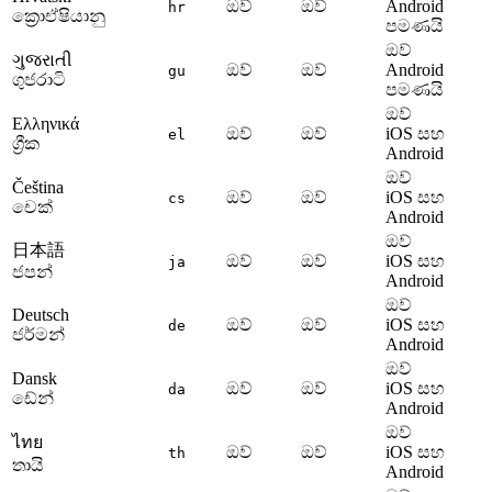
ඔව්
ඔව්
Android
hr
ක්‍රොඒෂියානු
පමණයි
ඔව්
ગુજરાતી
ඔව්
ඔව්
Android
gu
ගුජරාටි
පමණයි
ඔව්
Ελληνικά
ඔව්
ඔව්
iOS සහ
el
ග්‍රීක
Android
ඔව්
Čeština
ඔව්
ඔව්
iOS සහ
cs
චෙක්
Android
ඔව්
日本語
ඔව්
ඔව්
iOS සහ
ja
ජපන්
Android
ඔව්
Deutsch
ඔව්
ඔව්
iOS සහ
de
ජර්මන්
Android
ඔව්
Dansk
ඔව්
ඔව්
iOS සහ
da
ඩේන්
Android
ඔව්
ไทย
ඔව්
ඔව්
iOS සහ
th
තායි
Android