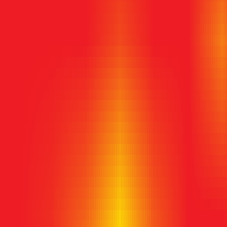
致教会领袖
致会众
致音响团队
教会实时翻译
只需点击两次