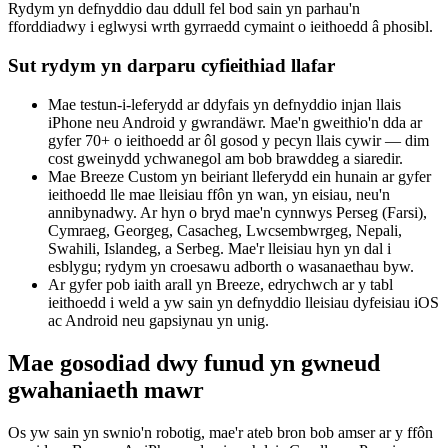
Rydym yn defnyddio dau ddull fel bod sain yn parhau'n
fforddiadwy i eglwysi wrth gyrraedd cymaint o ieithoedd â phosibl.
Sut rydym yn darparu cyfieithiad llafar
Mae testun-i-leferydd ar ddyfais yn defnyddio injan llais
iPhone neu Android y gwrandäwr. Mae'n gweithio'n dda ar
gyfer 70+ o ieithoedd ar ôl gosod y pecyn llais cywir — dim
cost gweinydd ychwanegol am bob brawddeg a siaredir.
Mae Breeze Custom yn beiriant lleferydd ein hunain ar gyfer
ieithoedd lle mae lleisiau ffôn yn wan, yn eisiau, neu'n
annibynadwy. Ar hyn o bryd mae'n cynnwys Perseg (Farsi),
Cymraeg, Georgeg, Casacheg, Lwcsembwrgeg, Nepali,
Swahili, Islandeg, a Serbeg. Mae'r lleisiau hyn yn dal i
esblygu; rydym yn croesawu adborth o wasanaethau byw.
Ar gyfer pob iaith arall yn Breeze, edrychwch ar y tabl
ieithoedd i weld a yw sain yn defnyddio lleisiau dyfeisiau iOS
ac Android neu gapsiynau yn unig.
Mae gosodiad dwy funud yn gwneud
gwahaniaeth mawr
Os yw sain yn swnio'n robotig, mae'r ateb bron bob amser ar y ffôn