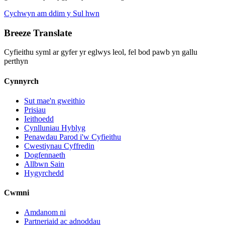
Cychwyn am ddim y Sul hwn
Breeze Translate
Cyfieithu syml ar gyfer yr eglwys leol, fel bod pawb yn gallu
perthyn
Cynnyrch
Sut mae'n gweithio
Prisiau
Ieithoedd
Cynlluniau Hyblyg
Penawdau Parod i'w Cyfieithu
Cwestiynau Cyffredin
Dogfennaeth
Allbwn Sain
Hygyrchedd
Cwmni
Amdanom ni
Partneriaid ac adnoddau