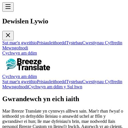
Dewislen Lywio
Sut mae'n gweithio
Prisiau
Ieithoedd
Tystebau
Cwestiynau Cyffredin
Mewngofnodi
Cychwyn am ddim
Cychwyn am ddim
Sut mae'n gweithio
Prisiau
Ieithoedd
Tystebau
Cwestiynau Cyffredin
Mewngofnodi
Cychwyn am ddim y Sul hwn
Gwrandewch yn eich iaith
Mae Breeze Translate yn cynnwys allbwn sain. Mae'r rhan fwyaf o
ieithoedd yn defnyddio lleisiau o ansawdd uchel ar ffôn y
gwrandäwr ei hun; lle mae dyfeisiau'n brin, mae nodwedd llais
personol Breeze Custom yn llenwi'r bwlch. Agorwch yr ap cleient,