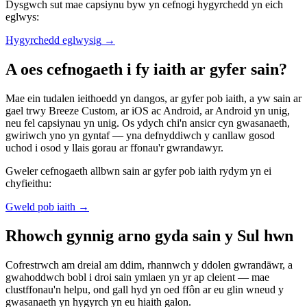
Dysgwch sut mae capsiynu byw yn cefnogi hygyrchedd yn eich
eglwys:
Hygyrchedd eglwysig
→
A oes cefnogaeth i fy iaith ar gyfer sain?
Mae ein tudalen ieithoedd yn dangos, ar gyfer pob iaith, a yw sain ar
gael trwy Breeze Custom, ar iOS ac Android, ar Android yn unig,
neu fel capsiynau yn unig. Os ydych chi'n ansicr cyn gwasanaeth,
gwiriwch yno yn gyntaf — yna defnyddiwch y canllaw gosod
uchod i osod y llais gorau ar ffonau'r gwrandawyr.
Gweler cefnogaeth allbwn sain ar gyfer pob iaith rydym yn ei
chyfieithu:
Gweld pob iaith
→
Rhowch gynnig arno gyda sain y Sul hwn
Cofrestrwch am dreial am ddim, rhannwch y ddolen gwrandäwr, a
gwahoddwch bobl i droi sain ymlaen yn yr ap cleient — mae
clustffonau'n helpu, ond gall hyd yn oed ffôn ar eu glin wneud y
gwasanaeth yn hygyrch yn eu hiaith galon.