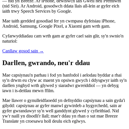
— nid yn Breeze. Ar iPhone, dewiswch lais Gwell neu Premiwm
(nid Siri). Ar Android, gosodwch ddata llais all-lein ar gyfer eich
iaith trwy Speech Services by Google.
Mae taith gerdded gosodiad fer yn cwmpasu dyfeisiau iPhone,
Android, Samsung, Google Pixel, a Xiaomi gam wrth gam.
Cyfarwyddiadau cam wrth gam ar gyfer cael sain glir, sy'n swnio'n
naturiol:
Canllaw gosod sain
→
Darllen, gwrando, neu'r ddau
Mae capsiynau'n parhau i fod yn hanfodol i aelodau byddar a rhai
sy'n drwm eu clyw ac maent yn opsiwn gwych i ddysgwyr iaith sy'n
darllen ynghyd wrth glywed y siaradwr gwreiddiol — yn debyg
iawn i is-deitlau mewn ffilm.
Mae llawer o gynulleidfaoedd yn defnyddio capsiynau a sain gyda'i
gilydd: capsiynau ar gyfer manwl gywirdeb a hygyrchedd, sain ar
gyfer gwrandawyr sy'n well ganddynt glywed y cyfieithiad. Nid
yw'r naill yn disodli'r llall; mae'r ddau yn rhan o sut mae Breeze
Translate yn croesawu holl deulu eich eglwys.