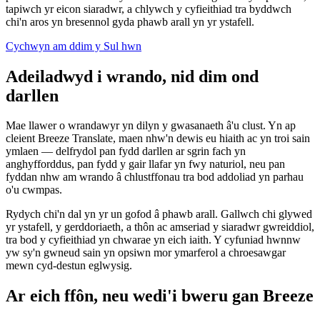
tapiwch yr eicon siaradwr, a chlywch y cyfieithiad tra byddwch
chi'n aros yn bresennol gyda phawb arall yn yr ystafell.
Cychwyn am ddim y Sul hwn
Adeiladwyd i wrando, nid dim ond
darllen
Mae llawer o wrandawyr yn dilyn y gwasanaeth â'u clust. Yn ap
cleient Breeze Translate, maen nhw'n dewis eu hiaith ac yn troi sain
ymlaen — delfrydol pan fydd darllen ar sgrin fach yn
anghyfforddus, pan fydd y gair llafar yn fwy naturiol, neu pan
fyddan nhw am wrando â chlustffonau tra bod addoliad yn parhau
o'u cwmpas.
Rydych chi'n dal yn yr un gofod â phawb arall. Gallwch chi glywed
yr ystafell, y gerddoriaeth, a thôn ac amseriad y siaradwr gwreiddiol,
tra bod y cyfieithiad yn chwarae yn eich iaith. Y cyfuniad hwnnw
yw sy'n gwneud sain yn opsiwn mor ymarferol a chroesawgar
mewn cyd-destun eglwysig.
Ar eich ffôn, neu wedi'i bweru gan Breeze