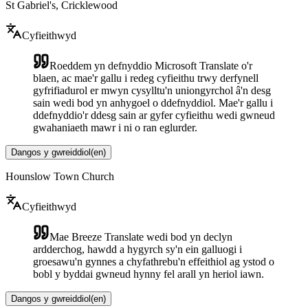
St Gabriel's, Cricklewood
Cyfieithwyd
Roeddem yn defnyddio Microsoft Translate o'r
blaen, ac mae'r gallu i redeg cyfieithu trwy derfynell
gyfrifiadurol er mwyn cysylltu'n uniongyrchol â'n desg
sain wedi bod yn anhygoel o ddefnyddiol. Mae'r gallu i
ddefnyddio'r ddesg sain ar gyfer cyfieithu wedi gwneud
gwahaniaeth mawr i ni o ran eglurder.
Dangos y gwreiddiol
(
en
)
Hounslow Town Church
Cyfieithwyd
Mae Breeze Translate wedi bod yn declyn
ardderchog, hawdd a hygyrch sy'n ein galluogi i
groesawu'n gynnes a chyfathrebu'n effeithiol ag ystod o
bobl y byddai gwneud hynny fel arall yn heriol iawn.
Dangos y gwreiddiol
(
en
)