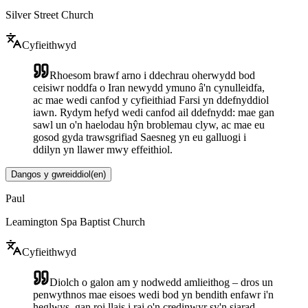
Silver Street Church
Cyfieithwyd
Rhoesom brawf arno i ddechrau oherwydd bod
ceisiwr noddfa o Iran newydd ymuno â'n cynulleidfa,
ac mae wedi canfod y cyfieithiad Farsi yn ddefnyddiol
iawn. Rydym hefyd wedi canfod ail ddefnydd: mae gan
sawl un o'n haelodau hŷn broblemau clyw, ac mae eu
gosod gyda trawsgrifiad Saesneg yn eu galluogi i
ddilyn yn llawer mwy effeithiol.
Dangos y gwreiddiol
(
en
)
Paul
Leamington Spa Baptist Church
Cyfieithwyd
Diolch o galon am y nodwedd amlieithog – dros un
penwythnos mae eisoes wedi bod yn bendith enfawr i'n
heglwys, gan roi llais i rai o'n credinwyr sy'n siarad