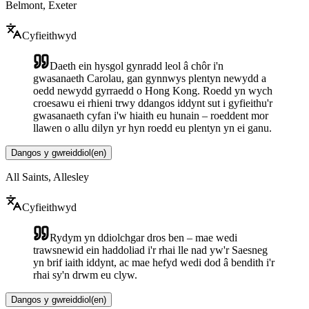
Belmont, Exeter
Cyfieithwyd
Daeth ein hysgol gynradd leol â chôr i'n
gwasanaeth Carolau, gan gynnwys plentyn newydd a
oedd newydd gyrraedd o Hong Kong. Roedd yn wych
croesawu ei rhieni trwy ddangos iddynt sut i gyfieithu'r
gwasanaeth cyfan i'w hiaith eu hunain – roeddent mor
llawen o allu dilyn yr hyn roedd eu plentyn yn ei ganu.
Dangos y gwreiddiol
(
en
)
All Saints, Allesley
Cyfieithwyd
Rydym yn ddiolchgar dros ben – mae wedi
trawsnewid ein haddoliad i'r rhai lle nad yw'r Saesneg
yn brif iaith iddynt, ac mae hefyd wedi dod â bendith i'r
rhai sy'n drwm eu clyw.
Dangos y gwreiddiol
(
en
)