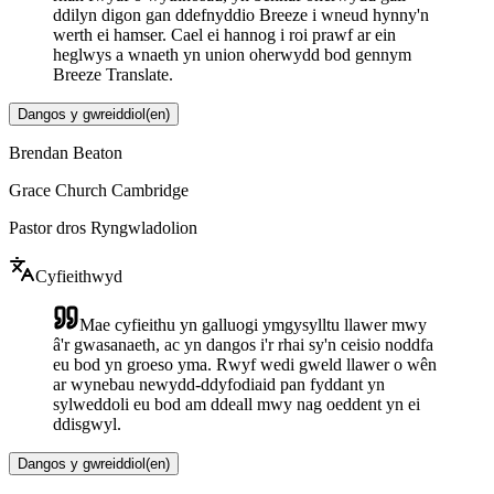
ddilyn digon gan ddefnyddio Breeze i wneud hynny'n
werth ei hamser. Cael ei hannog i roi prawf ar ein
heglwys a wnaeth yn union oherwydd bod gennym
Breeze Translate.
Dangos y gwreiddiol
(
en
)
Brendan Beaton
Grace Church Cambridge
Pastor dros Ryngwladolion
Cyfieithwyd
Mae cyfieithu yn galluogi ymgysylltu llawer mwy
â'r gwasanaeth, ac yn dangos i'r rhai sy'n ceisio noddfa
eu bod yn groeso yma. Rwyf wedi gweld llawer o wên
ar wynebau newydd-ddyfodiaid pan fyddant yn
sylweddoli eu bod am ddeall mwy nag oeddent yn ei
ddisgwyl.
Dangos y gwreiddiol
(
en
)