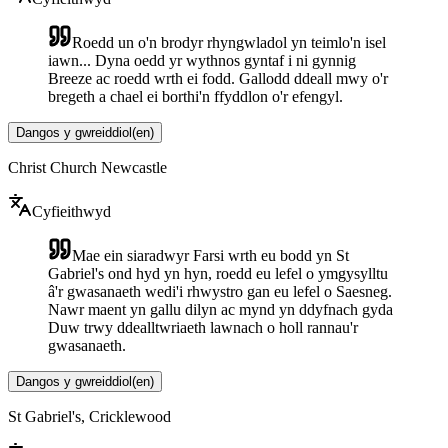
Roedd un o'n brodyr rhyngwladol yn teimlo'n isel
iawn... Dyna oedd yr wythnos gyntaf i ni gynnig
Breeze ac roedd wrth ei fodd. Gallodd ddeall mwy o'r
bregeth a chael ei borthi'n ffyddlon o'r efengyl.
Dangos y gwreiddiol
(
en
)
Christ Church Newcastle
Cyfieithwyd
Mae ein siaradwyr Farsi wrth eu bodd yn St
Gabriel's ond hyd yn hyn, roedd eu lefel o ymgysylltu
â'r gwasanaeth wedi'i rhwystro gan eu lefel o Saesneg.
Nawr maent yn gallu dilyn ac mynd yn ddyfnach gyda
Duw trwy ddealltwriaeth lawnach o holl rannau'r
gwasanaeth.
Dangos y gwreiddiol
(
en
)
St Gabriel's, Cricklewood