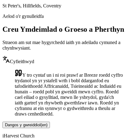
St Peter's, Hillfields, Coventry
Aelod o'r gynulleidfa
Creu Ymdeimlad o Groeso a Pherthyn
Straeon am sut mae hygyrchedd iaith yn adeiladu cymuned a
chynhwysiant.
Cyfieithwyd
Y tro cyntaf un i ni roi prawf ar Breeze roedd cyffro
trydanol yn yr ystafell wrth i bobl ddarganfod eu
tafodieithoedd Affricanaidd, Tsieineaidd ac Indiaidd eu
hunain – roedd pobl yn gweiddi mewn cyffro. Roedd
cael eiliad o gysylltiad, mewn lle ysbrydol, gyda'ch
iaith gartref yn rhywbeth gwerthfawr iawn. Roedd yn
cyfrannu at ein synnwyr o gydweithredu a theulu ar
draws cenhedloedd.
Dangos y gwreiddiol
(
en
)
iHarvest Church