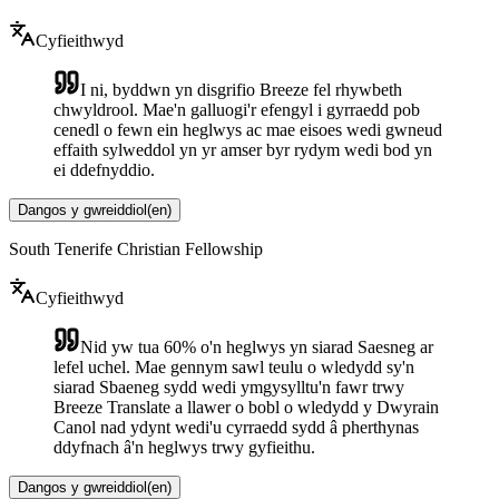
Cyfieithwyd
I ni, byddwn yn disgrifio Breeze fel rhywbeth
chwyldrool. Mae'n galluogi'r efengyl i gyrraedd pob
cenedl o fewn ein heglwys ac mae eisoes wedi gwneud
effaith sylweddol yn yr amser byr rydym wedi bod yn
ei ddefnyddio.
Dangos y gwreiddiol
(
en
)
South Tenerife Christian Fellowship
Cyfieithwyd
Nid yw tua 60% o'n heglwys yn siarad Saesneg ar
lefel uchel. Mae gennym sawl teulu o wledydd sy'n
siarad Sbaeneg sydd wedi ymgysylltu'n fawr trwy
Breeze Translate a llawer o bobl o wledydd y Dwyrain
Canol nad ydynt wedi'u cyrraedd sydd â pherthynas
ddyfnach â'n heglwys trwy gyfieithu.
Dangos y gwreiddiol
(
en
)