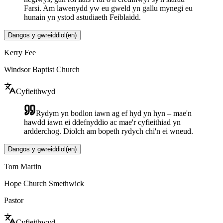
Farsi. Am lawenydd yw eu gweld yn gallu mynegi eu
hunain yn ystod astudiaeth Feiblaidd.
Dangos y gwreiddiol
(
en
)
Kerry Fee
Windsor Baptist Church
Cyfieithwyd
Rydym yn bodlon iawn ag ef hyd yn hyn – mae'n
hawdd iawn ei ddefnyddio ac mae'r cyfieithiad yn
ardderchog. Diolch am bopeth rydych chi'n ei wneud.
Dangos y gwreiddiol
(
en
)
Tom Martin
Hope Church Smethwick
Pastor
Cyfieithwyd