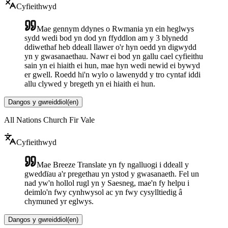
Cyfieithwyd
Mae gennym ddynes o Rwmania yn ein heglwys
sydd wedi bod yn dod yn ffyddlon am y 3 blynedd
ddiwethaf heb ddeall llawer o'r hyn oedd yn digwydd
yn y gwasanaethau. Nawr ei bod yn gallu cael cyfieithu
sain yn ei hiaith ei hun, mae hyn wedi newid ei bywyd
er gwell. Roedd hi'n wylo o lawenydd y tro cyntaf iddi
allu clywed y bregeth yn ei hiaith ei hun.
Dangos y gwreiddiol
(
en
)
All Nations Church Fir Vale
Cyfieithwyd
Mae Breeze Translate yn fy ngalluogi i ddeall y
gweddïau a'r pregethau yn ystod y gwasanaeth. Fel un
nad yw'n hollol rugl yn y Saesneg, mae'n fy helpu i
deimlo'n fwy cynhwysol ac yn fwy cysylltiedig â
chymuned yr eglwys.
Dangos y gwreiddiol
(
en
)