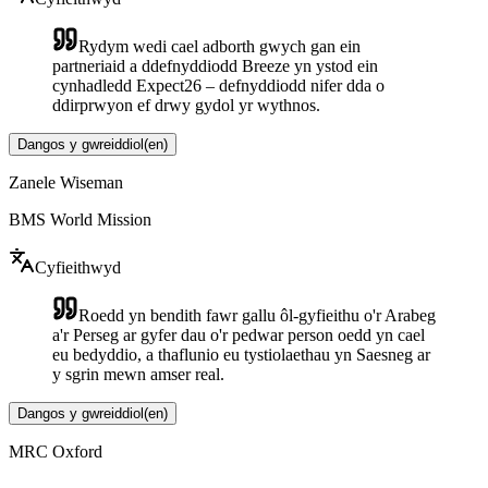
Rydym wedi cael adborth gwych gan ein
partneriaid a ddefnyddiodd Breeze yn ystod ein
cynhadledd Expect26 – defnyddiodd nifer dda o
ddirprwyon ef drwy gydol yr wythnos.
Dangos y gwreiddiol
(
en
)
Zanele Wiseman
BMS World Mission
Cyfieithwyd
Roedd yn bendith fawr gallu ôl-gyfieithu o'r Arabeg
a'r Perseg ar gyfer dau o'r pedwar person oedd yn cael
eu bedyddio, a thaflunio eu tystiolaethau yn Saesneg ar
y sgrin mewn amser real.
Dangos y gwreiddiol
(
en
)
MRC Oxford