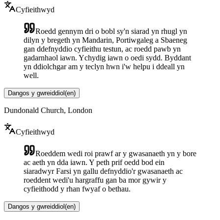
Cyfieithwyd
Roedd gennym dri o bobl sy'n siarad yn rhugl yn
dilyn y bregeth yn Mandarin, Portiwgaleg a Sbaeneg
gan ddefnyddio cyfieithu testun, ac roedd pawb yn
gadarnhaol iawn. Ychydig iawn o oedi sydd. Byddant
yn ddiolchgar am y teclyn hwn i'w helpu i ddeall yn
well.
Dangos y gwreiddiol
(
en
)
Dundonald Church, London
Cyfieithwyd
Roeddem wedi roi prawf ar y gwasanaeth yn y bore
ac aeth yn dda iawn. Y peth prif oedd bod ein
siaradwyr Farsi yn gallu defnyddio'r gwasanaeth ac
roeddent wedi'u hargraffu gan ba mor gywir y
cyfieithodd y rhan fwyaf o bethau.
Dangos y gwreiddiol
(
en
)