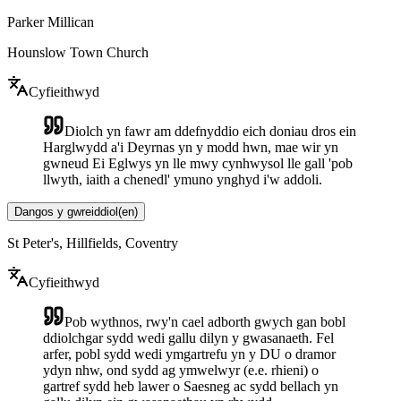
Parker Millican
Hounslow Town Church
Cyfieithwyd
Diolch yn fawr am ddefnyddio eich doniau dros ein
Harglwydd a'i Deyrnas yn y modd hwn, mae wir yn
gwneud Ei Eglwys yn lle mwy cynhwysol lle gall 'pob
llwyth, iaith a chenedl' ymuno ynghyd i'w addoli.
Dangos y gwreiddiol
(
en
)
St Peter's, Hillfields, Coventry
Cyfieithwyd
Pob wythnos, rwy'n cael adborth gwych gan bobl
ddiolchgar sydd wedi gallu dilyn y gwasanaeth. Fel
arfer, pobl sydd wedi ymgartrefu yn y DU o dramor
ydyn nhw, ond sydd ag ymwelwyr (e.e. rhieni) o
gartref sydd heb lawer o Saesneg ac sydd bellach yn