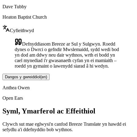
Dave Tubby
Heaton Baptist Church
Cyfieithwyd
Defnyddiasom Breeze ar Sul y Sulgwyn. Roedd
dynes o Dwrci o gefndir Mwslemaidd, sydd wedi bod
yn dod am ddwy neu dair wythnos, wrth ei bodd yn
cael mynediad i'r gwasanaeth cyfan yn ei mamiaith –
roedd yn gymaint o lawenydd siarad â hi wedyn.
Dangos y gwreiddiol
(
en
)
Anthea Owen
Open Ears
Syml, Ymarferol ac Effeithiol
Clywch sut mae eglwysi'n canfod Breeze Translate yn hawdd ei
sefydlu a'i ddefnyddio bob wythnos.