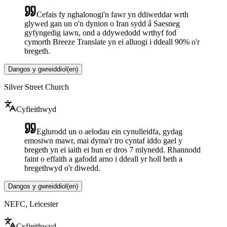
Cefais fy nghalonogi'n fawr yn ddiweddar wrth
glywed gan un o'n dynion o Iran sydd â Saesneg
gyfyngedig iawn, ond a ddywedodd wrthyf fod
cymorth Breeze Translate yn ei alluogi i ddeall 90% o'r
bregeth.
Dangos y gwreiddiol
(
en
)
Silver Street Church
Cyfieithwyd
Eglurodd un o aelodau ein cynulleidfa, gydag
emosiwn mawr, mai dyma'r tro cyntaf iddo gael y
bregeth yn ei iaith ei hun er dros 7 mlynedd. Rhannodd
faint o effaith a gafodd arno i ddeall yr holl beth a
bregethwyd o'r diwedd.
Dangos y gwreiddiol
(
en
)
NEFC, Leicester
Cyfieithwyd