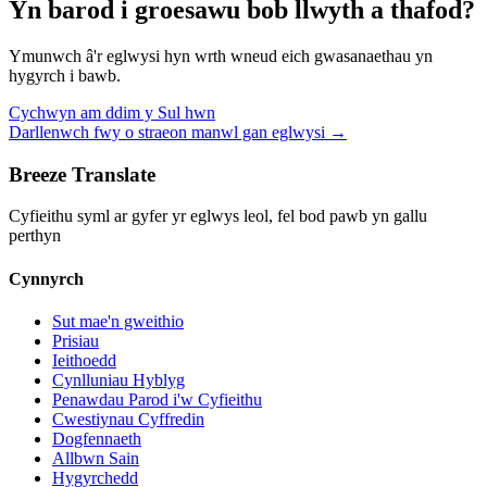
Yn barod i groesawu bob llwyth a thafod?
Ymunwch â'r eglwysi hyn wrth wneud eich gwasanaethau yn
hygyrch i bawb.
Cychwyn am ddim y Sul hwn
Darllenwch fwy o straeon manwl gan eglwysi
→
Breeze Translate
Cyfieithu syml ar gyfer yr eglwys leol, fel bod pawb yn gallu
perthyn
Cynnyrch
Sut mae'n gweithio
Prisiau
Ieithoedd
Cynlluniau Hyblyg
Penawdau Parod i'w Cyfieithu
Cwestiynau Cyffredin
Dogfennaeth
Allbwn Sain
Hygyrchedd