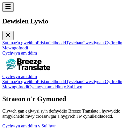
Dewislen Lywio
Sut mae'n gweithio
Prisiau
Ieithoedd
Tystebau
Cwestiynau Cyffredin
Mewngofnodi
Cychwyn am ddim
Cychwyn am ddim
Sut mae'n gweithio
Prisiau
Ieithoedd
Tystebau
Cwestiynau Cyffredin
Mewngofnodi
Cychwyn am ddim y Sul hwn
Straeon o'r Gymuned
Clywch gan eglwysi sy'n defnyddio Breeze Translate i hyrwyddo
amgylchedd mwy croesawgar a hygyrch i'w cynulleidfaoedd.
Cychwyn am ddim y Sul hwn