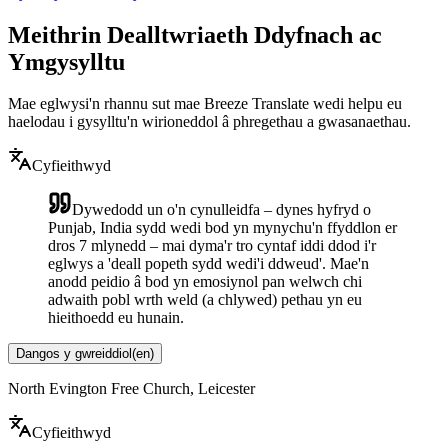
Meithrin Dealltwriaeth Ddyfnach ac
Ymgysylltu
Mae eglwysi'n rhannu sut mae Breeze Translate wedi helpu eu
haelodau i gysylltu'n wirioneddol â phregethau a gwasanaethau.
Cyfieithwyd
Dywedodd un o'n cynulleidfa – dynes hyfryd o
Punjab, India sydd wedi bod yn mynychu'n ffyddlon er
dros 7 mlynedd – mai dyma'r tro cyntaf iddi ddod i'r
eglwys a 'deall popeth sydd wedi'i ddweud'. Mae'n
anodd peidio â bod yn emosiynol pan welwch chi
adwaith pobl wrth weld (a chlywed) pethau yn eu
hieithoedd eu hunain.
Dangos y gwreiddiol
(
en
)
North Evington Free Church, Leicester
Cyfieithwyd