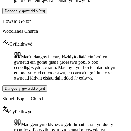
gallu dilyn ein gwasanaethau yn rhwydd.
Dangos y gwreiddiol
(
en
)
Howard Golton
Woodlands Church
Cyfieithwyd
Mae'n dangos i newydd-ddyfodiaid ein bod yn
gwneud ein gorau glas i groesawu pobl o bob
cenedligrwydd ac iaith. Mae hyn yn rhoi teimlad iddynt
eu bod yn cael eu croesawu, eu caru a'u gofalu, ac yn
gwneud iddynt eisiau dal i ddod i'r eglwys.
Dangos y gwreiddiol
(
en
)
Slough Baptist Church
Cyfieithwyd
Mae gennym ddynes o gefndir iaith arall yn dod y
rhan fwyaf o wythnosau, yn bennaf oherwydd gall