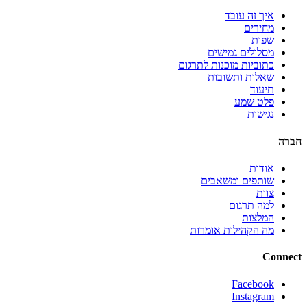
איך זה עובד
מחירים
שפות
מסלולים גמישים
כתוביות מוכנות לתרגום
שאלות ותשובות
תיעוד
פלט שמע
נגישות
חברה
אודות
שותפים ומשאבים
צוות
למה תרגום
המלצות
מה הקהילות אומרות
Connect
Facebook
Instagram