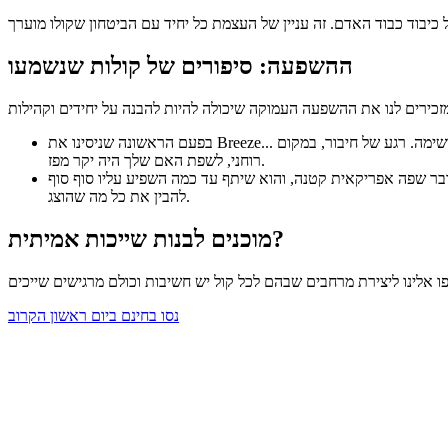
ההשפעה: סיפורים של קולות שנשמעו
בפעם הראשונה שניסינו את Breeze... הייתה התרגשות חשמלית בחדר כשקהל גילה ניבים אפריקאים, סינים והודים משלהם – אנשים צעקו בהתלהבות כשמצאו איגבו, מליאלאם [ו]יורובה ברשימה. רגע של חיבור, במקום
רוחני, לשפת האם שלך היה יקר מפז.
התרגשות רבה, שזו הייתה הפעם הראשונה שהוא קיבל את הדרשה בשפת האם שלו מזה למעלה מ-7 שנים. הוא דובר שפה אפריקאית קטנה, והוא שיתף עד כמה השפיע עליו סוף סוף
להבין את כל מה שהוצג.
מוכנים לבנות שייכות אמיתית?
נסו בחינם ביום ראשון הקרוב