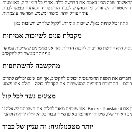
ולה. אחרי כל הזמן הזה, באמצעות Breeze Translate בטלפון שלו, המסר הגיע אליו סוף סוף בשפתו שלו –
ש ההיסטוריה השחורה, זמן המוקדש לכבוד ההיסטוריה ולאתגור עצמנו לבנות
עתיד צודק יותר, סיפורו משמש המחשה עוצמתית.
מקבלת פנים לשייכות אמיתית
וסף. היא דורשת מחויבות להבנה הדדית. אך אנו מאמינים ששייכות עמוקה
אף יותר מאשר רק להקשיב.
מהקשבה להשתתפות
 דוברים את השפה הדומיננטית יכולים להקשיב, אך הם אינם יכולים לתרום
מציגים גשר לכל קול
אנו שמחים מאוד לחלוק את תשובתנו לשאלה זו. Breeze Translate יזהה ויעבור אוטומטית בין למעלה מ-60 שפות במהלך אירוע חי. כאשר המיקרופון נפתח לשיתוף קהילתי, כל אחד יכול לעמוד ולדבר בשפת ליבו. בין אם זו
יותר מטכנולוגיה: זה עניין של כבוד