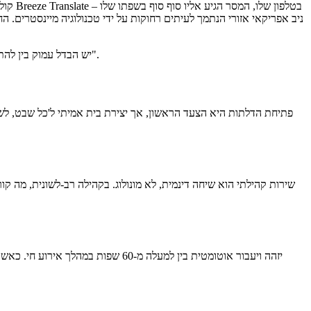
קולו 
ניב אפריקאי אזורי הנתמך לעיתים רחוקות על ידי טכנולוגיה מיינסטרים. 
יש הבדל עמוק בין להתקבל בברכה למרחב לבין להרגיש שייכות אמיתית בתוכו. קבלת פנים אומרת, "אתה יכול להיות כאן". שייכות אומרת, "לקול שלך יש חשיבות כאן".
פתיחת הדלתות היא הצעד הראשון, אך יצירת בית אמיתי ל'כל שבט, לשון
שירות קהילתי הוא שיחה דינמית, לא מונולוג. בקהילה רב-לשונית, מה ק