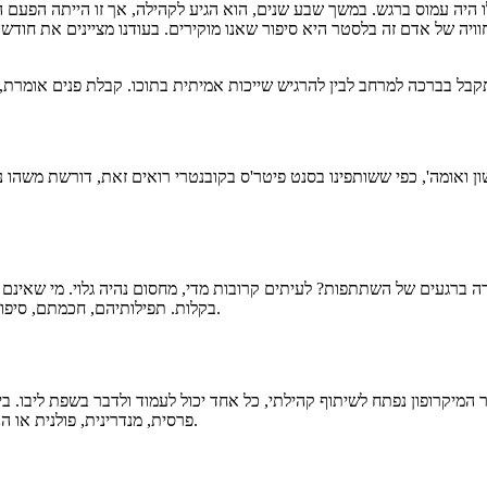
היה עמוס ברגש. במשך שבע שנים, הוא הגיע לקהילה, אך זו הייתה הפעם הראשונה שבה הבין באמת את הדרשה כ
החוויה של אדם זה בלסטר היא סיפור שאנו מוקירים. בעודנו מציינים את חוד
 ואומה', כפי ששותפינו בסנט פיטר'ס בקובנטרי רואים זאת, דורשת משהו נ
ורה ברגעים של השתתפות? לעיתים קרובות מדי, מחסום נהיה גלוי. מי שאינם
בקלות. תפילותיהם, חכמתם, סיפוריהם – התרומות החיוניות המעשירות את הקהילה כולה – קולם אינו נשמע.
פרסית, מנדרינית, פולנית או הניב האזורי שלו, מילותיו יתורגמו באופן מיידי עבור כל הקהילה לראות ולהבין.