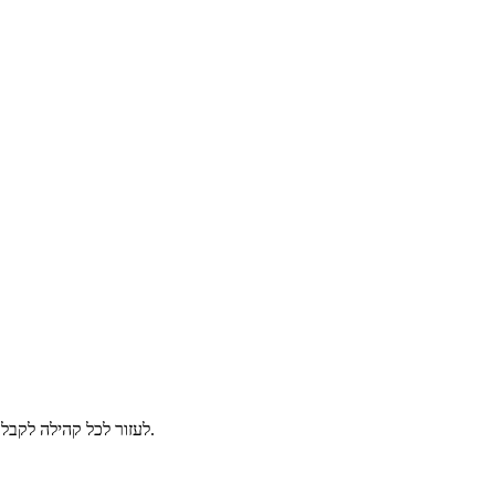
לעזור לכל קהילה לקבל בברכה כל אדם — בכמעט 200 שפות, בטלפונים שהם כבר נושאים איתם.