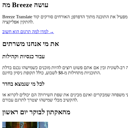
מה Breeze עושה
Breeze Translate הופך את שירות יום ראשון שלך לטקסט בזמן אמת בטלפונים של המאזינים — וגם לשמע אופציונלי — בשפה שהם בוחרים. הצוות שלך מפעיל את התוכנה מתוך הדפדפן; האורחים סורקים קוד QR. אין צורך
להתקין אפליקציה.
→
למדו למה תרגום הוא חשוב
את מי אנחנו משרתים
עבור כנסיות וקהילות
שוט רוצים להיות מוכנים כשמישהו נכנס בדלת, Breeze מעניק לכם כתוביות ותרגום בזמן אמת ללא שיחת מכירות, ללא צורך בתואר בטכנאות קול וללא הצעות מחיר מורכבות.
התוכניות מתחילות מ-$8 לשבוע, כולל תקופת ניסיון בחינם.
לכל מי שנמצא בחדר
י משפחה שמבקרים ואינם מבינים את שפת השירות? הם יכולים לקרוא או
להקשיב מבלי שמישהו יצטרך לתרגם עבורם.
מהאקתון לבוקר יום ראשון