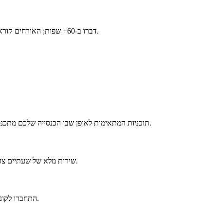
דברו ב-60+ שפות; האורחים קוראים או שומעים כמעט 200 שפות. כל תוכנית כוללת את כל שפות המאזינים.
תוכניות המתאימות לאופן שבו הכנסייה שלכם מתכנסת, החל מ-$8 לשבוע, עם תקופת ניסיון בחינם וללא התחייבות לטווח ארוך.
שירות מלא של שעתיים צורך מעט מאוד נתונים סלולריים — פועל גם בחיבורים איטיים או לא יציבים.
התחברו לקונסולת הסאונד לאיכות המרבית, או התחילו פשוט עם טלפון או מיקרופון דש.