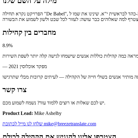
מילה על השם שלנו
הפרויקט נקרא תחילה "De Babel", כהד לבראשית י"א. שינינו את שמו ל-Breeze Translate כדי לנגוע באירועי חג השבועות במעשי השליחים פרק ב' — רוח הקודש ירדה כמו רוח סערה וגישרה על פערי השפות. השליחות שלנו
מחברים בין קהילות
8.9%
מפקד אוכלוסין 2021
—
צרו קשר
יש לכם שאלות או רוצים ללמוד עוד? נשמח לשמוע מכם.
Product Lead:
Mike Ashelby
שלחו לנו מייל לכתובת mike@breezetranslate.com
הצטרפו אלינו להנגיש את הקהילה לכולם