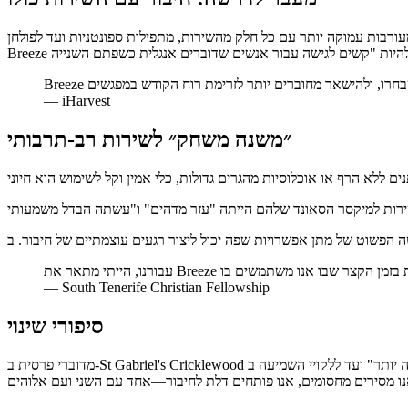
רות, מתפילות ספונטניות ועד לפולחן. iHarvest, קהילה עם למעלה מ-20 שפות המדוברות בקרב חבריה, גילתה ש-
—
iHarvest
״משנה משחק״ לשירות רב-תרבותי
—
South Tenerife Christian Fellowship
סיפורי שינוי
מדוברי פרסית ב-St Gabriel's Cricklewood המעמיקים "עם אלוהים באמצעות הבנה מלאה יותר" ועד ללקויי השמיעה ב-Woodlands Church שיכולים לעקוב אחר התמליל האנגלי בטלפונים שלהם, הסיפורים הם תזכורת