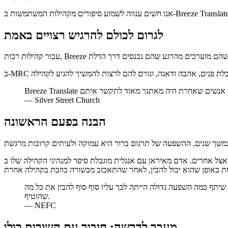
לגרום לכולם להרגיש רצויים באמת
—
Silver Street Church
הבנה בפעם הראשונה
 עם אנגלית מוגבלת סיפר למנהיגי הקהילה שלו ב-Silver Street Church שבעזרת Breeze Translate, הוא יכול כעת להבין 90% מהדרשה. ב-Christ Church Newcastle, אדם שמח
 עם רגשות אמיתיים, שזו הפעם הראשונה שהוא שומע את הדרשה בשפתו שלו מזה למעלה מ-7 שנים... הוא שיתף כמה השפעה גדולה הייתה לכך עליו סוף סוף להבין את כל מה
שהוטיף.
—
NEFC
מעבר לדרשה: חיבור עם השירות כולו