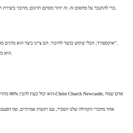
אנו חשים ענווה לשמוע סיפורים מקהילות המשתמשות ב-Breeze Translate כדי להתגבר על מחסום זה. זה יותר מסתם תרגום; מדובר ביצירת תחושת משפחה אמיתית, העמקת האמונה, והבטחה שהבשורה נגישה לכולם.
ב-MRC אוקספורד, הכלי שימש כגשר לחיבור. הם ציינו כיצד הוא מדגים מחויבות לקבלת פנים של אנשים מכל הלאומים, מה ש"נותן להם תחושה של קבלת פנים, אהבה ודאגה, וגורם להם לרצות להמשיך להגיע לקהילה".
Breeze Translate הוא כלי מצוין, קל ונגיש המאפשר לנו לקבל בברכה בחום ולתקשר ביעילות עם מגוון אנשים שאחרת היה מאתגר מאוד לתקשר איתם.