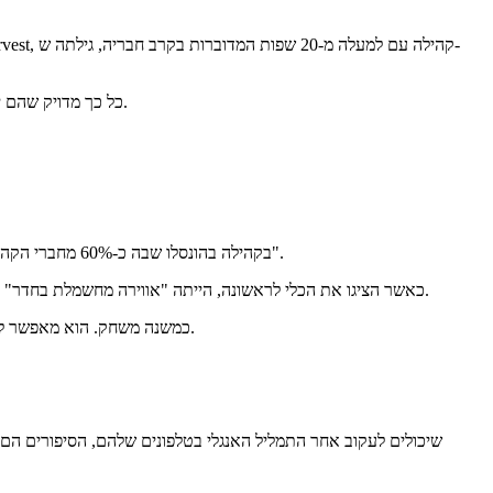
Breeze כל כך מדויק שהם יכולים במהירות להוציא את הטלפונים שלהם ולעקוב אחרי התרגום בשפה שבחרו, ולהישאר מחוברים יותר לזרימת רוח הקודש במפגשים.
בקהילה בהונסלו שבה כ-60% מחברי הקהילה אינם דוברים אנגלית ברמה גבוהה, הבהירות שהושגה מחיבור התרגום ישירות למיקסר הסאונד שלהם הייתה "עזר מדהים" ו"עשתה הבדל משמעותי".
המעשה הפשוט של מתן אפשרויות שפה יכול ליצור רגעים עוצמתיים של חיבור. ב-iHarvest, כאשר הציגו את הכלי לראשונה, הייתה "אווירה מחשמלת בחדר" כאשר אנשים גילו בהתרגשות כי הדיאלקטים שלהם זמינים.
עבורנו, הייתי מתאר את Breeze כמשנה משחק. הוא מאפשר לבשורה להגיע לכל העמים בתוך הקהילה שלנו וכבר עשה השפעה משמעותית בזמן הקצר שבו אנו משתמשים בו.