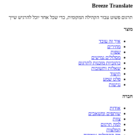
Breeze Translate
תרגום פשוט עבור הקהילה המקומית, כדי שכל אחד יוכל להרגיש שייך
מוצר
איך זה עובד
מחירים
שפות
מסלולים גמישים
כתוביות מוכנות לתרגום
שאלות ותשובות
תיעוד
פלט שמע
נגישות
חברה
אודות
שותפים ומשאבים
צוות
למה תרגום
המלצות