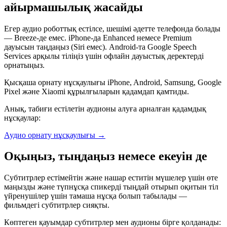
айырмашылық жасайды
Егер аудио роботтық естілсе, шешімі әдетте телефонда болады
— Breeze-де емес. iPhone-да Enhanced немесе Premium
дауысын таңдаңыз (Siri емес). Android-та Google Speech
Services арқылы тіліңіз үшін офлайн дауыстық деректерді
орнатыңыз.
Қысқаша орнату нұсқаулығы iPhone, Android, Samsung, Google
Pixel және Xiaomi құрылғыларын қадамдап қамтиды.
Анық, табиғи естілетін аудионы алуға арналған қадамдық
нұсқаулар:
Аудио орнату нұсқаулығы
→
Оқыңыз, тыңдаңыз немесе екеуін де
Субтитрлер естімейтін және нашар еститін мүшелер үшін өте
маңызды және түпнұсқа спикерді тыңдай отырып оқитын тіл
үйренушілер үшін тамаша нұсқа болып табылады —
фильмдегі субтитрлер сияқты.
Көптеген қауымдар субтитрлер мен аудионы бірге қолданады: