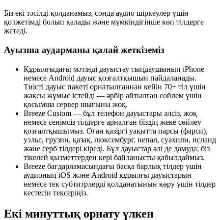
Біз екі тәсілді қолданамыз, сонда аудио шіркеулер үшін
қолжетімді болып қалады және мүмкіндігінше көп тілдерге
жетеді.
Ауызша аударманы қалай жеткіземіз
Құрылғыдағы мәтінді дауыстау тыңдаушының iPhone
немесе Android дауыс қозғалтқышын пайдаланады.
Тиісті дауыс пакеті орнатылғаннан кейін 70+ тіл үшін
жақсы жұмыс істейді — әрбір айтылған сөйлем үшін
қосымша сервер шығыны жоқ.
Breeze Custom — бұл телефон дауыстары әлсіз, жоқ
немесе сенімсіз тілдерге арналған біздің жеке сөйлеу
қозғалтқышымыз. Оған қазіргі уақытта парсы (фарси),
уэльс, грузин, қазақ, люксембург, непал, суахили, исланд
және серб тілдері кіреді. Бұл дауыстар әлі де дамуда; біз
тікелей қызметтерден кері байланысты қабылдаймыз.
Breeze бағдарламасындағы басқа барлық тілдер үшін
аудионың iOS және Android құрылғы дауыстарын
немесе тек субтитрлерді қолданатынын көру үшін тілдер
кестесін тексеріңіз.
Екі минуттық орнату үлкен