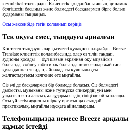
кемшілікті толтырады. Клиенттік қолданбаны ашып, динамик
белгішесін басыңыз және бөлмедегі басқалармен бірге болып,
аударманы тыңдаңыз.
Осы жексенбіде тегін қолданып көріңіз
Тек оқуға емес, тыңдауға арналған
Көптеген тыңдаушылар қызметті құлақпен тыңдайды. Breeze
Translate клиенттік қолданбасында олар өз тілін таңдап,
аудионы қосады — бұл шағын экраннан оқу ыңғайсыз
болғанда, сөйлеу табиғирақ болғанда немесе олар жай ғана
құлаққаппен тыңдап, айналадағы құлшылықты
жалғастырғысы келгенде өте ыңғайлы.
Сіз әлі де басқалармен бір бөлмеде боласыз. Сіз бөлмедегі
дыбысты, музыканы және түпнұсқа спикердің үні мен
уақытын ести аласыз, ал аударма сіздің тіліңізде ойнатылады.
Осы үйлесім аудионы шіркеу ортасында осындай
практикалық, ыңғайлы нұсқаға айналдырады.
Телефоныңызда немесе Breeze арқылы
жұмыс істейді