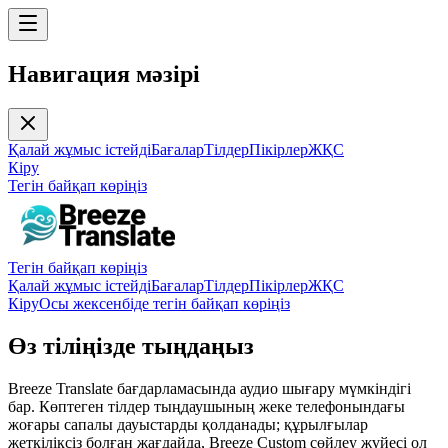
Навигация мәзірі
Қалай жұмыс істейді
Бағалар
Тілдер
Пікірлер
ЖҚС
Кіру
Тегін байқап көріңіз
Тегін байқап көріңіз
Қалай жұмыс істейді
Бағалар
Тілдер
Пікірлер
ЖҚС
Кіру
Осы жексенбіде тегін байқап көріңіз
Өз тіліңізде тыңдаңыз
Breeze Translate бағдарламасында аудио шығару мүмкіндігі
бар. Көптеген тілдер тыңдаушының жеке телефонындағы
жоғары сапалы дауыстарды қолданады; құрылғылар
жеткіліксіз болған жағдайда, Breeze Custom сөйлеу жүйесі ол