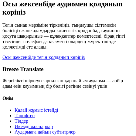
Осы жексенбіде аудиомен қолданып
көріңіз
Тегін сынақ мерзіміне тіркеліңіз, тыңдаушы сілтемесін
бөлісіңіз және адамдарды клиенттік қолданбада аудионы
қосуға шақырыңыз — құлаққаптар көмектеседі, бірақ тіпті
тізесіндегі телефон да қызметті олардың жүрек тілінде
қолжетімді ете алады.
Осы жексенбіде тегін қолданып көріңіз
Breeze Translate
Жергілікті шіркеуге арналған қарапайым аударма — әрбір
адам өзін қауымның бір бөлігі ретінде сезінуі үшін
Өнім
Қалай жұмыс істейді
Тарифтер
Тілдер
Икемді жоспарлар
Аудармаға дайын субтитрлер