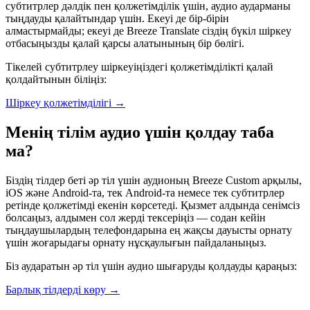
субтитрлер дәлдік пен қолжетімділік үшін, аудио аударманы
тыңдауды қалайтындар үшін. Екеуі де бір-бірін
алмастырмайды; екеуі де Breeze Translate сіздің бүкіл шіркеу
отбасыңызды қалай қарсы алатынының бір бөлігі.
Тікелей субтитрлеу шіркеуіңіздегі қолжетімділікті қалай
қолдайтынын біліңіз:
Шіркеу қолжетімділігі
→
Менің тілім аудио үшін қолдау таба
ма?
Біздің тілдер беті әр тіл үшін аудионың Breeze Custom арқылы,
iOS және Android-та, тек Android-та немесе тек субтитрлер
ретінде қолжетімді екенін көрсетеді. Қызмет алдында сенімсіз
болсаңыз, алдымен сол жерді тексеріңіз — содан кейін
тыңдаушылардың телефондарына ең жақсы дауысты орнату
үшін жоғарыдағы орнату нұсқаулығын пайдаланыңыз.
Біз аударатын әр тіл үшін аудио шығаруды қолдауды қараңыз:
Барлық тілдерді көру
→