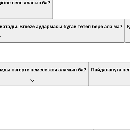
гіне сене аласыз ба?
натады. Breeze аудармасы бұған төтеп бере ала ма?
Қ
ды өзгерте немесе жоя аламын ба?
Пайдалануға нег