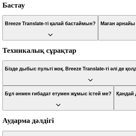
Бастау
Breeze Translate-ті қалай бастаймын?
Маған арнайы
Техникалық сұрақтар
Бізде дыбыс пульті жоқ. Breeze Translate-ті әлі де қ
Бұл әнмен ғибадат етумен жұмыс істей ме?
Қандай 
Аударма дәлдігі