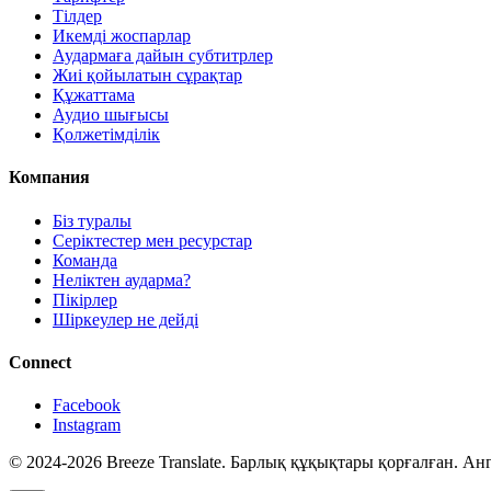
Тілдер
Икемді жоспарлар
Аудармаға дайын субтитрлер
Жиі қойылатын сұрақтар
Құжаттама
Аудио шығысы
Қолжетімділік
Компания
Біз туралы
Серіктестер мен ресурстар
Команда
Неліктен аударма?
Пікірлер
Шіркеулер не дейді
Connect
Facebook
Instagram
© 2024-2026 Breeze Translate. Барлық құқықтары қорғалған. Ан