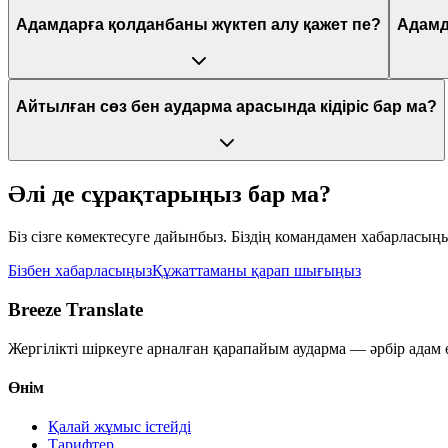
Адамдарға қолданбаны жүктеп алу қажет пе?
Адамд
Айтылған сөз бен аударма арасында кідіріс бар ма?
Әлі де сұрақтарыңыз бар ма?
Біз сізге көмектесуге дайынбыз. Біздің командамен хабарласыңы
Бізбен хабарласыңыз
Құжаттаманы қарап шығыңыз
Breeze Translate
Жергілікті шіркеуге арналған қарапайым аударма — әрбір адам ө
Өнім
Қалай жұмыс істейді
Тарифтер