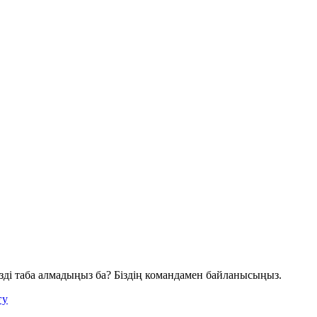
іңізді таба алмадыңыз ба? Біздің командамен байланысыңыз.
ғу