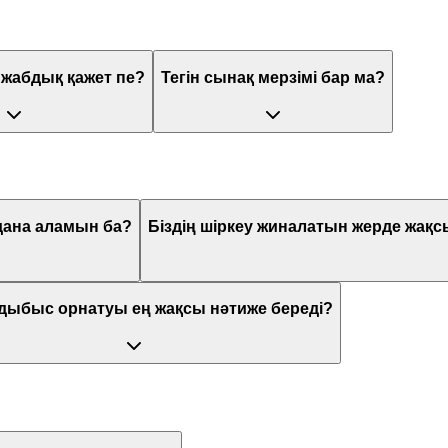
 жабдық қажет пе?
Тегін сынақ мерзімі бар ма?
олдана аламын ба?
Біздің шіркеу жиналатын жерде жақсы
дыбыс орнатуы ең жақсы нәтиже береді?