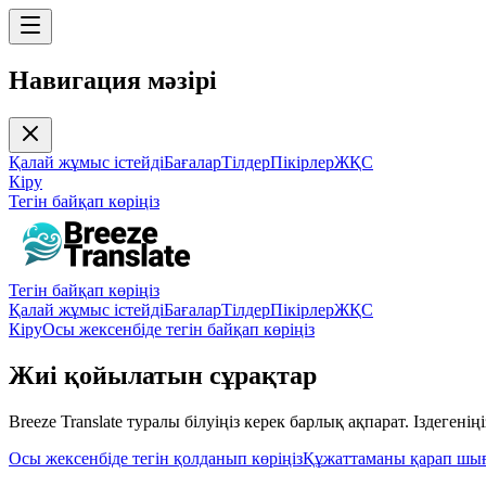
Навигация мәзірі
Қалай жұмыс істейді
Бағалар
Тілдер
Пікірлер
ЖҚС
Кіру
Тегін байқап көріңіз
Тегін байқап көріңіз
Қалай жұмыс істейді
Бағалар
Тілдер
Пікірлер
ЖҚС
Кіру
Осы жексенбіде тегін байқап көріңіз
Жиі қойылатын сұрақтар
Breeze Translate туралы білуіңіз керек барлық ақпарат. Іздеген
Осы жексенбіде тегін қолданып көріңіз
Құжаттаманы қарап шы