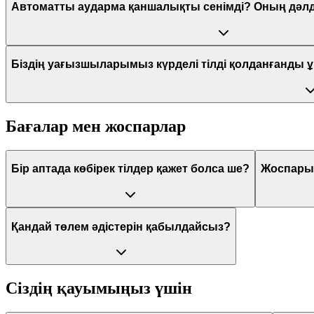
Автоматты аударма қаншалықты сенімді? Оның дәлді
Біздің уағызшыларымыз күрделі тілді қолданғанды ұ
Бағалар мен жоспарлар
Бір аптада көбірек тілдер қажет болса ше?
Жоспарым
Қандай төлем әдістерін қабылдайсыз?
Сіздің қауымыңыз үшін