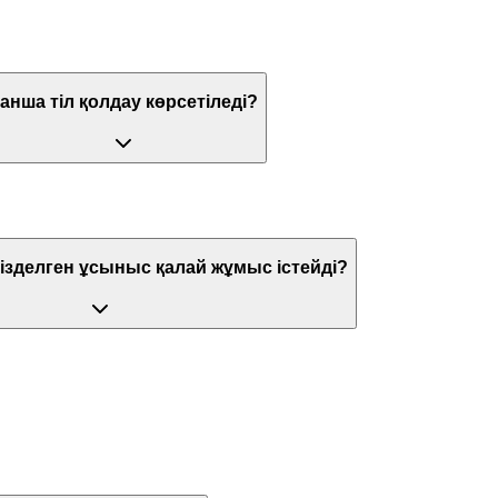
анша тіл қолдау көрсетіледі?
ізделген ұсыныс қалай жұмыс істейді?