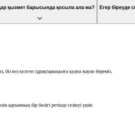
ар қызмет барысында қосыла ала ма?
Егер біреуде 
з, біз кез келген сұрақтарыңызға қуана жауап береміз.
зін қауымның бір бөлігі ретінде сезінуі үшін