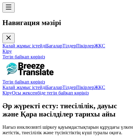
Навигация мәзірі
Қалай жұмыс істейді
Бағалар
Тілдер
Пікірлер
ЖҚС
Кіру
Тегін байқап көріңіз
Тегін байқап көріңіз
Қалай жұмыс істейді
Бағалар
Тілдер
Пікірлер
ЖҚС
Кіру
Осы жексенбіде тегін байқап көріңіз
Әр жүректі есту: тиесілілік, дауыс
және Қара нәсілділер тарихы айы
Нағыз инклюзивті шіркеу қауымдастықтарын құрудағы үлкен
жетістік, тиесілілік және түсіністіктің күші туралы оқиға.