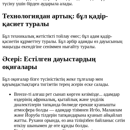
түсіну үшін бірден аударыла алады.
Технологиядан артық: бұл қадір-
қасиет туралы
Бұл техникалық жетістікті тойлау емес; бұл адам қадір-
қасиетін құрметтеу туралы. Бұл әрбір адамды өз дауысының
маңызды екендігіне сеніммен нығайту туралы.
Әсері: Естілген дауыстардың
оқиғалары
Бұл оқиғалар бізге түсіністіктің жеке тұлғалар мен
қауымдастықтарға тигізетін терең әсерін еске салады.
Breeze-ті алғаш рет сынап көрген кезімізде... адамдар
өздерінің африкалық, қытайлық және үнділік
диалектілерін тапқанда бөлмеде ерекше қуанышты
атмосфера болды — адамдар тізімнен Игбо, Малаялам
және Йоруба тілдерін тапқандарына қуанып айқайлап
жатты. Рухани орында, өз ана тіліңізбен байланыс сәтін
өткізу шынымен де өте құнды болды.