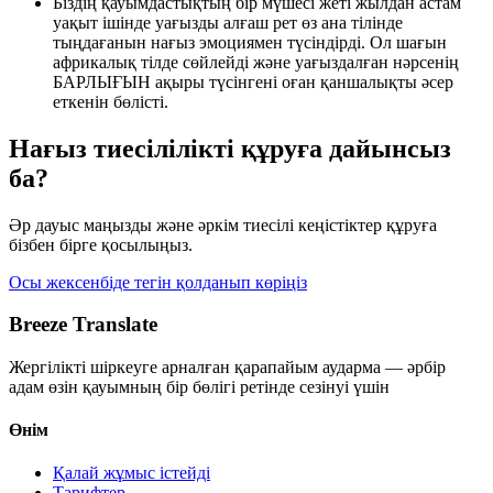
Біздің қауымдастықтың бір мүшесі жеті жылдан астам
уақыт ішінде уағызды алғаш рет өз ана тілінде
тыңдағанын нағыз эмоциямен түсіндірді. Ол шағын
африкалық тілде сөйлейді және уағыздалған нәрсенің
БАРЛЫҒЫН ақыры түсінгені оған қаншалықты әсер
еткенін бөлісті.
Нағыз тиесілілікті құруға дайынсыз
ба?
Әр дауыс маңызды және әркім тиесілі кеңістіктер құруға
бізбен бірге қосылыңыз.
Осы жексенбіде тегін қолданып көріңіз
Breeze Translate
Жергілікті шіркеуге арналған қарапайым аударма — әрбір
адам өзін қауымның бір бөлігі ретінде сезінуі үшін
Өнім
Қалай жұмыс істейді
Тарифтер