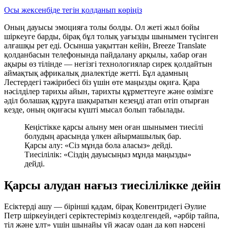
Осы жексенбіде тегін қолданып көріңіз
Оның дауысы эмоцияға толы болды. Ол жеті жыл бойы
шіркеуге барды, бірақ бұл толық уағызды шынымен түсінген
алғашқы рет еді. Осынша уақыттан кейін, Breeze Translate
қолданбасын телефонында пайдалану арқылы, хабар оған
ақыры өз тілінде — негізгі технологиялар сирек қолдайтын
аймақтық африкалық диалектіде жетті. Бұл адамның
Лестердегі тәжірибесі біз үшін өте маңызды оқиға. Қара
нәсілділер тарихы айын, тарихты құрметтеуге және өзімізге
әділ болашақ құруға шақыратын кезеңді атап өтіп отырған
кезде, оның оқиғасы күшті мысал болып табылады.
Кеңістікке қарсы алыну мен оған шынымен тиесілі
болудың арасында үлкен айырмашылық бар.
Қарсы алу: «Сіз мұнда бола аласыз» дейді.
Тиесілілік: «Сіздің дауысыңыз мұнда маңызды»
дейді.
Қарсы алудан нағыз тиесілілікке дейін
Есіктерді ашу — бірінші қадам, бірақ Ковентридегі Әулие
Петр шіркеуіндегі серіктестеріміз көзделгендей, «әрбір тайпа,
тіл және ұлт» үшін шынайы үй жасау одан да көп нәрсені