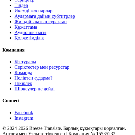
Тілдер
Икемді жоспарлар
Аудармаға дайын субтитрлер
Жиі қойылатын сұрақтар
Құжаттама
Аудио шығысы
Қолжетімділік
Компания
Біз туралы
Серіктестер мен ресурстар
Команда
Неліктен аударма?
Пікірлер
Шіркеулер не дейді
Connect
Facebook
Instagram
© 2024-2026 Breeze Translate. Барлық құқықтары қорғалған.
Англия мен Уэльсте тіркелген | Компания № 15535232