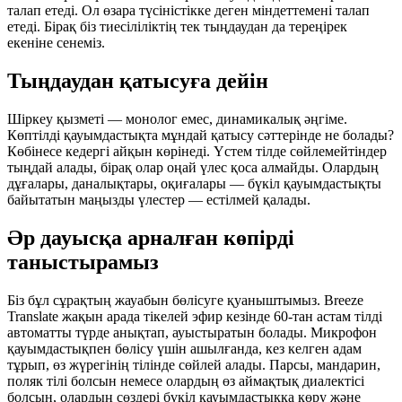
талап етеді. Ол өзара түсіністікке деген міндеттемені талап
етеді. Бірақ біз тиесіліліктің тек тыңдаудан да тереңірек
екеніне сенеміз.
Тыңдаудан қатысуға дейін
Шіркеу қызметі — монолог емес, динамикалық әңгіме.
Көптілді қауымдастықта мұндай қатысу сәттерінде не болады?
Көбінесе кедергі айқын көрінеді. Үстем тілде сөйлемейтіндер
тыңдай алады, бірақ олар оңай үлес қоса алмайды. Олардың
дұғалары, даналықтары, оқиғалары — бүкіл қауымдастықты
байытатын маңызды үлестер — естілмей қалады.
Әр дауысқа арналған көпірді
таныстырамыз
Біз бұл сұрақтың жауабын бөлісуге қуаныштымыз. Breeze
Translate жақын арада тікелей эфир кезінде 60-тан астам тілді
автоматты түрде анықтап, ауыстыратын болады. Микрофон
қауымдастықпен бөлісу үшін ашылғанда, кез келген адам
тұрып, өз жүрегінің тілінде сөйлей алады. Парсы, мандарин,
поляк тілі болсын немесе олардың өз аймақтық диалектісі
болсын, олардың сөздері бүкіл қауымдастыққа көру және