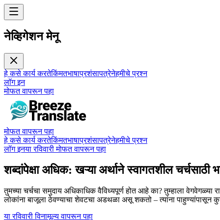
नेव्हिगेशन मेनू
हे कसे कार्य करते
किंमत
भाषा
प्रशंसापत्रे
नेहमीचे प्रश्न
लॉग इन
मोफत वापरून पहा
मोफत वापरून पहा
हे कसे कार्य करते
किंमत
भाषा
प्रशंसापत्रे
नेहमीचे प्रश्न
लॉग इन
या रविवारी मोफत वापरून पहा
शब्दांपेक्षा अधिक: खऱ्या अर्थाने स्वागतशील चर्चसाठी
तुमच्या चर्चचा समुदाय अधिकाधिक वैविध्यपूर्ण होत आहे का? तुम्हाला वेगवेगळ्य
लोकांना बाजूला ठेवण्याचा शेवटचा अडथळा असू शकतो – त्यांना पाहुण्यांपासून कु
या रविवारी विनामूल्य वापरून पहा