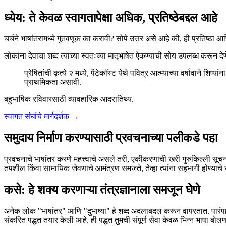
ध्येय: ते केवळ स्वागतापेक्षा अधिक, प्रतिष्ठेबद्दल आहे
चर्चने भाषांतरामध्ये गुंतवणूक का करावी? सोपे उत्तर असे आहे की, ही प्रतिष्ठा
लोकांना देवाचा शब्द त्यांच्या स्वतःच्या मातृभाषेत ऐकण्याची सोय उपलब्ध करून देणे
प्रेषितांची कृत्ये २ मध्ये, पेंटेकॉस्ट येथे पवित्र आत्म्याच्या वर्षावाने श
प्राथमिकता असावी.
बहुभाषिक रविवारसाठी व्यावहारिक आदरातिथ्य.
स्वागत संघांचे मार्गदर्शक
→
समुदाय निर्माण करण्यासाठी प्रवचनाच्या पलीकडे पहा
प्रवचनाचे भाषांतर करणे महत्त्वाचे असले तरी, एकीकरणाची खरी गुरुकिल्ली सूचनां
तपशील किंवा सामायिक जेवणाचे आमंत्रण समजते, तेव्हा त्यांना सहभागी होण्याचे सा
कसे: हे शक्य करणाऱ्या तंत्रज्ञानाला समजून घेणे
अनेक लोक "भाषांतर" आणि "दुभाष्या" हे शब्द अदलाबदल करून वापरतात. पारंपा
संकरित पद्धत तयार केली आहे. ही पद्धत तुमची संपूर्ण सेवा केवळ भिन्न भाषा बोलण