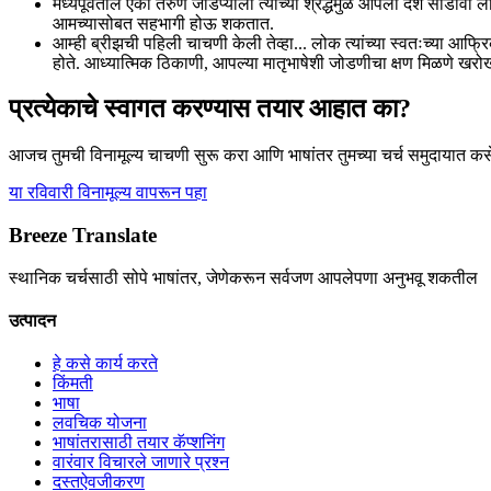
मध्यपूर्वेतील एका तरुण जोडप्याला त्यांच्या श्रद्धेमुळे आपला देश सोडावा
आमच्यासोबत सहभागी होऊ शकतात.
आम्ही ब्रीझची पहिली चाचणी केली तेव्हा... लोक त्यांच्या स्वतःच्या
होते. आध्यात्मिक ठिकाणी, आपल्या मातृभाषेशी जोडणीचा क्षण मिळणे खरो
प्रत्येकाचे स्वागत करण्यास तयार आहात का?
आजच तुमची विनामूल्य चाचणी सुरू करा आणि भाषांतर तुमच्या चर्च समुदायात कसे
या रविवारी विनामूल्य वापरून पहा
Breeze Translate
स्थानिक चर्चसाठी सोपे भाषांतर, जेणेकरून सर्वजण आपलेपणा अनुभवू शकतील
उत्पादन
हे कसे कार्य करते
किंमती
भाषा
लवचिक योजना
भाषांतरासाठी तयार कॅप्शनिंग
वारंवार विचारले जाणारे प्रश्न
दस्तऐवजीकरण