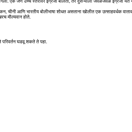
 लागला. एक जण उच्च स्तरावर इंग्रजी बोलतो, तर दुसऱ्याला जवळजवळ इंग्रजी येत नाही.
 आफ्रिकन, चीनी आणि भारतीय बोलीभाषा शोधत असताना खोलीत एक उत्साहवर्धक वाताव
खरच मौल्यवान होते.
 परिवर्तन घडवू शकते ते पहा.