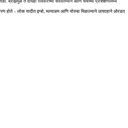
 ब्रीझमुळे ते दोघेही रविवारच्या सेवेदरम्यान आणि चर्चच्या प्रशिक्षणांमध्ये
रण होते – लोक यादीत इग्बो, मल्याळम आणि योरुबा मिळाल्याने उत्साहाने ओरडत