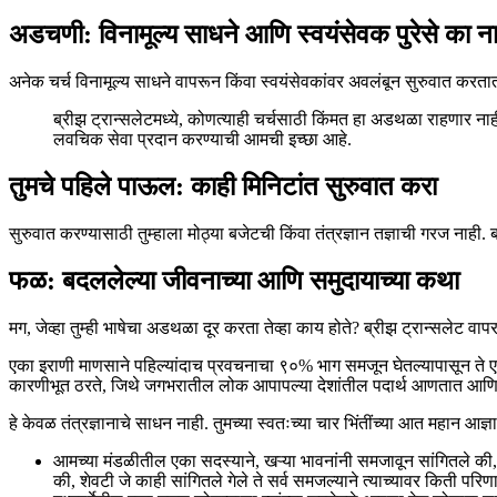
अडचणी: विनामूल्य साधने आणि स्वयंसेवक पुरेसे का न
अनेक चर्च विनामूल्य साधने वापरून किंवा स्वयंसेवकांवर अवलंबून सुरुवात करतात. च
ब्रीझ ट्रान्सलेटमध्ये, कोणत्याही चर्चसाठी किंमत हा अडथळा राहणार न
लवचिक सेवा प्रदान करण्याची आमची इच्छा आहे.
तुमचे पहिले पाऊल: काही मिनिटांत सुरुवात करा
सुरुवात करण्यासाठी तुम्हाला मोठ्या बजेटची किंवा तंत्रज्ञान तज्ञाची गरज नाह
फळ: बदललेल्या जीवनाच्या आणि समुदायाच्या कथा
मग, जेव्हा तुम्ही भाषेचा अडथळा दूर करता तेव्हा काय होते? ब्रीझ ट्रान्सलेट व
एका इराणी माणसाने पहिल्यांदाच प्रवचनाचा ९०% भाग समजून घेतल्यापासून ते एका
कारणीभूत ठरते, जिथे जगभरातील लोक आपापल्या देशांतील पदार्थ आणतात आणि ए
हे केवळ तंत्रज्ञानाचे साधन नाही. तुमच्या स्वतःच्या चार भिंतींच्या आत महान आज्ञ
आमच्या मंडळीतील एका सदस्याने, खऱ्या भावनांनी समजावून सांगितले की, 
की, शेवटी जे काही सांगितले गेले ते सर्व समजल्याने त्याच्यावर किती परि