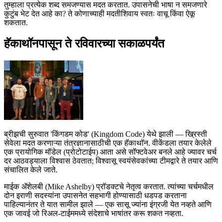
तुम्हाला प्रत्येक शब्द समजण्यास मदत करतात. उपासनेची भाषा न समजणारे
कुटुंब भेट देत आहे का? ते कोणाच्याही मदतीशिवाय स्वतः वाचू किंवा ऐकू
शकतात.
हॅकाथॉनपासून ते रविवारच्या सकाळपर्यंत
ब्रीझची सुरुवात 'किंगडम कोड' (Kingdom Code) येथे झाली — ख्रिस्ती
सेवेला मदत करणाऱ्या तंत्रज्ञानासाठीची एक हॅकाथॉन. वीकेंडला तयार केलेले
एक प्रायोगिक मॉडेल (प्रोटोटाईप) आता असे सॉफ्टवेअर बनले आहे ज्यावर चर्च
दर आठवड्याला विश्वास ठेवतात; विश्वासू स्वयंसेवकांच्या टीमद्वारे ते तयार आणि
संचालित केले जाते.
माईक ॲशेलबी (Mike Ashelby) प्रॉडक्टचे नेतृत्व करतात. त्यांच्या चर्चमधील
दोन इराणी सदस्यांना उपासनेत सहभागी होण्यासाठी धडपड करताना
पाहिल्यानंतर ते यात सामील झाले — एक सासू ज्यांना इंग्रजी येत नव्हते आणि
एक जावई जो रिअल-टाईममध्ये संदेशाचे भाषांतर करू शकत नव्हता.