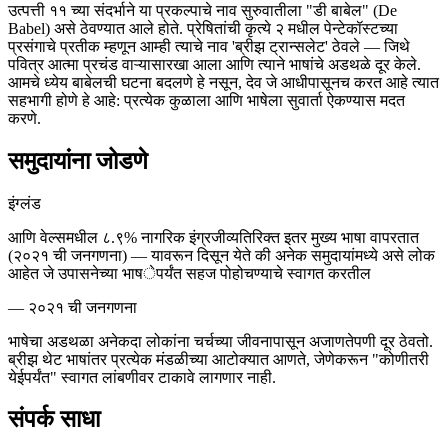
उत्पत्ती ११ च्या संदर्भाने या प्रकल्पाचे नाव सुरुवातीला "डी बाबेल" (De
Babel) असे ठेवण्यात आले होते. प्रेषितांची कृत्ये २ मधील पेन्टेकॉस्टच्या
प्रसंगाचे प्रतीक म्हणून आम्ही त्याचे नाव 'ब्रीझ ट्रान्सलेट' ठेवले — जिथे
पवित्र आत्मा प्रचंड वाऱ्यासारखा आला आणि त्याने भाषांचे अडथळे दूर केले.
आमचे ध्येय बाबेलची घटना बदलणे हे नसून, देव जे आधीपासूनच करत आहे त्यात
सहभागी होणे हे आहे: प्रत्येक कुळाला आणि भाषेला सुवार्ता ऐकण्यास मदत
करणे.
समुदायांना जोडणे
इंग्लंड
आणि वेल्समधील ८.९% नागरिक इंग्रजीव्यतिरिक्त इतर मुख्य भाषा वापरतात
(२०२१ ची जनगणना) — यावरून दिसून येते की अनेक समुदायांमध्ये असे लोक
आहेत जे उपासनेच्या भाषेपर्यंत सहज पोहोचण्याचे स्वागत करतील
—
२०२१ ची जनगणना
भाषेचा अडथळा अनेकदा लोकांना चर्चच्या जीवनापासून अजाणतेपणी दूर ठेवतो.
ब्रीझ थेट भाषांतर प्रत्येक मंडळीच्या आटोक्यात आणते, जेणेकरून "कोणीतरी
येईपर्यंत" स्वागत लांबणीवर टाकावे लागणार नाही.
संपर्क साधा