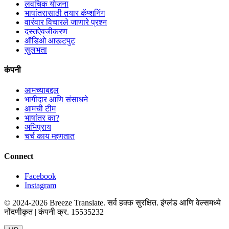
लवचिक योजना
भाषांतरासाठी तयार कॅप्शनिंग
वारंवार विचारले जाणारे प्रश्न
दस्तऐवजीकरण
ऑडिओ आऊटपुट
सुलभता
कंपनी
आमच्याबद्दल
भागीदार आणि संसाधने
आमची टीम
भाषांतर का?
अभिप्राय
चर्च काय म्हणतात
Connect
Facebook
Instagram
© 2024-2026 Breeze Translate. सर्व हक्क सुरक्षित. इंग्लंड आणि वेल्समध्ये
नोंदणीकृत | कंपनी क्र. 15535232