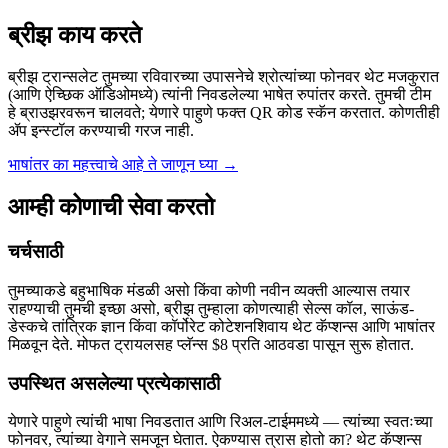
ब्रीझ काय करते
ब्रीझ ट्रान्सलेट तुमच्या रविवारच्या उपासनेचे श्रोत्यांच्या फोनवर थेट मजकुरात
(आणि ऐच्छिक ऑडिओमध्ये) त्यांनी निवडलेल्या भाषेत रुपांतर करते. तुमची टीम
हे ब्राउझरवरून चालवते; येणारे पाहुणे फक्त QR कोड स्कॅन करतात. कोणतीही
ॲप इन्स्टॉल करण्याची गरज नाही.
भाषांतर का महत्त्वाचे आहे ते जाणून घ्या
→
आम्ही कोणाची सेवा करतो
चर्चसाठी
तुमच्याकडे बहुभाषिक मंडळी असो किंवा कोणी नवीन व्यक्ती आल्यास तयार
राहण्याची तुमची इच्छा असो, ब्रीझ तुम्हाला कोणत्याही सेल्स कॉल, साऊंड-
डेस्कचे तांत्रिक ज्ञान किंवा कॉर्पोरेट कोटेशनशिवाय थेट कॅप्शन्स आणि भाषांतर
मिळवून देते. मोफत ट्रायलसह प्लॅन्स $8 प्रति आठवडा पासून सुरू होतात.
उपस्थित असलेल्या प्रत्येकासाठी
येणारे पाहुणे त्यांची भाषा निवडतात आणि रिअल-टाईममध्ये — त्यांच्या स्वतःच्या
फोनवर, त्यांच्या वेगाने समजून घेतात. ऐकण्यास त्रास होतो का? थेट कॅप्शन्स