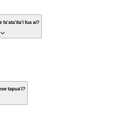
 fa'ata'ita'i fua ai?
ese tapua'i?