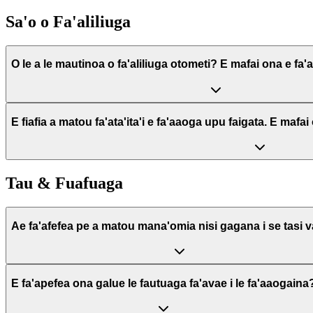
Sa'o o Fa'aliliuga
O le a le mautinoa o fa'aliliuga otometi? E mafai ona e fa
E fiafia a matou fa'ata'ita'i e fa'aaoga upu faigata. E mafa
Tau & Fuafuaga
Ae fa'afefea pe a matou mana'omia nisi gagana i se tasi 
E fa'apefea ona galue le fautuaga fa'avae i le fa'aaogaina