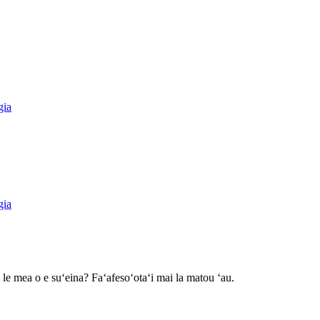
gia
gia
 le mea o e suʻeina? Faʻafesoʻotaʻi mai la matou ʻau.