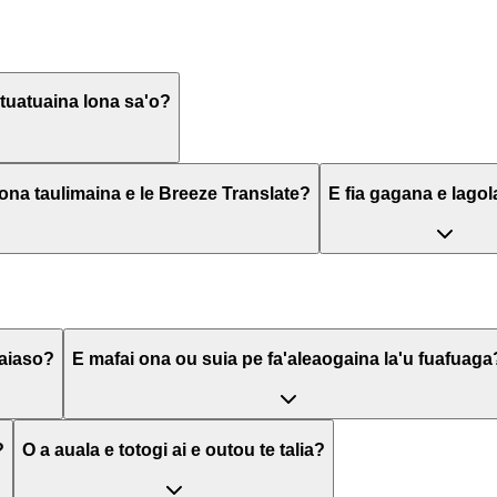
'atuatuaina lona sa'o?
i ona taulimaina e le Breeze Translate?
E fia gagana e lago
vaiaso?
E mafai ona ou suia pe fa'aleaogaina la'u fuafuaga
?
O a auala e totogi ai e outou te talia?