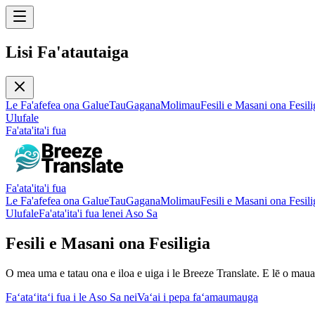
Lisi Fa'atautaiga
Le Fa'afefea ona Galue
Tau
Gagana
Molimau
Fesili e Masani ona Fesili
Ulufale
Fa'ata'ita'i fua
Fa'ata'ita'i fua
Le Fa'afefea ona Galue
Tau
Gagana
Molimau
Fesili e Masani ona Fesili
Ulufale
Fa'ata'ita'i fua lenei Aso Sa
Fesili e Masani ona Fesiligia
O mea uma e tatau ona e iloa e uiga i le Breeze Translate. E lē o maua
Faʻataʻitaʻi fua i le Aso Sa nei
Vaʻai i pepa faʻamaumauga