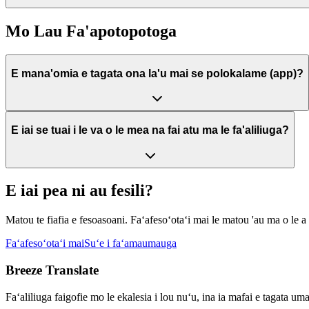
Mo Lau Fa'apotopotoga
E mana'omia e tagata ona la'u mai se polokalame (app)?
E iai se tuai i le va o le mea na fai atu ma le fa'aliliuga?
E iai pea ni au fesili?
Matou te fiafia e fesoasoani. Faʻafesoʻotaʻi mai le matou 'au ma o le a ma
Faʻafesoʻotaʻi mai
Suʻe i faʻamaumauga
Breeze Translate
Faʻaliliuga faigofie mo le ekalesia i lou nuʻu, ina ia mafai e tagata 