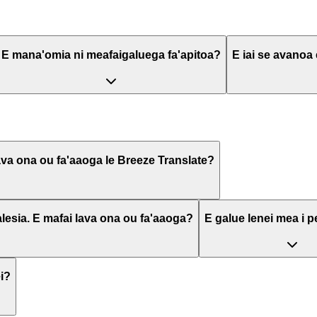
E mana'omia ni meafaigaluega fa'apitoa?
E iai se avanoa e
lava ona ou fa'aaoga le Breeze Translate?
kalesia. E mafai lava ona ou fa'aaoga?
E galue lenei mea i p
ei?