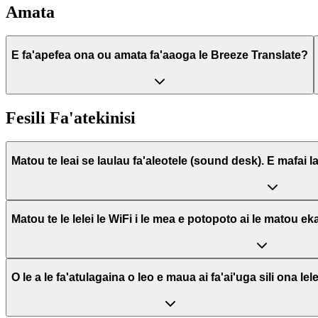
Amata
E fa'apefea ona ou amata fa'aaoga le Breeze Translate?
Fesili Fa'atekinisi
Matou te leai se laulau fa'aleotele (sound desk). E mafai 
Matou te le lelei le WiFi i le mea e potopoto ai le matou e
O le a le fa'atulagaina o leo e maua ai fa'ai'uga sili ona lel