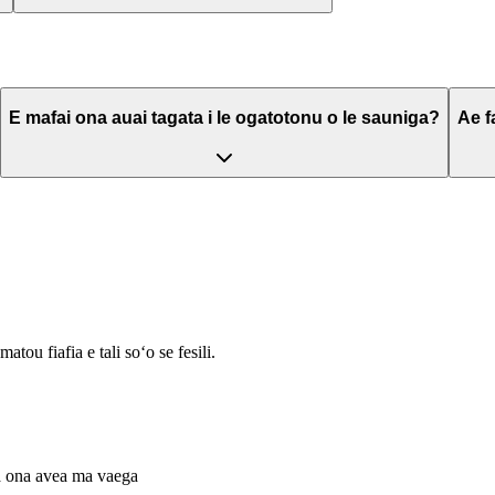
E mafai ona auai tagata i le ogatotonu o le sauniga?
Ae f
tou fiafia e tali soʻo se fesili.
uma ona avea ma vaega