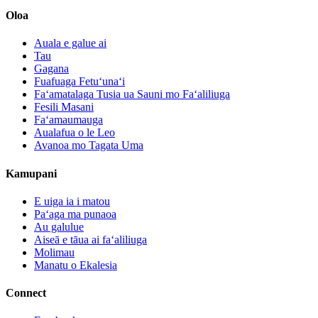
Oloa
Auala e galue ai
Tau
Gagana
Fuafuaga Fetuʻunaʻi
Faʻamatalaga Tusia ua Sauni mo Faʻaliliuga
Fesili Masani
Faʻamaumauga
Aualafua o le Leo
Avanoa mo Tagata Uma
Kamupani
E uiga ia i matou
Paʻaga ma punaoa
Au galulue
Aiseā e tāua ai faʻaliliuga
Molimau
Manatu o Ekalesia
Connect