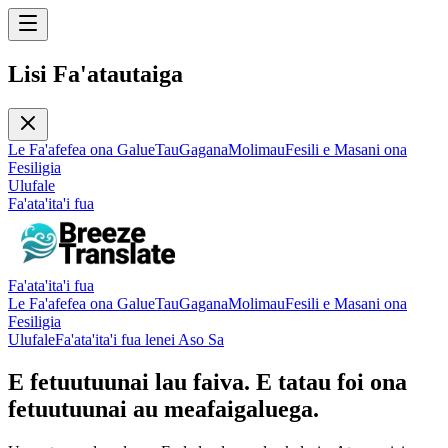
Lisi Fa'atautaiga
Le Fa'afefea ona Galue
Tau
Gagana
Molimau
Fesili e Masani ona
Fesiligia
Ulufale
Fa'ata'ita'i fua
Fa'ata'ita'i fua
Le Fa'afefea ona Galue
Tau
Gagana
Molimau
Fesili e Masani ona
Fesiligia
Ulufale
Fa'ata'ita'i fua lenei Aso Sa
E fetuutuunai lau faiva. E tatau foi ona
fetuutuunai au meafaigaluega.