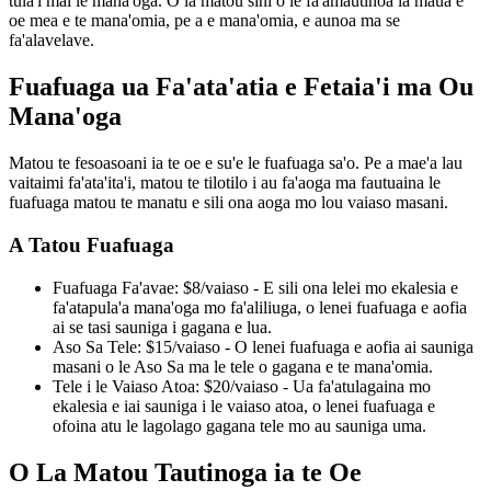
tula'i mai le mana'oga. O la matou sini o le fa'amautinoa ia maua e
oe mea e te mana'omia, pe a e mana'omia, e aunoa ma se
fa'alavelave.
Fuafuaga ua Fa'ata'atia e Fetaia'i ma Ou
Mana'oga
Matou te fesoasoani ia te oe e su'e le fuafuaga sa'o. Pe a mae'a lau
vaitaimi fa'ata'ita'i, matou te tilotilo i au fa'aoga ma fautuaina le
fuafuaga matou te manatu e sili ona aoga mo lou vaiaso masani.
A Tatou Fuafuaga
Fuafuaga Fa'avae: $8/vaiaso - E sili ona lelei mo ekalesia e
fa'atapula'a mana'oga mo fa'aliliuga, o lenei fuafuaga e aofia
ai se tasi sauniga i gagana e lua.
Aso Sa Tele: $15/vaiaso - O lenei fuafuaga e aofia ai sauniga
masani o le Aso Sa ma le tele o gagana e te mana'omia.
Tele i le Vaiaso Atoa: $20/vaiaso - Ua fa'atulagaina mo
ekalesia e iai sauniga i le vaiaso atoa, o lenei fuafuaga e
ofoina atu le lagolago gagana tele mo au sauniga uma.
O La Matou Tautinoga ia te Oe