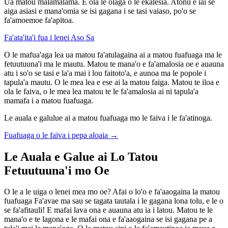
Ua matou malamalama. E ola le olaga o le ekalesia. Atonu e iai se
aiga asiasi e mana'omia se isi gagana i se tasi vaiaso, po'o se
fa'amoemoe fa'apitoa.
Fa'ata'ita'i fua i lenei Aso Sa
O le mafua'aga lea ua matou fa'atulagaina ai a matou fuafuaga ma le
fetuutuuna'i ma le mautu. Matou te mana'o e fa'amalosia oe e auauna
atu i so'o se tasi e la'a mai i lou faitoto'a, e aunoa ma le popole i
tapula'a mautu. O le mea lea e ese ai la matou faiga. Matou te iloa e
ola le faiva, o le mea lea matou te le fa'amalosia ai ni tapula'a
mamafa i a matou fuafuaga.
Le auala e galulue ai a matou fuafuaga mo le faiva i le fa'atinoga.
Fuafuaga o le faiva i pepa aloaia
→
Le Auala e Galue ai Lo Tatou
Fetuutuuna'i mo Oe
O le a le uiga o lenei mea mo oe? Afai o lo'o e fa'aaogaina la matou
fuafuaga Fa'avae ma sau se tagata tautala i le gagana lona tolu, e le o
se fa'afitauli! E mafai lava ona e auauna atu ia i latou. Matou te le
mana'o e te lagona e le mafai ona e fa'aaogaina se isi gagana pe a