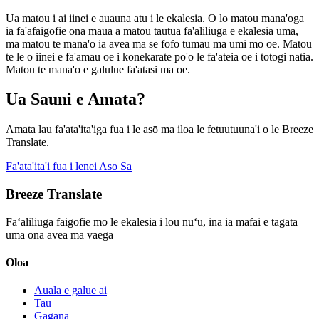
Ua matou i ai iinei e auauna atu i le ekalesia. O lo matou mana'oga
ia fa'afaigofie ona maua a matou tautua fa'aliliuga e ekalesia uma,
ma matou te mana'o ia avea ma se fofo tumau ma umi mo oe. Matou
te le o iinei e fa'amau oe i konekarate po'o le fa'ateia oe i totogi natia.
Matou te mana'o e galulue fa'atasi ma oe.
Ua Sauni e Amata?
Amata lau fa'ata'ita'iga fua i le asō ma iloa le fetuutuuna'i o le Breeze
Translate.
Fa'ata'ita'i fua i lenei Aso Sa
Breeze Translate
Faʻaliliuga faigofie mo le ekalesia i lou nuʻu, ina ia mafai e tagata
uma ona avea ma vaega
Oloa
Auala e galue ai
Tau
Gagana