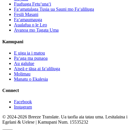
Fuafuaga Fetuʻunaʻi
Faʻamatalaga Tusia ua Sauni mo Faʻaliliuga
Fesili Masani
Faʻamaumauga
Aualafua o le Leo
Avanoa mo Tagata Uma
Kamupani
E uiga ia i matou
Paʻaga ma punaoa
Au galulue
Aiseā e tāua ai faʻaliliuga
Molimau
Manatu o Ekalesia
Connect
Facebook
Instagram
© 2024-2026 Breeze Translate. Ua taofia aia tatau uma. Lesitalaina i
Egelani & Uelese | Kamupani Num. 15535232