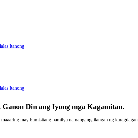
las Itanong
las Itanong
t Ganon Din ang Iyong mga Kagamitan.
 maaaring may bumisitang pamilya na nangangailangan ng karagdagan