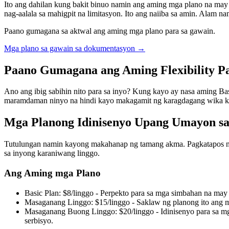
Ito ang dahilan kung bakit binuo namin ang aming mga plano na may 
nag-aalala sa mahigpit na limitasyon. Ito ang naiiba sa amin. Alam 
Paano gumagana sa aktwal ang aming mga plano para sa gawain.
Mga plano sa gawain sa dokumentasyon
→
Paano Gumagana ang Aming Flexibility Pa
Ano ang ibig sabihin nito para sa inyo? Kung kayo ay nasa aming Ba
maramdaman ninyo na hindi kayo makagamit ng karagdagang wika kap
Mga Planong Idinisenyo Upang Umayon sa
Tutulungan namin kayong makahanap ng tamang akma. Pagkatapos ng 
sa inyong karaniwang linggo.
Ang Aming mga Plano
Basic Plan: $8/linggo - Perpekto para sa mga simbahan na may
Masaganang Linggo: $15/linggo - Saklaw ng planong ito ang 
Masaganang Buong Linggo: $20/linggo - Idinisenyo para sa mg
serbisyo.