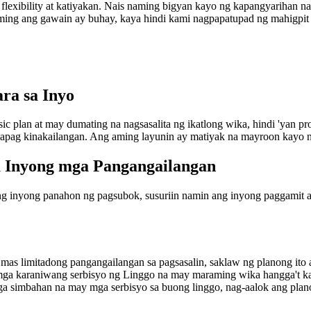
flexibility at katiyakan. Nais naming bigyan kayo ng kapangyarihan 
naming ang gawain ay buhay, kaya hindi kami nagpapatupad ng mahigpit
ra sa Inyo
sic plan at may dumating na nagsasalita ng ikatlong wika, hindi 'yan 
ag kinakailangan. Ang aming layunin ay matiyak na mayroon kayo ng 
 Inyong mga Pangangailangan
inyong panahon ng pagsubok, susuriin namin ang inyong paggamit at
 mas limitadong pangangailangan sa pagsasalin, saklaw ng planong ito
mga karaniwang serbisyo ng Linggo na may maraming wika hangga't ka
a simbahan na may mga serbisyo sa buong linggo, nag-aalok ang planon