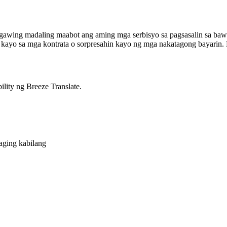
awing madaling maabot ang aming mga serbisyo sa pagsasalin sa bawat
k kayo sa mga kontrata o sorpresahin kayo ng mga nakatagong bayarin.
lity ng Breeze Translate.
aging kabilang