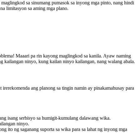
na maglingkod sa sinumang pumasok sa inyong mga pinto, nang hindi
 na limitasyon sa aming mga plano.
problema! Maaari pa rin kayong maglingkod sa kanila. Ayaw naming
kailangan ninyo, kung kailan ninyo kailangan, nang walang abala.
 irerekomenda ang planong sa tingin namin ay pinakamahusay para
 ang isang serbisyo sa humigit-kumulang dalawang wika.
ilangan ninyo.
g ito ng saganang suporta sa wika para sa lahat ng inyong mga