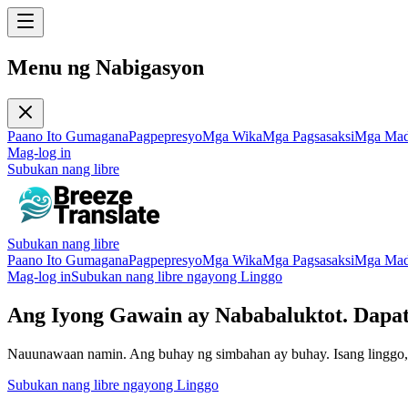
Menu ng Nabigasyon
Paano Ito Gumagana
Pagpepresyo
Mga Wika
Mga Pagsasaksi
Mga Mada
Mag-log in
Subukan nang libre
Subukan nang libre
Paano Ito Gumagana
Pagpepresyo
Mga Wika
Mga Pagsasaksi
Mga Mada
Mag-log in
Subukan nang libre ngayong Linggo
Ang Iyong Gawain ay Nababaluktot. Dapa
Nauunawaan namin. Ang buhay ng simbahan ay buhay. Isang linggo,
Subukan nang libre ngayong Linggo