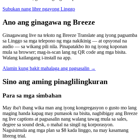
Subukan nang libre ngayong Linggo
Ano ang ginagawa ng Breeze
Ginagawang live na teksto ng Breeze Translate ang iyong pagsamba
sa Linggo sa mga telepono ng mga nakikinig — at opsyonal na
audio — sa wikang pili nila. Pinapatakbo ito ng iyong koponan
mula sa browser; mag-is-scan lang ng QR code ang mga bisita.
Walang kailangang i-install na app.
Alamin kung bakit mahalaga ang pagsasalin
→
Sino ang aming pinaglilingkuran
Para sa mga simbahan
May iba't ibang wika man ang iyong kongregasyon o gusto mo lang
maging handa kapag may pumasok na bisita, nagbibigay ang Breeze
ng live captions at pagsasalin nang walang tawag mula sa sales,
degree sa sound desk, o mahal na singil ng korporasyon.
Nagsisimula ang mga plan sa $8 kada linggo, na may kasamang
libreng trial.