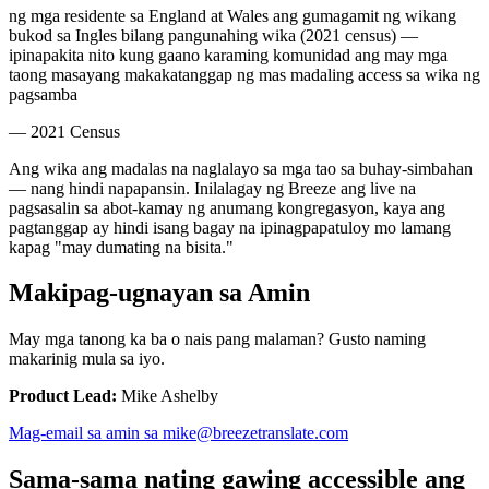
ng mga residente sa England at Wales ang gumagamit ng wikang
bukod sa Ingles bilang pangunahing wika (2021 census) —
ipinapakita nito kung gaano karaming komunidad ang may mga
taong masayang makakatanggap ng mas madaling access sa wika ng
pagsamba
—
2021 Census
Ang wika ang madalas na naglalayo sa mga tao sa buhay-simbahan
— nang hindi napapansin. Inilalagay ng Breeze ang live na
pagsasalin sa abot-kamay ng anumang kongregasyon, kaya ang
pagtanggap ay hindi isang bagay na ipinagpapatuloy mo lamang
kapag "may dumating na bisita."
Makipag-ugnayan sa Amin
May mga tanong ka ba o nais pang malaman? Gusto naming
makarinig mula sa iyo.
Product Lead:
Mike Ashelby
Mag-email sa amin sa mike@breezetranslate.com
Sama-sama nating gawing accessible ang