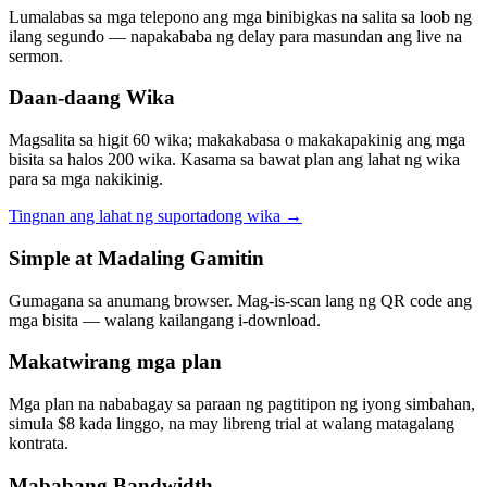
Lumalabas sa mga telepono ang mga binibigkas na salita sa loob ng
ilang segundo — napakababa ng delay para masundan ang live na
sermon.
Daan-daang Wika
Magsalita sa higit 60 wika; makakabasa o makakapakinig ang mga
bisita sa halos 200 wika. Kasama sa bawat plan ang lahat ng wika
para sa mga nakikinig.
Tingnan ang lahat ng suportadong wika
→
Simple at Madaling Gamitin
Gumagana sa anumang browser. Mag-is-scan lang ng QR code ang
mga bisita — walang kailangang i-download.
Makatwirang mga plan
Mga plan na nababagay sa paraan ng pagtitipon ng iyong simbahan,
simula $8 kada linggo, na may libreng trial at walang matagalang
kontrata.
Mababang Bandwidth