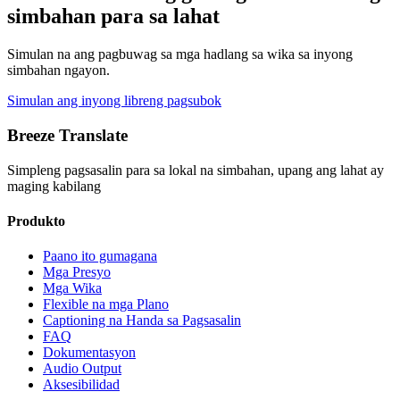
simbahan para sa lahat
Simulan na ang pagbuwag sa mga hadlang sa wika sa inyong
simbahan ngayon.
Simulan ang inyong libreng pagsubok
Breeze Translate
Simpleng pagsasalin para sa lokal na simbahan, upang ang lahat ay
maging kabilang
Produkto
Paano ito gumagana
Mga Presyo
Mga Wika
Flexible na mga Plano
Captioning na Handa sa Pagsasalin
FAQ
Dokumentasyon
Audio Output
Aksesibilidad