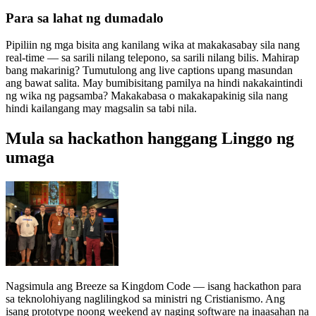
Para sa lahat ng dumadalo
Pipiliin ng mga bisita ang kanilang wika at makakasabay sila nang
real-time — sa sarili nilang telepono, sa sarili nilang bilis. Mahirap
bang makarinig? Tumutulong ang live captions upang masundan
ang bawat salita. May bumibisitang pamilya na hindi nakakaintindi
ng wika ng pagsamba? Makakabasa o makakapakinig sila nang
hindi kailangang may magsalin sa tabi nila.
Mula sa hackathon hanggang Linggo ng
umaga
Nagsimula ang Breeze sa Kingdom Code — isang hackathon para
sa teknolohiyang naglilingkod sa ministri ng Cristianismo. Ang
isang prototype noong weekend ay naging software na inaasahan na