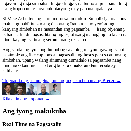
ngayon ng mga simbahan linggo-linggo, na binuo at pinapanatili ng
isang koponan ng mga boluntaryong may pananampalataya.
Si Mike Ashelby ang namumuno sa produkto. Sumali siya matapos
makitang nahihirapan ang dalawang Iranian na miyembro ng
kanyang simbahan na masundan ang pagsamba — isang biyenang
babae na hindi nagsasalita ng Ingles, at isang manugang na lalaki na
hindi kayang isalin ang sermon nang real-time.
Ang sandaling iyon ang humubog sa aming misyon: gawing sapat
na simple ang live captions at pagsasalin ng boses para sa anumang
simbahan, upang walang sinumang dumadalo sa pagsamba nang
hindi nakakaintindi — at ang lahat ay makaramdam na sila ay
kabilang.
Tingnan kung paano ginagamit ng mga simbahan ang Breeze
→
Kilalanin ang koponan
→
Ang iyong makukuha
Real-Time na Pagsasalin