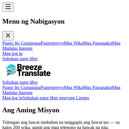
Menu ng Nabigasyon
Paano Ito Gumagana
Pagpepresyo
Mga Wika
Mga Pagsasaksi
Mga
Madalas Itanong
Mag-log in
Subukan nang libre
Subukan nang libre
Paano Ito Gumagana
Pagpepresyo
Mga Wika
Mga Pagsasaksi
Mga
Madalas Itanong
Mag-log in
Subukan nang libre ngayong Linggo
Ang Aming Misyon
Tulungan ang bawat simbahan na tanggapin ang bawat tao — sa
halos 200 wika, gamit ang mga telepono na hawak na nila.