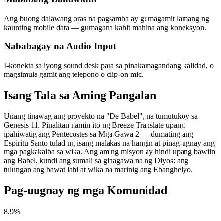
Ang buong dalawang oras na pagsamba ay gumagamit lamang ng
kaunting mobile data — gumagana kahit mahina ang koneksyon.
Nababagay na Audio Input
I-konekta sa iyong sound desk para sa pinakamagandang kalidad, o
magsimula gamit ang telepono o clip-on mic.
Isang Tala sa Aming Pangalan
Unang tinawag ang proyekto na "De Babel", na tumutukoy sa
Genesis 11. Pinalitan namin ito ng Breeze Translate upang
ipahiwatig ang Pentecostes sa Mga Gawa 2 — dumating ang
Espiritu Santo tulad ng isang malakas na hangin at pinag-ugnay ang
mga pagkakaiba sa wika. Ang aming misyon ay hindi upang bawiin
ang Babel, kundi ang sumali sa ginagawa na ng Diyos: ang
tulungan ang bawat lahi at wika na marinig ang Ebanghelyo.
Pag-uugnay ng mga Komunidad
8.9%