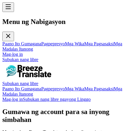
Menu ng Nabigasyon
Paano Ito Gumagana
Pagpepresyo
Mga Wika
Mga Pagsasaksi
Mga
Madalas Itanong
Mag-log in
Subukan nang libre
Subukan nang libre
Paano Ito Gumagana
Pagpepresyo
Mga Wika
Mga Pagsasaksi
Mga
Madalas Itanong
Mag-log in
Subukan nang libre ngayong Linggo
Gumawa ng account para sa inyong
simbahan