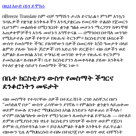
በዚህ እሁድ በነፃ ይሞክሩ
በBreeze Translate ስም ብቻ ግማሹን ታሪክ ይናገራል። ምንም እንኳን
ጉባኤዎች የቋንቋ እንቅፋቶችን እንዲያቋርጡ የመርዳት ተልዕኮ የጀመርን
ቢሆንም፣ መልዕክቱ በሚነገርበት ቋንቋ ግልፅ መሆኑን ማረጋገጥ ከዋነኞቹ
አጠቃቀሞቻችን አንዱ መሆኑን አግኝተናል — በማንበብ በተሻለ መንገድ
የሚከታተሉ ሰዎች የቀጥታ የጽሑፍ ትርጉም። ክርስቲያናዊ ህብረቶች
ውስጥ የመስማት ችግር ያለባቸውን ሰዎች በመርዳት ከ50 ዓመታት በላይ
ልምድ ያለው 'ክፍት ጆሮዎች' በጎ አድራጎት ድርጅት፣ ብዙ ሰዎችን ወደ
አምልኮ ለመቀበል እንደ ተግባራዊ መንገድ ቀጥታ የጽሑፍ ትርጉምን
ይመክራል። ለብዙዎች፣ ቤተ ክርስቲያንን ለመቀላቀል ያለው እንቅፋት
የተለየ ቋንቋ ሳይሆን የመስማት ችግር ነው።
በቤተ ክርስቲያን ውስጥ የመስማት ችግርና
ደንቆሮነትን መፍታት
ብዙ መስማት የተሳናቸው ሰዎች በተደራሽነት ረገድ አስቸጋሪ በሆነ
"መካከለኛ ቦታ" ውስጥ ራሳቸውን ያገኛሉ። የምልክት ቋንቋን ላይጠቀሙ
ወይም የሙሉ ደንቆሮ ማህበረሰብ አካል እንደሆኑ ላይቆጠሩ ይችላሉ፣
ሆኖም በአገልግሎቱ ውስጥ የሚነገረውን ለመከታተል ይቸገራሉ — በተለይ
ድምጽ በሚያስተጋቡ የቤተ ክርስቲያን ህንፃዎች ውስጥ ወይም የጀርባ
ድምጽ ሲያስተጓጉል ነው። ይህ ለአምልኮ ትልቅ እንቅፋት ይፈጥራል፣
ብዙውን ጊዜ ለማህበረሰብ ተብሎ በተዘጋጀ ቦታ ውስጥ ወደ ብቸኝነት