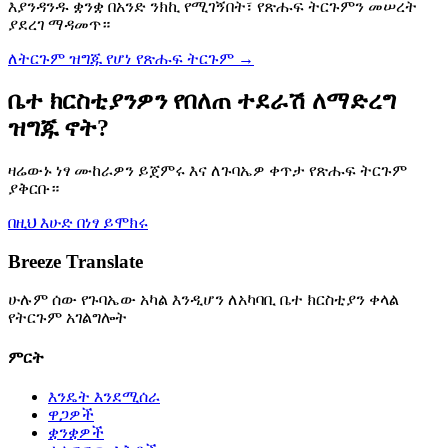
እያንዳንዱ ቋንቋ በአንድ ንክኪ የሚገኝበት፣ የጽሑፍ ትርጉምን መሠረት
ያደረገ ማዳመጥ።
ለትርጉም ዝግጁ የሆነ የጽሑፍ ትርጉም
→
ቤተ ክርስቲያንዎን የበለጠ ተደራሽ ለማድረግ
ዝግጁ ኖት?
ዛሬውኑ ነፃ ሙከራዎን ይጀምሩ እና ለጉባኤዎ ቀጥታ የጽሑፍ ትርጉም
ያቅርቡ።
በዚህ እሁድ በነፃ ይሞክሩ
Breeze Translate
ሁሉም ሰው የጉባኤው አካል እንዲሆን ለአካባቢ ቤተ ክርስቲያን ቀላል
የትርጉም አገልግሎት
ምርት
እንዴት እንደሚሰራ
ዋጋዎች
ቋንቋዎች