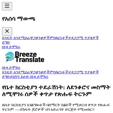
የአሰሳ ማውጫ
እንዴት እንደሚሰራ
ዋጋ
ቋንቋዎች
ምስክርነቶች
ተደጋጋሚ ጥያቄዎች
ይግቡ
በነጻ ይሞክሩ
በነጻ ይሞክሩ
እንዴት እንደሚሰራ
ዋጋ
ቋንቋዎች
ምስክርነቶች
ተደጋጋሚ ጥያቄዎች
ይግቡ
ይህንን እሁድ በነጻ ይሞክሩ
የቤተ ክርስቲያን ተደራሽነት: ለደንቆሮና መስማት
ለሚቸገሩ ሰዎች ቀጥታ የጽሑፍ ትርጉም
ለቤተ ክርስቲያን አገልግሎቶች በስማርት ስልኮች የሚቀርብ ቀጥታ የጽሑፍ
ትርጉም — በ'ክፍት ጆሮዎች' በጎ አድራጎት ድርጅት የሚመከር።