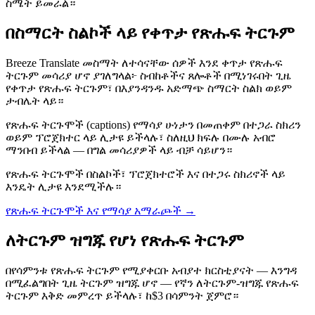
ስሜት ይመራል።
በስማርት ስልኮች ላይ የቀጥታ የጽሑፍ ትርጉም
Breeze Translate መስማት ለተሳናቸው ሰዎች እንደ ቀጥታ የጽሑፍ
ትርጉም መሳሪያ ሆኖ ያገለግላል፦ ስብከቶችና ጸሎቶች በሚነገሩበት ጊዜ
የቀጥታ የጽሑፍ ትርጉም፣ በእያንዳንዱ አድማጭ ስማርት ስልክ ወይም
ታብሌት ላይ።
የጽሑፍ ትርጉሞች (captions) የማሳያ ሁነታን በመጠቀም በተጋራ ስክሪን
ወይም ፕሮጀክተር ላይ ሊታዩ ይችላሉ፣ ስለዚህ ክፍሉ በሙሉ አብሮ
ማንበብ ይችላል — በግል መሳሪያዎች ላይ ብቻ ሳይሆን።
የጽሑፍ ትርጉሞች በስልኮች፣ ፕሮጀክተሮች እና በተጋሩ ስክሪኖች ላይ
እንዴት ሊታዩ እንደሚችሉ።
የጽሑፍ ትርጉሞች እና የማሳያ አማራጮች
→
ለትርጉም ዝግጁ የሆነ የጽሑፍ ትርጉም
በየሳምንቱ የጽሑፍ ትርጉም የሚያቀርቡ አብያተ ክርስቲያናት — እንግዳ
በሚፈልግበት ጊዜ ትርጉም ዝግጁ ሆኖ — የኛን ለትርጉም-ዝግጁ የጽሑፍ
ትርጉም እቅድ መምረጥ ይችላሉ፣ ከ$3 በሳምንት ጀምሮ።