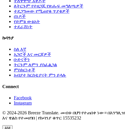
ተለዋዋጭ እቅዶች
ለትርጉም የተዘጋጁ የጽሑፍ መግለጫዎች
ተደጋግመው የሚጠየቁ ጥያቄዎች
ሰነዶች
የድምፅ ውፅአት
ተደራሽነት
ኩባንያ
ስለ እኛ
አጋሮች እና መርጃዎች
ቡድናችን
ትርጉም ለምን ያስፈልጋል
ምስክርነቶች
አብያተ ክርስቲያናት ምን ይላሉ
Connect
Facebook
Instagram
© 2024-2026 Breeze Translate. መብቱ በህግ የተጠበቀ ነው። በእንግሊዝ
እና ዌልስ የተመዘገበ | የኩባንያ ቁጥር 15535232
AM