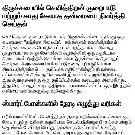
திருச்சபையில் செவித்திறன் குறைபாடு
மற்றும் காது கேளாத தன்மையை நிவர்த்தி
செய்தல்
செவித்திறன் குறைபாடுள்ள பலர் அணுகல்தன்மை குறித்து ஒரு
கடினமான "நடுத்தர நிலையில்" தங்களைக் காண்கிறார்கள்.
அவர்கள் சைகை மொழியைப் பயன்படுத்தாமலோ அல்லது
முழுமையான காது கேளாதோர் சமூகத்தின் ஒரு பகுதியாக
அடையாளப்படுத்திக் கொள்ளாமலோ இருக்கலாம், ஆனாலும்
அவர்கள் ஆராதனையில் பேசப்படுவதைப் புரிந்துகொள்ள
சிரமப்படுகிறார்கள் — குறிப்பாக எதிரொலிக்கும் திருச்சபை
கட்டிடங்களில் அல்லது பின்னணி இரைச்சல் குறுக்கிடும்போது.
இது ஆராதனைக்கு ஒரு குறிப்பிடத்தக்க தடையாக அமைகிறது,
இது பெரும்பாலும் சமூகத்திற்காக வடிவமைக்கப்பட்ட ஒரு இடத்தில்
தனிமை உணர்வுகளுக்கு வழிவகுக்கிறது.
ஸ்மார்ட்போன்களில் நேரடி எழுத்து வரிகள்
பிரீஸ் டிரான்ஸ்லேட், செவித்திறன் குறைபாடுள்ளவர்களுக்கான ஒரு
நேரடி எழுத்து வரிகள் கருவியாக செயல்படுகிறது: பிரசங்கம் மற்றும்
ஜெபங்கள் பேசப்படும்போது, ஒவ்வொரு கேட்பவரின் சொந்த
ஸ்மார்ட்போன் அல்லது டேப்லெட்டிலும் எழுத்து வரிகள் தோன்றும்.