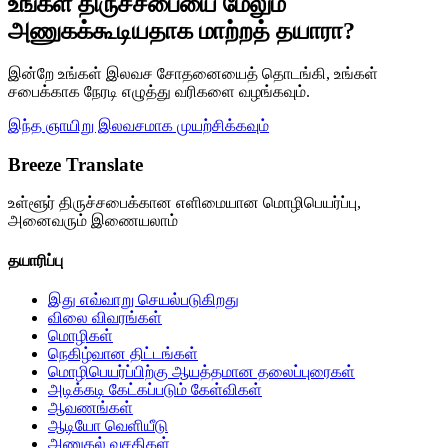
உங்கள் திருச்சபையை மேலும்
அணுகக்கூடியதாக மாற்றத் தயாரா?
இன்றே உங்கள் இலவச சோதனையைத் தொடங்கி, உங்கள்
சபைக்காக நேரடி எழுத்து வரிகளை வழங்கவும்.
இந்த ஞாயிறு இலவசமாக முயற்சிக்கவும்
Breeze Translate
உள்ளூர் திருச்சபைக்கான எளிமையான மொழிபெயர்ப்பு,
அனைவரும் இணையலாம்
தயாரிப்பு
இது எவ்வாறு செயல்படுகிறது
விலை விவரங்கள்
மொழிகள்
நெகிழ்வான திட்டங்கள்
மொழிபெயர்ப்பிற்கு ஆயத்தமான தலைப்புரைகள்
அடிக்கடி கேட்கப்படும் கேள்விகள்
ஆவணங்கள்
ஆடியோ வெளியீடு
அணுகல் வசதிகள்