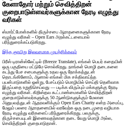
கேளாதோர் மற்றும் செவித்திறன்
குறைபாடுள்ளவர்களுக்கான நேரடி எழுத்து
வரிகள்
ஸ்மார்ட்போன்களில் திருச்சபை ஆராதனைகளுக்கான நேரடி
எழுத்து வரிகள் – Open Ears அறக்கட்டளையால்
பரிந்துரைக்கப்படுகிறது.
இந்த ஞாயிறு இலவசமாக முயற்சிக்கவும்
பிரீஸ் டிரான்ஸ்லேட்டில் (Breeze Translate), எங்கள் பெயர் கதையின்
ஒரு பகுதியை மட்டுமே சொல்கிறது. நாங்கள் மொழி தடைகளை
கடந்து பேச சபைகளுக்கு உதவ ஒரு நோக்கத்துடன்
தொடங்கினோம், ஆனால் எங்கள் மிக சக்திவாய்ந்த
பயன்பாடுகளில் ஒன்று, பேசப்படும் மொழியில் செய்தி தெளிவாக
இருப்பதை உறுதிசெய்வது — படிக்க விரும்பும் மக்களுக்கு நேரடி
எழுத்து வரிகள். கிறிஸ்தவ கூட்டாண்மைகளில் செவித்திறன்
குறைபாடுள்ளவர்களுக்கு 50 ஆண்டுகளுக்கும் மேலான
அனுபவத்துடன் ஆதரவளிக்கும் Open Ears Charity என்ற அமைப்பு,
மேலும் பலரை ஆராதனையில் வரவேற்க ஒரு நடைமுறை வழியாக
நேரடி எழுத்து வரிகளைப் பரிந்துரைக்கிறது. பலருக்கு,
திருச்சபையுடன் இணைவதற்கான தடை வேறு மொழி அல்ல,
செவித்திறன் குறைபாடுதான்.