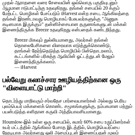
முதல் ஆராதனை வரை சேவையின் ஒவ்வொரு பகுதியுடனும்
ஆழமான ஈடுபாட்டிற்கு உதவுகிறது. தங்கள் சபையில் 20 க்கும்
மேற்பட்ட மொழிகள் பேசப்படும் iHarvest என்ற சபை, ஆங்கிலத்தை
தங்கள் இரண்டாவது மொழியாகப் பேசுபவர்களுக்கு "அணுக
கடினமாக இருக்கும்" தன்னிச்சையான தருணங்களுடன் மக்கள்
இணைந்திருக்க Breeze உதவுகிறது என்பதைக் கண்டறிந்தது.
Breeze மிகவும் துல்லியமானது, அவர்கள் தங்கள்
தொலைபேசிகளை விரைவாக எடுத்துக்கொண்டு,
தாங்கள் தேர்ந்தெடுத்த மொழியில் பின்தொடரலாம்,
கூட்டங்களில் பரிசுத்த ஆவியின் ஓட்டத்துடன் மேலும்
இணைந்திருக்கலாம்.
—
iHarvest
பல்வேறு கலாச்சார ஊழியத்திற்கான ஒரு
"விளையாட்டு மாற்றி"
தொடர்ந்து மாறிவரும் சர்வதேச பார்வையாளர்கள் அல்லது பெரிய
புலம்பெயர் மக்களைக் கொண்ட சமூகங்களுக்கு, நம்பகமான மற்றும்
பயன்படுத்த எளிதான கருவி அத்தியாவசியமானது.
Hounslow-இல் உள்ள ஒரு சபையில், சுமார் 60% சபை உறுப்பினர்கள்
உயர் மட்டத்தில் ஆங்கிலம் பேசாத இடத்தில், மொழிபெயர்ப்பை
நேரடியாக அவர்களது ஒலி அமைப்புடன் இணைப்பதன் மூலம்