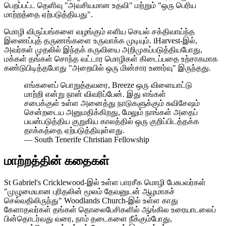
பெறப்பட்ட தெளிவு "அவசியமான உதவி" மற்றும் "ஒரு பெரிய
மாற்றத்தை ஏற்படுத்தியது".
மொழி விருப்பங்களை வழங்கும் எளிய செயல் சக்திவாய்ந்த
இணைப்புத் தருணங்களை உருவாக்க முடியும். iHarvest-இல்,
அவர்கள் முதலில் இந்தக் கருவியை அறிமுகப்படுத்தியபோது,
மக்கள் தங்கள் சொந்த வட்டார மொழிகள் கிடைப்பதை உற்சாகமாக
கண்டுபிடித்தபோது "அறையில் ஒரு மின்சார உணர்வு" இருந்தது.
எங்களைப் பொறுத்தவரை, Breeze ஒரு விளையாட்டு
மாற்றி என்று நான் விவரிப்பேன். இது எங்கள்
சபைக்குள் உள்ள அனைத்து நாடுகளுக்கும் சுவிசேஷம்
சென்றடைய அனுமதிக்கிறது, மேலும் நாங்கள் அதைப்
பயன்படுத்திய குறுகிய காலத்தில் ஒரு குறிப்பிடத்தக்க
தாக்கத்தை ஏற்படுத்தியுள்ளது.
—
South Tenerife Christian Fellowship
மாற்றத்தின் கதைகள்
St Gabriel's Cricklewood-இல் உள்ள பாரசீக மொழி பேசுபவர்கள்
"முழுமையான புரிதலின் மூலம் தேவனுடன் ஆழமாகச்
செல்வதிலிருந்து" Woodlands Church-இல் உள்ள காது
கேளாதவர்கள் தங்கள் தொலைபேசிகளில் ஆங்கில உரையாடலைப்
பின்தொடர்வது வரை, நாம் தடைகளை நீக்கும்போது,