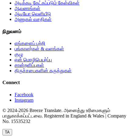
அடிக்கடி கேட்கப்படும் கேள்விகள்
ஆவணங்கள்
ஆடியோ வெளியீடு
அணுகல் வசதிகள்
நிறுவனம்
எங்களைப் பற்றி
பங்காளர்கள் & வளங்கள்
குழு
ஏன் மொழிபெயர்ப்பு
சான்றளிப்புகள்
திருச்சபைகளின் கருத்துகள்
Connect
Facebook
Instagram
© 2024-2026 Breeze Translate. அனைத்து உரிமைகளும்
பாதுகாக்கப்பட்டவை. Registered in England & Wales | Company
No. 15535232
TA