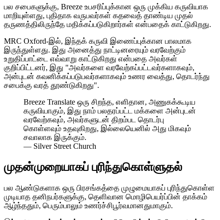
பல சபைகளுக்கு, Breeze உபசரிப்புக்கான ஒரு முக்கிய கருவியாக
மாறியுள்ளது, புதிதாக வருபவர்கள் கதவைத் தாண்டிய முதல்
தருணத்திலிருந்தே மதிக்கப்படுகிறார்கள் என்பதைக் காட்டுகிறது.
MRC Oxford-இல், இந்தக் கருவி இணைப்புக்கான பாலமாக
இருந்துள்ளது. இது அனைத்து நாட்டினரையும் வரவேற்கும்
உறுதிப்பாட்டை எவ்வாறு காட்டுகிறது என்பதை அவர்கள்
குறிப்பிட்டனர், இது "அவர்களை வரவேற்கப்பட்டவர்களாகவும்,
அன்புடன் கவனிக்கப்படுபவர்களாகவும் உணர வைத்து, தொடர்ந்து
சபைக்கு வரத் தூண்டுகிறது".
Breeze Translate ஒரு சிறந்த, எளிதான, அணுகக்கூடிய
கருவியாகும், இது நாம் பலதரப்பட்ட மக்களை அன்புடன்
வரவேற்கவும், அவர்களுடன் திறம்பட தொடர்பு
கொள்ளவும் உதவுகிறது, இல்லையெனில் அது மிகவும்
சவாலாக இருக்கும்.
—
Silver Street Church
முதன்முறையாகப் புரிந்துகொள்ளுதல்
பல ஆண்டுகளாக ஒரு பிரசங்கத்தை முழுமையாகப் புரிந்துகொள்ள
முடியாத தனிநபர்களுக்கு, தெளிவான மொழிபெயர்ப்பின் தாக்கம்
ஆழ்ந்ததும், பெரும்பாலும் உணர்ச்சிபூர்வமானதுமாகும்.