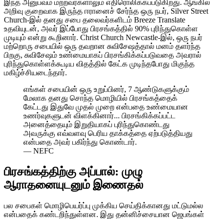
இந்த அனுபவம் மற்றவர்களாலும் எதிரொலிக்கப்படுகிறது. ஆங்கில
அறிவு குறைவாக இருந்த ஈரானைச் சேர்ந்த ஒரு நபர், Silver Street
Church-இல் தனது சபை தலைவர்களிடம் Breeze Translate
உதவியுடன், அவர் இப்போது பிரசங்கத்தில் 90% புரிந்துகொள்ள
முடியும் என்று கூறினார். Christ Church Newcastle-இல், ஒரு நபர்
மற்றொரு சபையில் ஒரு தவறான சுவிசேஷத்தால் மனம் தளர்ந்த
பிறகு, சுவிசேஷம் உண்மையாகப் பிரசங்கிக்கப்படுவதை அவரால்
புரிந்துகொள்ளக்கூடிய விதத்தில் கேட்க முடிந்தபோது மிகுந்த
மகிழ்ச்சியடைந்தார்.
எங்கள் சபையின் ஒரு உறுப்பினர், 7 ஆண்டுகளுக்கும்
மேலாக தனது சொந்த மொழியில் பிரசங்கத்தைக்
கேட்டது இதுவே முதல் முறை என்பதை உண்மையான
உணர்வுகளுடன் விளக்கினார்... பிரசங்கிக்கப்பட்ட
அனைத்தையும் இறுதியாகப் புரிந்துகொண்டது
அவருக்கு எவ்வளவு பெரிய தாக்கத்தை ஏற்படுத்தியது
என்பதை அவர் பகிர்ந்து கொண்டார்.
—
NEFC
பிரசங்கத்திற்கு அப்பால்: முழு
ஆராதனையுடனும் இணைதல்
பல சபைகள் மொழிபெயர்ப்பு முக்கிய செய்திக்கானது மட்டுமல்ல
என்பதைக் கண்டறிந்துள்ளன. இது தன்னிச்சையான ஜெபங்கள்