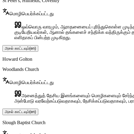
St Peter's, Hillfields, Coventry
மொழிபெயர்க்கப்பட்டது
ஒவ்வொரு வாரமும், ஆராதனையைப் புரிந்துகொள்ள முடிந்த ந
குடியேறியவர்கள், ஆனால் தங்களைச் சந்திக்க வந்திருக்கும
எளிதாகப் பின்பற்ற முடிகிறது.
அசல் காட்டவும்
(
en
)
Howard Golton
Woodlands Church
மொழிபெயர்க்கப்பட்டது
அனைத்துத் தேசிய இனங்களையும் மொழிகளையும் சேர்ந்த ம
அன்போடு வரவேற்கப்படுவதாகவும், நேசிக்கப்படுவதாகவும், பர
அசல் காட்டவும்
(
en
)
Slough Baptist Church