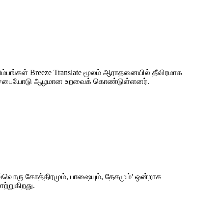
ுடும்பங்கள் Breeze Translate மூலம் ஆராதனையில் தீவிரமாக
 திருச்சபையோடு ஆழமான உறவைக் கொண்டுள்ளனர்.
வ்வொரு கோத்திரமும், பாஷையும், தேசமும்' ஒன்றாக
்றுகிறது.