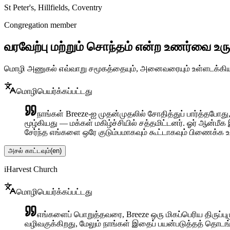
St Peter's, Hillfields, Coventry
Congregation member
வரவேற்பு மற்றும் சொந்தம் என்ற உணர்வை உரு
மொழி அணுகல் எவ்வாறு சமூகத்தையும், அனைவரையும் உள்ளடக்கிய
மொழிபெயர்க்கப்பட்டது
நாங்கள் Breeze-ஐ முதன்முதலில் சோதித்துப் பார்த்தபோத
மூழ்கியது — மக்கள் மகிழ்ச்சியில் சத்தமிட்டனர். ஓர் ஆன்
சேர்ந்த எங்களை ஒரே குடும்பமாகவும் கூட்டாகவும் பிணைக்க 
அசல் காட்டவும்
(
en
)
iHarvest Church
மொழிபெயர்க்கப்பட்டது
எங்களைப் பொறுத்தவரை, Breeze ஒரு மிகப்பெரிய திருப்
வழிவகுக்கிறது, மேலும் நாங்கள் இதைப் பயன்படுத்தத் தொடங்