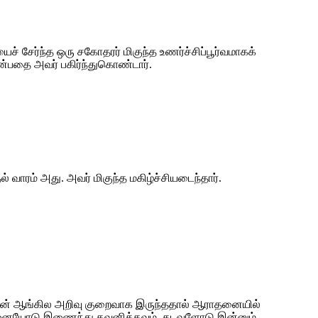
 சேர்ந்த ஒரு சகோதரர் மிகுந்த உணர்ச்சிப்பூர்வமாகக்
என்பதை அவர் பகிர்ந்துகொண்டார்.
 வாரம் அது. அவர் மிகுந்த மகிழ்ச்சியடைந்தார்.
்களின் ஆங்கில அறிவு குறைவாக இருந்ததால் ஆராதனையில்
ாதனையோடு இணைந்து கவனிக்கவும், கடவுளோடு இன்னும்