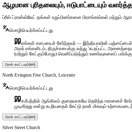
ஆழமான புரிதலையும், ஈடுபாட்டையும் வளர்த்த
ப்ரீஸ் ட்ரான்ஸ்லேட் தங்கள் உறுப்பினர்களை பிரசங்கங்கள் மற
மொழிபெயர்க்கப்பட்டது
எங்கள் சபையைச் சேர்ந்தவர் — இந்தியாவின் பஞ்சாப்பை
அவர் எங்களிடம், திருச்சபைக்கு வந்து 'கூறப்பட்ட அனைத்தை
(மற்றும் கேட்கும்போது) வெளிப்படுத்தும் உணர்வுகளைப் பார்க
அசல் காட்டவும்
(
en
)
North Evington Free Church, Leicester
மொழிபெயர்க்கப்பட்டது
சமீபத்தில் ஆங்கிலம் குறைவாகவே தெரிந்த ஈரானைச் சேர்ந
முடிகிறது என்று கூறியதைக் கேட்டு நான் மிகவும் உற்சாகமடைந
அசல் காட்டவும்
(
en
)
Silver Street Church