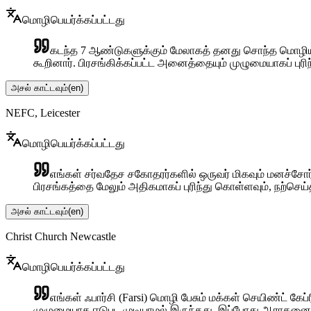
மொழிபெயர்க்கப்பட்டது
கடந்த 7 ஆண்டுகளுக்கும் மேலாகத் தனது சொந்த மொழியில்
கூறினார். பிரசங்கிக்கப்பட்ட அனைத்தையும் முழுமையாகப் பு
அசல் காட்டவும்
(
en
)
NEFC, Leicester
மொழிபெயர்க்கப்பட்டது
எங்கள் சர்வதேச சகோதரர்களில் ஒருவர் மிகவும் மனச்சோர்வ
பிரசங்கத்தை மேலும் அதிகமாகப் புரிந்து கொள்ளவும், நற்செய்
அசல் காட்டவும்
(
en
)
Christ Church Newcastle
மொழிபெயர்க்கப்பட்டது
எங்கள் ஃபார்சி (Farsi) மொழி பேசும் மக்கள் செயிண்ட்
முழுமையாக ஈடுபட முடியாமல் இருந்தது. இப்போது ஆராதனை