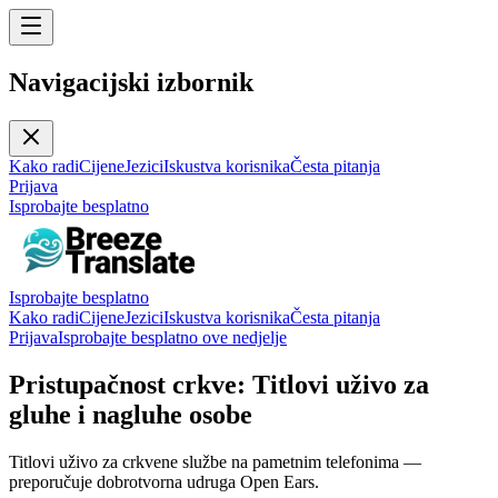
Navigacijski izbornik
Kako radi
Cijene
Jezici
Iskustva korisnika
Česta pitanja
Prijava
Isprobajte besplatno
Isprobajte besplatno
Kako radi
Cijene
Jezici
Iskustva korisnika
Česta pitanja
Prijava
Isprobajte besplatno ove nedjelje
Pristupačnost crkve: Titlovi uživo za
gluhe i nagluhe osobe
Titlovi uživo za crkvene službe na pametnim telefonima —
preporučuje dobrotvorna udruga Open Ears.