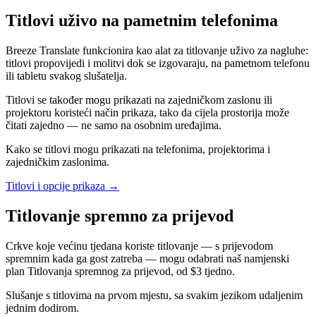
Titlovi uživo na pametnim telefonima
Breeze Translate funkcionira kao alat za titlovanje uživo za nagluhe:
titlovi propovijedi i molitvi dok se izgovaraju, na pametnom telefonu
ili tabletu svakog slušatelja.
Titlovi se također mogu prikazati na zajedničkom zaslonu ili
projektoru koristeći način prikaza, tako da cijela prostorija može
čitati zajedno — ne samo na osobnim uređajima.
Kako se titlovi mogu prikazati na telefonima, projektorima i
zajedničkim zaslonima.
Titlovi i opcije prikaza
→
Titlovanje spremno za prijevod
Crkve koje većinu tjedana koriste titlovanje — s prijevodom
spremnim kada ga gost zatreba — mogu odabrati naš namjenski
plan Titlovanja spremnog za prijevod, od $3 tjedno.
Slušanje s titlovima na prvom mjestu, sa svakim jezikom udaljenim
jednim dodirom.