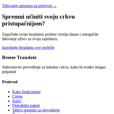
Titlovanje spremno za prijevod
→
Spremni učiniti svoju crkvu
pristupačnijom?
Započnite svoju besplatnu probnu verziju danas i omogućite
titlovanje uživo za svoju zajednicu.
Isprobajte besplatno ove nedjelje
Breeze Translate
Jednostavno prevođenje za lokalnu crkvu, kako bi svatko mogao
pripadati
Proizvod
Kako funkcionira
Cijene
Jezici
Fleksibilni paketi
Titlovi spremni za prevođenje