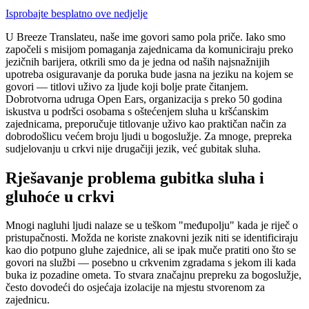
Isprobajte besplatno ove nedjelje
U Breeze Translateu, naše ime govori samo pola priče. Iako smo
započeli s misijom pomaganja zajednicama da komuniciraju preko
jezičnih barijera, otkrili smo da je jedna od naših najsnažnijih
upotreba osiguravanje da poruka bude jasna na jeziku na kojem se
govori — titlovi uživo za ljude koji bolje prate čitanjem.
Dobrotvorna udruga Open Ears, organizacija s preko 50 godina
iskustva u podršci osobama s oštećenjem sluha u kršćanskim
zajednicama, preporučuje titlovanje uživo kao praktičan način za
dobrodošlicu većem broju ljudi u bogoslužje. Za mnoge, prepreka
sudjelovanju u crkvi nije drugačiji jezik, već gubitak sluha.
Rješavanje problema gubitka sluha i
gluhoće u crkvi
Mnogi nagluhi ljudi nalaze se u teškom "međupolju" kada je riječ o
pristupačnosti. Možda ne koriste znakovni jezik niti se identificiraju
kao dio potpuno gluhe zajednice, ali se ipak muče pratiti ono što se
govori na službi — posebno u crkvenim zgradama s jekom ili kada
buka iz pozadine ometa. To stvara značajnu prepreku za bogoslužje,
često dovodeći do osjećaja izolacije na mjestu stvorenom za
zajednicu.