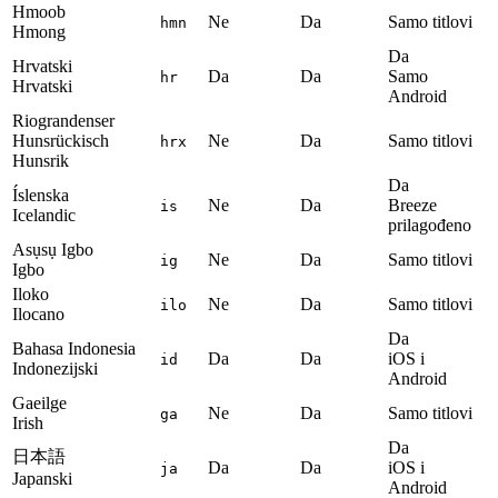
Hmoob
Ne
Da
Samo titlovi
hmn
Hmong
Da
Hrvatski
Da
Da
Samo
hr
Hrvatski
Android
Riograndenser
Hunsrückisch
Ne
Da
Samo titlovi
hrx
Hunsrik
Da
Íslenska
Ne
Da
Breeze
is
Icelandic
prilagođeno
Asụsụ Igbo
Ne
Da
Samo titlovi
ig
Igbo
Iloko
Ne
Da
Samo titlovi
ilo
Ilocano
Da
Bahasa Indonesia
Da
Da
iOS i
id
Indonezijski
Android
Gaeilge
Ne
Da
Samo titlovi
ga
Irish
Da
日本語
Da
Da
iOS i
ja
Japanski
Android