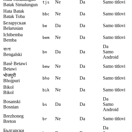
Ne
Da
Samo titlovi
tjs
Batak Simalungun
Hata Batak
Ne
Da
Samo titlovi
bbc
Batak Toba
Беларуская
Da
Da
Samo titlovi
be
Belarusian
Ichibemba
Ne
Da
Samo titlovi
bem
Bemba
Da
বাংলা
Da
Da
Samo
bn
Bengalski
Android
Basè Betawi
Ne
Da
Samo titlovi
bew
Betawi
भोजपुरी
Ne
Da
Samo titlovi
bho
Bhojpuri
Bikol
Ne
Da
Samo titlovi
bik
Bikol
Da
Bosanski
Da
Da
Samo
bs
Bosnian
Android
Brezhoneg
Ne
Da
Samo titlovi
br
Breton
Da
Български