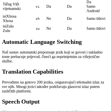
Da
Tiếng Việt
Da
Da
Samo
vi
vijetnamski
Android
isiXhosa
Ne
Da
Samo titlovi
xh
Xhosa
isiZulu
Ne
Da
Samo titlovi
zu
Zulu
Automatic Language Switching
Naš sustav automatski prepoznaje jezik koji se govori i sukladno
tome prebacuje prijevod, čineći ga neprimjetnim za višejezične
službe.
Translation Capabilities
Prevodimo na gotovo 200 jezika, osiguravajući tekstualni izlaz za
sve njih. Mnogi jezici također podržavaju glasovni izlaz putem
različitih platformi.
Speech Output