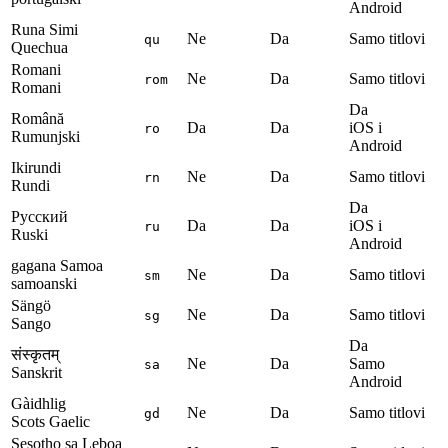
Android
Runa Simi
Ne
Da
Samo titlovi
qu
Quechua
Romani
Ne
Da
Samo titlovi
rom
Romani
Da
Română
Da
Da
iOS i
ro
Rumunjski
Android
Ikirundi
Ne
Da
Samo titlovi
rn
Rundi
Da
Русский
Da
Da
iOS i
ru
Ruski
Android
gagana Samoa
Ne
Da
Samo titlovi
sm
samoanski
Sängö
Ne
Da
Samo titlovi
sg
Sango
Da
संस्कृतम्
Ne
Da
Samo
sa
Sanskrit
Android
Gàidhlig
Ne
Da
Samo titlovi
gd
Scots Gaelic
Sesotho sa Leboa