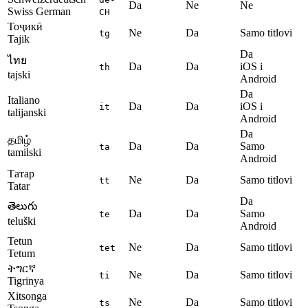
Da
Ne
Ne
Swiss German
CH
Тоҷикӣ
Ne
Da
Samo titlovi
tg
Tajik
Da
ไทย
Da
Da
iOS i
th
tajski
Android
Da
Italiano
Da
Da
iOS i
it
talijanski
Android
Da
தமிழ்
Da
Da
Samo
ta
tamilski
Android
Татар
Ne
Da
Samo titlovi
tt
Tatar
Da
తెలుగు
Da
Da
Samo
te
teluški
Android
Tetun
Ne
Da
Samo titlovi
tet
Tetum
ትግርኛ
Ne
Da
Samo titlovi
ti
Tigrinya
Xitsonga
Ne
Da
Samo titlovi
ts