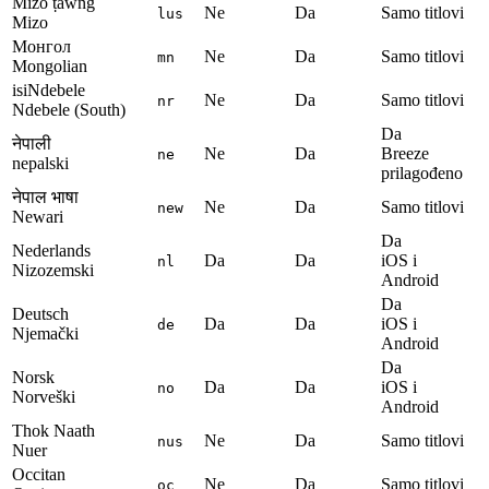
Mizo ṭawng
Ne
Da
Samo titlovi
lus
Mizo
Монгол
Ne
Da
Samo titlovi
mn
Mongolian
isiNdebele
Ne
Da
Samo titlovi
nr
Ndebele (South)
Da
नेपाली
Ne
Da
Breeze
ne
nepalski
prilagođeno
नेपाल भाषा
Ne
Da
Samo titlovi
new
Newari
Da
Nederlands
Da
Da
iOS i
nl
Nizozemski
Android
Da
Deutsch
Da
Da
iOS i
de
Njemački
Android
Da
Norsk
Da
Da
iOS i
no
Norveški
Android
Thok Naath
Ne
Da
Samo titlovi
nus
Nuer
Occitan
Ne
Da
Samo titlovi
oc