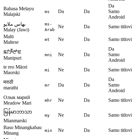
Da
Bahasa Melayu
Da
Da
Samo
ms
Malajski
Android
بهاس ملايو
ms-
Ne
Da
Samo titlovi
Malay (Jawi)
Arab
Malti
Ne
Da
Samo titlovi
mt
Maltese
Da
ꯃꯤꯇꯩꯂꯣꯟ
Ne
Da
Samo
mni
Manipuri
Android
te reo Māori
Ne
Da
Samo titlovi
mi
Maorski
Da
मराठी
Da
Da
Samo
mr
marathi
Android
Олык марий
Ne
Da
Samo titlovi
mhr
Meadow Mari
မြန်မာဘာသာ
Ne
Da
Samo titlovi
my
Mianmarski
Baso Minangkabau
Ne
Da
Samo titlovi
min
Minang