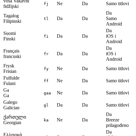
vosa Vakaviti
Ne
Da
Samo titlovi
fj
fidžijski
Da
Tagalog
Da
Da
Samo
tl
Filipinski
Android
Da
Suomi
Da
Da
iOS i
fi
Finski
Android
Da
Français
Da
Da
iOS i
fr
francuski
Android
Frysk
Ne
Da
Samo titlovi
fy
Frisian
Fulfulde
Ne
Da
Samo titlovi
ff
Fulani
Ga
Ne
Da
Samo titlovi
gaa
Ga
Galego
Da
Da
Samo titlovi
gl
Galician
Da
ქართული
Ne
Da
Breeze
ka
Georgian
prilagođeno
Da
Ελληνικά