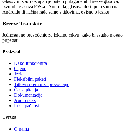
Glasovni izlaz dostupan je putem prilagođenih Breeze glasova,
izvornih glasova iOS-a i Androida, glasova dostupnih samo na
Androidu ili načina rada samo s titlovima, ovisno o jeziku.
Breeze Translate
Jednostavno prevođenje za lokalnu crkvu, kako bi svatko mogao
pripadati
Proizvod
Kako funkcionira
Cijene
Jezici
Fleksibilni paketi
Titlovi spremni za prevođenje
Česta pitanja
Dokumentacija
Audio izlaz
Pristupačnost
Tvrtka
O nama