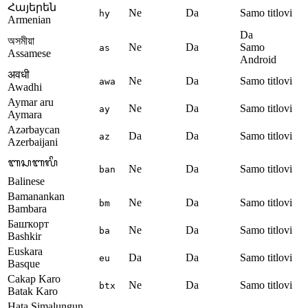
Հայերեն
Ne
Da
Samo titlovi
hy
Armenian
Da
অসমীয়া
Ne
Da
Samo
as
Assamese
Android
अवधी
Ne
Da
Samo titlovi
awa
Awadhi
Aymar aru
Ne
Da
Samo titlovi
ay
Aymara
Azərbaycan
Da
Da
Samo titlovi
az
Azerbaijani
ᬩᬲᬩᬮᬶ
Ne
Da
Samo titlovi
ban
Balinese
Bamanankan
Ne
Da
Samo titlovi
bm
Bambara
Башҡорт
Ne
Da
Samo titlovi
ba
Bashkir
Euskara
Da
Da
Samo titlovi
eu
Basque
Cakap Karo
Ne
Da
Samo titlovi
btx
Batak Karo
Hata Simalungun