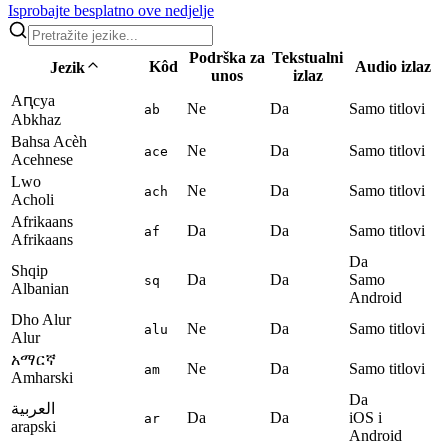
Isprobajte besplatno ove nedjelje
Podrška za
Tekstualni
Kôd
Audio izlaz
Jezik
unos
izlaz
Аԥсуа
Ne
Da
Samo titlovi
ab
Abkhaz
Bahsa Acèh
Ne
Da
Samo titlovi
ace
Acehnese
Lwo
Ne
Da
Samo titlovi
ach
Acholi
Afrikaans
Da
Da
Samo titlovi
af
Afrikaans
Da
Shqip
Da
Da
Samo
sq
Albanian
Android
Dho Alur
Ne
Da
Samo titlovi
alu
Alur
አማርኛ
Ne
Da
Samo titlovi
am
Amharski
Da
العربية
Da
Da
iOS i
ar
arapski
Android