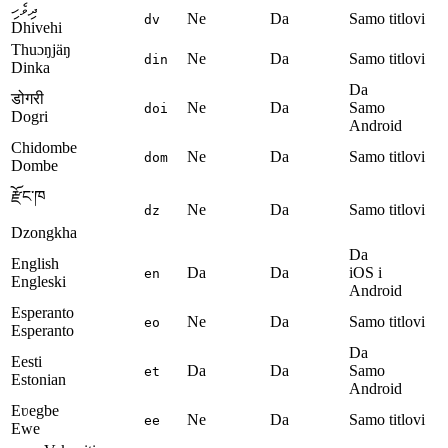
ދިވެހި
Ne
Da
Samo titlovi
dv
Dhivehi
Thuɔŋjäŋ
Ne
Da
Samo titlovi
din
Dinka
Da
डोगरी
Ne
Da
Samo
doi
Dogri
Android
Chidombe
Ne
Da
Samo titlovi
dom
Dombe
རྫོང་ཁ
Ne
Da
Samo titlovi
dz
Dzongkha
Da
English
Da
Da
iOS i
en
Engleski
Android
Esperanto
Ne
Da
Samo titlovi
eo
Esperanto
Da
Eesti
Da
Da
Samo
et
Estonian
Android
Eʋegbe
Ne
Da
Samo titlovi
ee
Ewe