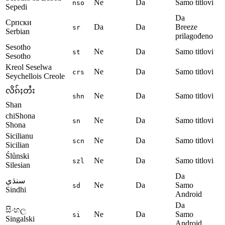
Ne
Da
Samo titlovi
nso
Sepedi
Da
Српски
Da
Da
Breeze
sr
Serbian
prilagođeno
Sesotho
Ne
Da
Samo titlovi
st
Sesotho
Kreol Seselwa
Ne
Da
Samo titlovi
crs
Seychellois Creole
လိၵ်ႈတႆး
Ne
Da
Samo titlovi
shn
Shan
chiShona
Ne
Da
Samo titlovi
sn
Shona
Sicilianu
Ne
Da
Samo titlovi
scn
Sicilian
Ślůnski
Ne
Da
Samo titlovi
szl
Silesian
Da
سنڌي
Ne
Da
Samo
sd
Sindhi
Android
Da
සිංහල
Ne
Da
Samo
si
Singalski
Android