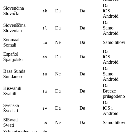
Da
Slovenčina
Da
Da
iOS i
sk
Slovački
Android
Da
Slovenščina
Da
Da
Samo
sl
Slovenian
Android
Soomaali
Ne
Da
Samo titlovi
so
Somali
Da
Español
Da
Da
iOS i
es
Španjolski
Android
Da
Basa Sunda
Ne
Da
Samo
su
Sundanese
Android
Da
Kiswahili
Da
Da
Breeze
sw
Svahili
prilagođeno
Da
Svenska
Da
Da
iOS i
sv
Švedski
Android
SiSwati
Ne
Da
Samo titlovi
ss
Swati
Schweizerdeutsch
de-