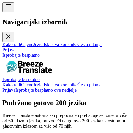
Navigacijski izbornik
Kako radi
Cijene
Jezici
Iskustva korisnika
Česta pitanja
Prijava
Isprobajte besplatno
Isprobajte besplatno
Kako radi
Cijene
Jezici
Iskustva korisnika
Česta pitanja
Prijava
Isprobajte besplatno ove nedjelje
Podržano gotovo 200 jezika
Breeze Translate automatski prepoznaje i prebacuje se između više
od 60 ulaznih jezika, prevodeći na gotovo 200 jezika s dostupnim
glasovnim izlazom za više od 70 njih.