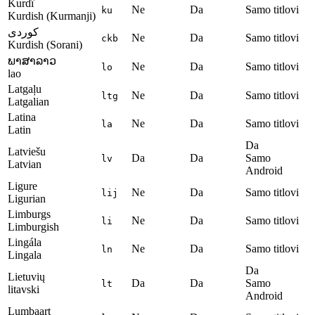
Kurdî
Ne
Da
Samo titlovi
ku
Kurdish (Kurmanji)
کوردی
Ne
Da
Samo titlovi
ckb
Kurdish (Sorani)
ພາສາລາວ
Ne
Da
Samo titlovi
lo
lao
Latgaļu
Ne
Da
Samo titlovi
ltg
Latgalian
Latina
Ne
Da
Samo titlovi
la
Latin
Da
Latviešu
Da
Da
Samo
lv
Latvian
Android
Ligure
Ne
Da
Samo titlovi
lij
Ligurian
Limburgs
Ne
Da
Samo titlovi
li
Limburgish
Lingála
Ne
Da
Samo titlovi
ln
Lingala
Da
Lietuvių
Da
Da
Samo
lt
litavski
Android
Lumbaart