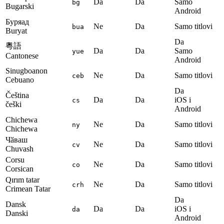
Da
Da
Samo
bg
Bugarski
Android
Буряад
Ne
Da
Samo titlovi
bua
Buryat
Da
粵語
Da
Da
Samo
yue
Cantonese
Android
Sinugboanon
Ne
Da
Samo titlovi
ceb
Cebuano
Da
Čeština
Da
Da
iOS i
cs
češki
Android
Chichewa
Ne
Da
Samo titlovi
ny
Chichewa
Чӑваш
Ne
Da
Samo titlovi
cv
Chuvash
Corsu
Ne
Da
Samo titlovi
co
Corsican
Qırım tatar
Ne
Da
Samo titlovi
crh
Crimean Tatar
Da
Dansk
Da
Da
iOS i
da
Danski
Android