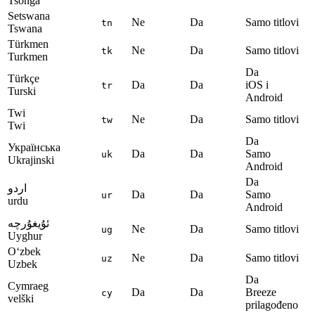
Tsonga
Setswana
Ne
Da
Samo titlovi
tn
Tswana
Türkmen
Ne
Da
Samo titlovi
tk
Turkmen
Da
Türkçe
Da
Da
iOS i
tr
Turski
Android
Twi
Ne
Da
Samo titlovi
tw
Twi
Da
Українська
Da
Da
Samo
uk
Ukrajinski
Android
Da
اردو
Da
Da
Samo
ur
urdu
Android
ئۇيغۇرچە
Ne
Da
Samo titlovi
ug
Uyghur
Oʻzbek
Ne
Da
Samo titlovi
uz
Uzbek
Da
Cymraeg
Da
Da
Breeze
cy
velški
prilagođeno