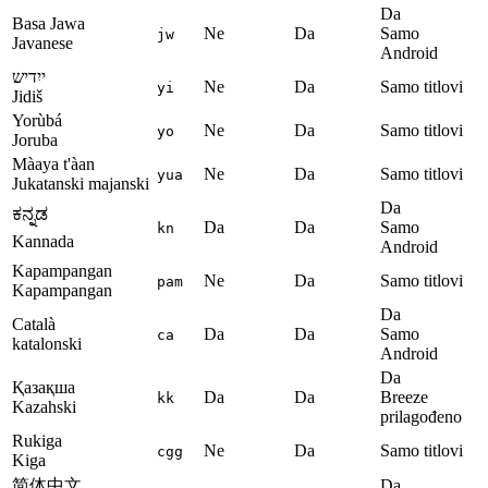
Da
Basa Jawa
Ne
Da
Samo
jw
Javanese
Android
ייִדיש
Ne
Da
Samo titlovi
yi
Jidiš
Yorùbá
Ne
Da
Samo titlovi
yo
Joruba
Màaya t'àan
Ne
Da
Samo titlovi
yua
Jukatanski majanski
Da
ಕನ್ನಡ
Da
Da
Samo
kn
Kannada
Android
Kapampangan
Ne
Da
Samo titlovi
pam
Kapampangan
Da
Català
Da
Da
Samo
ca
katalonski
Android
Da
Қазақша
Da
Da
Breeze
kk
Kazahski
prilagođeno
Rukiga
Ne
Da
Samo titlovi
cgg
Kiga
简体中文
Da