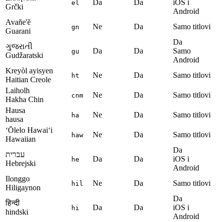
Da
Da
iOS i
el
Grčki
Android
Avañe'ẽ
Ne
Da
Samo titlovi
gn
Guarani
Da
ગુજરાતી
Da
Da
Samo
gu
Gudžaratski
Android
Kreyòl ayisyen
Ne
Da
Samo titlovi
ht
Haitian Creole
Laiholh
Ne
Da
Samo titlovi
cnm
Hakha Chin
Hausa
Ne
Da
Samo titlovi
ha
hausa
ʻŌlelo Hawaiʻi
Ne
Da
Samo titlovi
haw
Hawaiian
Da
עברית
Da
Da
iOS i
he
Hebrejski
Android
Ilonggo
Ne
Da
Samo titlovi
hil
Hiligaynon
Da
हिन्दी
Da
Da
iOS i
hi
hindski
Android