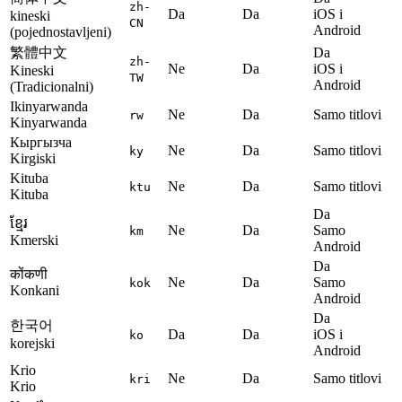
zh-
Da
Da
iOS i
kineski
CN
Android
(pojednostavljeni)
繁體中文
Da
zh-
Ne
Da
iOS i
Kineski
TW
Android
(Tradicionalni)
Ikinyarwanda
Ne
Da
Samo titlovi
rw
Kinyarwanda
Кыргызча
Ne
Da
Samo titlovi
ky
Kirgiski
Kituba
Ne
Da
Samo titlovi
ktu
Kituba
Da
ខ្មែរ
Ne
Da
Samo
km
Kmerski
Android
Da
कोंकणी
Ne
Da
Samo
kok
Konkani
Android
Da
한국어
Da
Da
iOS i
ko
korejski
Android
Krio
Ne
Da
Samo titlovi
kri
Krio