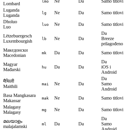
Ne
Da
Samo titlovi
lmo
Lombard
Luganda
Ne
Da
Samo titlovi
lg
Luganda
Dholuo
Ne
Da
Samo titlovi
luo
Luo
Da
Lëtzebuergesch
Ne
Da
Breeze
lb
Luxembourgish
prilagođeno
Македонски
Da
Da
Samo titlovi
mk
Macedonian
Da
Magyar
Da
Da
iOS i
hu
Mađarski
Android
Da
मैथिली
Ne
Da
Samo
mai
Maithili
Android
Basa Mangkasara
Ne
Da
Samo titlovi
mak
Makassar
Malagasy
Ne
Da
Samo titlovi
mg
Malagasy
Da
മലയാളം
Da
Da
Samo
ml
malajalamski
Android