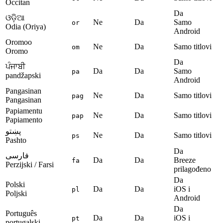
Occitan
Da
ଓଡ଼ିଆ
Ne
Da
Samo
or
Odia (Oriya)
Android
Oromoo
Ne
Da
Samo titlovi
om
Oromo
Da
ਪੰਜਾਬੀ
Da
Da
Samo
pa
pandžapski
Android
Pangasinan
Ne
Da
Samo titlovi
pag
Pangasinan
Papiamentu
Ne
Da
Samo titlovi
pap
Papiamento
پښتو
Ne
Da
Samo titlovi
ps
Pashto
Da
فارسی
Da
Da
Breeze
fa
Perzijski / Farsi
prilagođeno
Da
Polski
Da
Da
iOS i
pl
Poljski
Android
Da
Português
Da
Da
iOS i
pt
portugalski