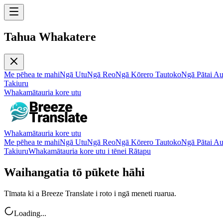
Tahua Whakatere
Me pēhea te mahi
Ngā Utu
Ngā Reo
Ngā Kōrero Tautoko
Ngā Pātai A
Takiuru
Whakamātauria kore utu
Whakamātauria kore utu
Me pēhea te mahi
Ngā Utu
Ngā Reo
Ngā Kōrero Tautoko
Ngā Pātai A
Takiuru
Whakamātauria kore utu i tēnei Rātapu
Waihangatia tō pūkete hāhi
Tīmata ki a Breeze Translate i roto i ngā meneti ruarua.
Loading...