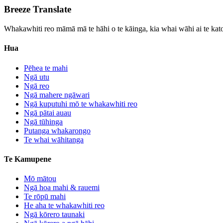
Breeze Translate
Whakawhiti reo māmā mā te hāhi o te kāinga, kia whai wāhi ai te kat
Hua
Pēhea te mahi
Ngā utu
Ngā reo
Ngā mahere ngāwari
Ngā kuputuhi mō te whakawhiti reo
Ngā pātai auau
Ngā tūhinga
Putanga whakarongo
Te whai wāhitanga
Te Kamupene
Mō mātou
Ngā hoa mahi & rauemi
Te rōpū mahi
He aha te whakawhiti reo
Ngā kōrero taunaki