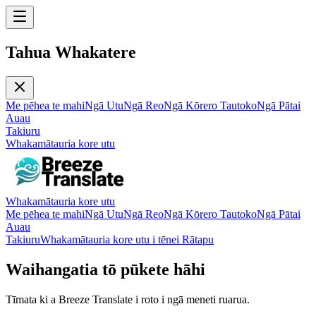
Tahua Whakatere
Me pēhea te mahi
Ngā Utu
Ngā Reo
Ngā Kōrero Tautoko
Ngā Pātai
Auau
Takiuru
Whakamātauria kore utu
Whakamātauria kore utu
Me pēhea te mahi
Ngā Utu
Ngā Reo
Ngā Kōrero Tautoko
Ngā Pātai
Auau
Takiuru
Whakamātauria kore utu i tēnei Rātapu
Waihangatia tō pūkete hāhi
Tīmata ki a Breeze Translate i roto i ngā meneti ruarua.