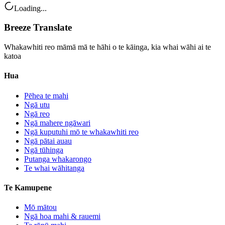
Loading...
Breeze Translate
Whakawhiti reo māmā mā te hāhi o te kāinga, kia whai wāhi ai te
katoa
Hua
Pēhea te mahi
Ngā utu
Ngā reo
Ngā mahere ngāwari
Ngā kuputuhi mō te whakawhiti reo
Ngā pātai auau
Ngā tūhinga
Putanga whakarongo
Te whai wāhitanga
Te Kamupene
Mō mātou
Ngā hoa mahi & rauemi