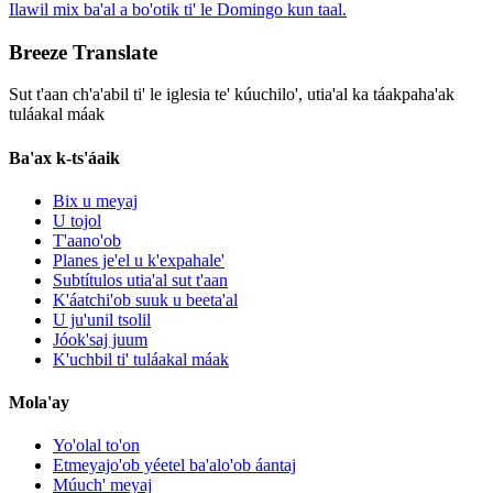
Ilawil mix ba'al a bo'otik ti' le Domingo kun taal.
Breeze Translate
Sut t'aan ch'a'abil ti' le iglesia te' kúuchilo', utia'al ka táakpaha'ak
tuláakal máak
Ba'ax k-ts'áaik
Bix u meyaj
U tojol
T'aano'ob
Planes je'el u k'expahale'
Subtítulos utia'al sut t'aan
K'áatchi'ob suuk u beeta'al
U ju'unil tsolil
Jóok'saj juum
K'uchbil ti' tuláakal máak
Mola'ay
Yo'olal to'on
Etmeyajo'ob yéetel ba'alo'ob áantaj
Múuch' meyaj