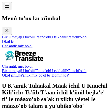
Menú tu'ux ku xíimbal
Bix u meyaj
U bo'olil
T'aano'ob
U tsikbalil
K'áatchi'o'ob
Okol ich
Cha'antik mix bo'ol
Cha'antik mix bo'ol
Bix u meyaj
U bo'olil
T'aano'ob
U tsikbalil
K'áatchi'o'ob
Okol ich
Cha'antik mix bo'ol te' Domingoa'
U K'amik Tuláakal Máak ichil U Kúuchil
Kili'ich: Ts'íib T'aan ichil k'iinil bejla'e'
ti' le máaxo'ob sa'ak u xikin yéetel le
máaxo'ob talam u yu'ubiko'obo'