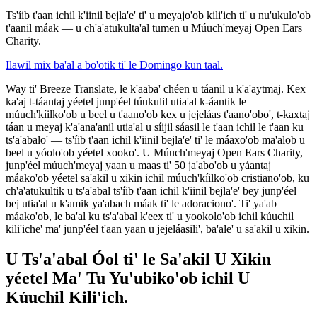
Ts'íib t'aan ichil k'iinil bejla'e' ti' u meyajo'ob kili'ich ti' u nu'ukulo'ob
t'aanil máak — u ch'a'atukulta'al tumen u Múuch'meyaj Open Ears
Charity.
Ilawil mix ba'al a bo'otik ti' le Domingo kun taal.
Way ti' Breeze Translate, le k'aaba' chéen u táanil u k'a'aytmaj. Kex
ka'aj t-táantaj yéetel junp'éel túukulil utia'al k-áantik le
múuch'kíilko'ob u beel u t'aano'ob kex u jejeláas t'aano'obo', t-kaxtaj
táan u meyaj k'a'ana'anil utia'al u síijil sáasil le t'aan ichil le t'aan ku
ts'a'abalo' — ts'íib t'aan ichil k'iinil bejla'e' ti' le máaxo'ob ma'alob u
beel u yóolo'ob yéetel xooko'. U Múuch'meyaj Open Ears Charity,
junp'éel múuch'meyaj yaan u maas ti' 50 ja'abo'ob u yáantaj
máako'ob yéetel sa'akil u xikin ichil múuch'kíilko'ob cristiano'ob, ku
ch'a'atukultik u ts'a'abal ts'íib t'aan ichil k'iinil bejla'e' bey junp'éel
bej utia'al u k'amik ya'abach máak ti' le adoraciono'. Ti' ya'ab
máako'ob, le ba'al ku ts'a'abal k'eex ti' u yookolo'ob ichil kúuchil
kili'iche' ma' junp'éel t'aan yaan u jejeláasili', ba'ale' u sa'akil u xikin.
U Ts'a'abal Óol ti' le Sa'akil U Xikin
yéetel Ma' Tu Yu'ubiko'ob ichil U
Kúuchil Kili'ich.