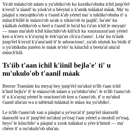
Ya'ab máako'ob talam u yu'ubiko'ob ku kaxtiko'obuba ichil junp'éel
k'eexil 'u táanil' tu yóok'ol u béeytal u k'amik tuláakal máak. Ma' tu
páajtal u meyajtiko'ob u t'aanil k'ab yéetel ma' u tukliko'obuba ti' u
múuch'kíilil le máaxo'ob sa'ak u xikno'ob tu jaajili', ba'ale' ku
yáalkab óoltiko'ob u beel u t'aanil le ba'al ku t'a'an ichil le meyajo'
— maas ma'alob ichil kúuchilo'ob kili'ich ku xuuxuuxut'aan yéetel
ken u k'eex u k'a'aytaj le éek'oja'an ch'a'a-t'aano'. Lela' ku ts'áaik
junp'éel k'eexil k'a'ana'anil ti' le adoraciono', ya'ab súutuk ku bisik ti'
u yu'ubikuba junéen le máak te'elo' tu kúuchil u beeta'al utia'al
múuch'kíil.
Ts'íib t'aan ichil k'iinil bejla'e' ti' u
nu'ukulo'ob t'aanil máak
Breeze Translate ku meyaj bey junp'éel nu'ukul ts'íib t'aan ichil
k'iinil bejla'e' ti' le máaxo'ob talam u yu'ubiko'obo': le ts'íib t'aano'ob
ti' u k'a'aytaj yéetel le oraciono'ob ken u t'aano'ob, ti' u nu'ukul
t'aanil uba'an wa u tabletail tuláakal le máax ku yu'ubiko'.
Le ts'íib t'aano'ob xan u páajtal u ye'esa'al ti' junp'éel táanxelil
táanxelil wa ti' junp'éel nu'ukul ye'esaj t'aan yéetel u modoil ye'esaj,
beyo' le kúuchilo' u páajtal u xook tuláakal u yéet k'iintsil — ma'
chéen ti' u nu'ukulo'ob uba'an.