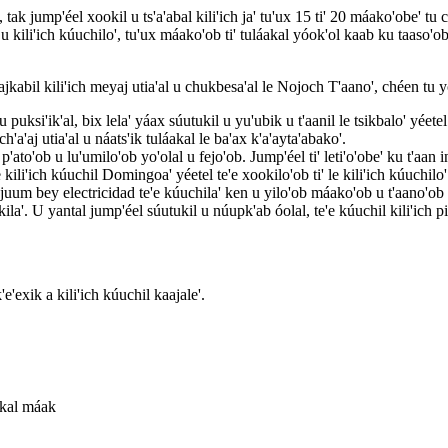
k jump'éel xookil u ts'a'abal kili'ich ja' tu'ux 15 ti' 20 máako'obe' tu ch'
 kili'ich kúuchilo', tu'ux máako'ob ti' tuláakal yóok'ol kaab ku taaso'ob u
jkabil kili'ich meyaj utia'al u chukbesa'al le Nojoch T'aano', chéen tu y
 u puksi'ik'al, bix lela' yáax súutukil u yu'ubik u t'aanil le tsikbalo' yéete
ch'a'aj utia'al u náats'ik tuláakal le ba'ax k'a'ayta'abako'.
to'ob u lu'umilo'ob yo'olal u fejo'ob. Jump'éel ti' leti'o'obe' ku t'aan in
e kili'ich kúuchil Domingoa' yéetel te'e xookilo'ob ti' le kili'ich kúuchilo
l juum bey electricidad te'e kúuchila' ken u yilo'ob máako'ob u t'aano'o
a'. U yantal jump'éel súutukil u núupk'ab óolal, te'e kúuchil kili'ich pik
'e'exik a kili'ich kúuchil kaajale'.
áakal máak