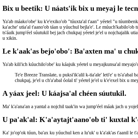
Bix u beetik: U náats'ik bix u meyaj le tecn
Ya'ab máako'obe' ku k'e'exiko'ob "túuxta'al t'aan" yéetel "u túumbenkúu
ka'ache' utia'al t'aano'ob táan u yúuchul bejla'e'. Le múuch'kabilo'ob 
ts'áaik jump'éel súutukil bej jach chukpaj yéetel je'el u nojchajalik utia
u xikin.
Le k'aak'as bejo'obo': Ba'axten ma' u chuk
Ya'ab kili'ich kúuchilo'obe' ku káajsik yéetel u meyajkunsa'al meyajo'
Te'e Breeze Translate, u puksi'ik'alil k-tia'ale' leti'e' u ts'a'abal
chukpaj, je'el u ch'a'abal óolal ti' yéetel je'el u k'e'exel bix u me
A yáax jeel: U káajsa'al chéen súutukil.
Ma' k'a'ana'an a yantal a nojchil taak'in wa jump'éel máak jach u yojel t
U pa'ak'al: K'a'aytajt'aano'ob ti' kuxtal k'
Ka' jo'op'ok túun, ba'ax ku yúuchul ken a lu'uk' u k'a'ak'as t'aanil le 