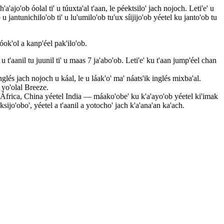
a'ajo'ob óolal ti' u túuxta'al t'aan, le péektsilo' jach nojoch. Leti'e' u
 jantunichilo'ob ti' u lu'umilo'ob tu'ux síijijo'ob yéetel ku janto'ob tu
óok'ol a kanp'éel pak'ilo'ob.
l u t'aanil tu juunil ti' u maas 7 ja'abo'ob. Leti'e' ku t'aan jump'éel chan
glés jach nojoch u káal, le u láak'o' ma' náats'ik inglés mixba'al.
' yo'olal Breeze.
b África, China yéetel India — máako'obe' ku k'a'ayo'ob yéetel ki'imak
sijo'obo', yéetel a t'aanil a yotocho' jach k'a'ana'an ka'ach.