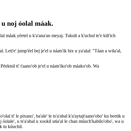
 u noj óolal máak.
óolal máak yéetel u k'a'ana'an meyaj. Tukult a k'uchul te'e kili'ich
. Leti'e' jump'éel bej je'el u náats'ik bix u ya'alal: "Táan a wila'al,
lob Péektsil ti' t'aano'ob je'el u náats'iko'ob máako'ob. Wa
'olal ti' le pixano', ba'ale' le ts'a'abal k'a'aytajt'aano'obo' ku beetik u
 óolale', u ts'a'abal u xookil utia'al le chan múuch'kabilo'obo', wa u
ak tu kúuchil.