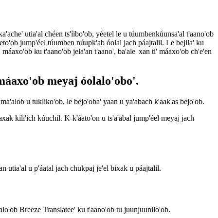
a'ache' utia'al chéen ts'íibo'ob, yéetel le u túumbenkúunsa'al t'aano'ob
eeto'ob jump'éel túumben núupk'ab óolal jach páajtalil. Le bejila' ku
i' máaxo'ob ku t'aano'ob jela'an t'aano', ba'ale' xan ti' máaxo'ob ch'e'en
 máaxo'ob meyaj óolalo'obo'.
ma'alob u tukliko'ob, le bejo'oba' yaan u ya'abach k'aak'as bejo'ob.
 ba'axak kili'ich kúuchil. K-k'áato'on u ts'a'abal jump'éel meyaj jach
 utia'al u p'áatal jach chukpaj je'el bixak u páajtalil.
'alo'ob Breeze Translatee' ku t'aano'ob tu juunjuunilo'ob.