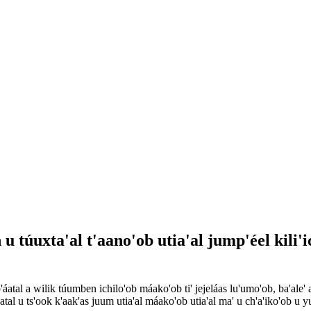
u túuxta'al t'aano'ob utia'al jump'éel kili'
áatal a wilik túumben ichilo'ob máako'ob ti' jejeláas lu'umo'ob, ba'ale' 
'áatal u ts'ook k'aak'as juum utia'al máako'ob utia'al ma' u ch'a'iko'ob u y