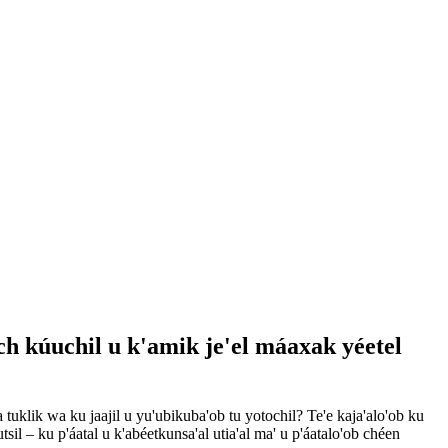
ich kúuchil u k'amik je'el máaxak yéetel
a tuklik wa ku jaajil u yu'ubikuba'ob tu yotochil? Te'e kaja'alo'ob ku
utsil – ku p'áatal u k'abéetkunsa'al utia'al ma' u p'áatalo'ob chéen