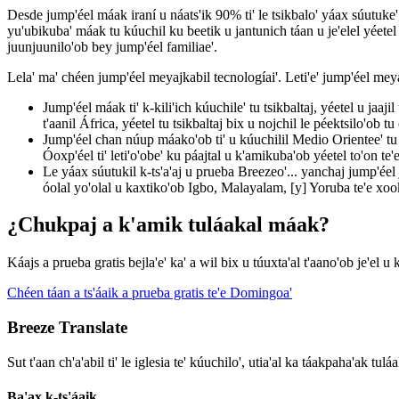
Desde jump'éel máak iraní u náats'ik 90% ti' le tsikbalo' yáax súutuke', ta
yu'ubikuba' máak tu kúuchil ku beetik u jantunich táan u je'elel yéetel u
juunjuunilo'ob bey jump'éel familiae'.
Lela' ma' chéen jump'éel meyajkabil tecnologíai'. Leti'e' jump'éel meya
Jump'éel máak ti' k-kili'ich kúuchile' tu tsikbaltaj, yéetel u jaajil
t'aanil África, yéetel tu tsikbaltaj bix u nojchil le péektsilo'ob tu 
Jump'éel chan núup máako'ob ti' u kúuchilil Medio Orientee' tu p'a
Óoxp'éel ti' leti'o'obe' ku páajtal u k'amikuba'ob yéetel to'on te'
Le yáax súutukil k-ts'a'aj u prueba Breezeo'... yanchaj jump'ée
óolal yo'olal u kaxtiko'ob Igbo, Malayalam, [y] Yoruba te'e xookil
¿Chukpaj a k'amik tuláakal máak?
Káajs a prueba gratis bejla'e' ka' a wil bix u túuxta'al t'aano'ob je'el u k
Chéen táan a ts'áaik a prueba gratis te'e Domingoa'
Breeze Translate
Sut t'aan ch'a'abil ti' le iglesia te' kúuchilo', utia'al ka táakpaha'ak tul
Ba'ax k-ts'áaik