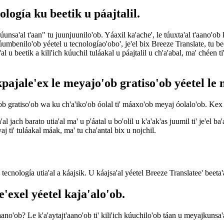
ología ku beetik u páajtalil.
nsa'al t'aan" tu juunjuunilo'ob. Yáaxil ka'ache', le túuxta'al t'aano'ob k
túumbenilo'ob yéetel u tecnologíao'obo', je'el bix Breeze Translate, tu b
'al u beetik a kili'ich kúuchil tuláakal u páajtalil u ch'a'abal, ma' chéen t
pajale'ex le meyajo'ob gratiso'ob yéetel le
ob gratiso'ob wa ku ch'a'iko'ob óolal ti' máaxo'ob meyaj óolalo'ob. Kex 
 ba'al jach barato utia'al ma' u p'áatal u bo'olil u k'a'ak'as juumil ti' je'el
yaj ti' tuláakal máak, ma' tu cha'antal bix u nojchil.
ecnología utia'al a káajsik. U káajsa'al yéetel Breeze Translatee' beeta'an
e'exel yéetel kaja'alo'ob.
t'aano'ob? Le k'a'aytajt'aano'ob ti' kili'ich kúuchilo'ob táan u meyajkunsa