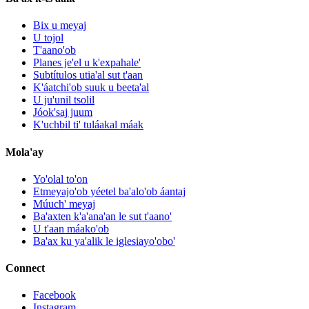
Bix u meyaj
U tojol
T'aano'ob
Planes je'el u k'expahale'
Subtítulos utia'al sut t'aan
K'áatchi'ob suuk u beeta'al
U ju'unil tsolil
Jóok'saj juum
K'uchbil ti' tuláakal máak
Mola'ay
Yo'olal to'on
Etmeyajo'ob yéetel ba'alo'ob áantaj
Múuch' meyaj
Ba'axten k'a'ana'an le sut t'aano'
U t'aan máako'ob
Ba'ax ku ya'alik le iglesiayo'obo'
Connect
Facebook
Instagram