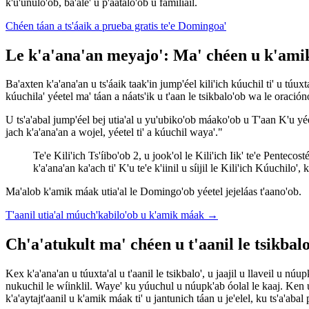
k'u'unulo'ob, ba'ale' u p'áatalo'ob u familiail.
Chéen táan a ts'áaik a prueba gratis te'e Domingoa'
Le k'a'ana'an meyajo': Ma' chéen u k'amik 
Ba'axten k'a'ana'an u ts'áaik taak'in jump'éel kili'ich kúuchil ti' u túux
kúuchila' yéetel ma' táan a náats'ik u t'aan le tsikbalo'ob wa le oracióno'
U ts'a'abal jump'éel bej utia'al u yu'ubiko'ob máako'ob u T'aan K'u yéetel
jach k'a'ana'an a wojel, yéetel ti' a kúuchil waya'."
Te'e Kili'ich Ts'íibo'ob 2, u jook'ol le Kili'ich Iik' te'e Pentecost
k'a'ana'an ka'ach ti' K'u te'e k'iinil u síijil le Kili'ich Kúuchilo', k
Ma'alob k'amik máak utia'al le Domingo'ob yéetel jejeláas t'aano'ob.
T'aanil utia'al múuch'kabilo'ob u k'amik máak
→
Ch'a'atukult ma' chéen u t'aanil le tsikbalo
Kex k'a'ana'an u túuxta'al u t'aanil le tsikbalo', u jaajil u llaveil u núupk
nukuchil le wíinklil. Waye' ku yúuchul u núupk'ab óolal le kaaj. Ken u 
k'a'aytajt'aanil u k'amik máak ti' u jantunich táan u je'elel, ku ts'a'abal p