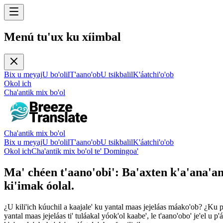
Menú tu'ux ku xíimbal
Bix u meyaj
U bo'olil
T'aano'ob
U tsikbalil
K'áatchi'o'ob
Okol ich
Cha'antik mix bo'ol
Cha'antik mix bo'ol
Bix u meyaj
U bo'olil
T'aano'ob
U tsikbalil
K'áatchi'o'ob
Okol ich
Cha'antik mix bo'ol te' Domingoa'
Ma' chéen t'aano'obi': Ba'axten k'a'ana'an 
ki'imak óolal.
¿U kili'ich kúuchil a kaajale' ku yantal maas jejeláas máako'ob? ¿Ku p'
yantal maas jejeláas ti' tuláakal yóok'ol kaabe', le t'aano'obo' je'el u p