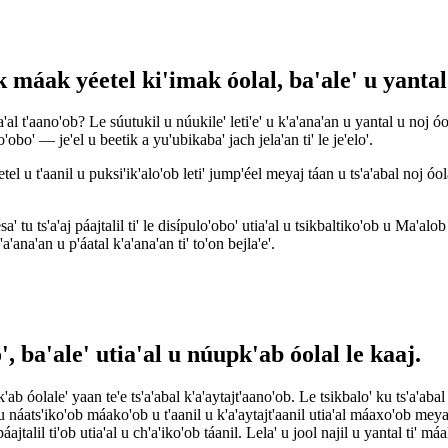
máak yéetel ki'imak óolal, ba'ale' u yantal
ta'al t'aano'ob? Le súutukil u núukile' leti'e' u k'a'ana'an u yantal u noj 
obo' — je'el u beetik a yu'ubikaba' jach jela'an ti' le je'elo'.
 u t'aanil u puksi'ik'alo'ob leti' jump'éel meyaj táan u ts'a'abal noj óolal
ésa' tu ts'a'aj páajtalil ti' le disípulo'obo' utia'al u tsikbaltiko'ob u Ma'a
'a'ana'an u p'áatal k'a'ana'an ti' to'on bejla'e'.
', ba'ale' utia'al u núupk'ab óolal le kaaj.
'ab óolale' yaan te'e ts'a'abal k'a'aytajt'aano'ob. Le tsikbalo' ku ts'a'abal o
náats'iko'ob máako'ob u t'aanil u k'a'aytajt'aanil utia'al máaxo'ob meyaj
áajtalil ti'ob utia'al u ch'a'iko'ob táanil. Lela' u jool najil u yantal ti' má