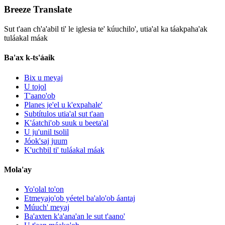
Breeze Translate
Sut t'aan ch'a'abil ti' le iglesia te' kúuchilo', utia'al ka táakpaha'ak
tuláakal máak
Ba'ax k-ts'áaik
Bix u meyaj
U tojol
T'aano'ob
Planes je'el u k'expahale'
Subtítulos utia'al sut t'aan
K'áatchi'ob suuk u beeta'al
U ju'unil tsolil
Jóok'saj juum
K'uchbil ti' tuláakal máak
Mola'ay
Yo'olal to'on
Etmeyajo'ob yéetel ba'alo'ob áantaj
Múuch' meyaj
Ba'axten k'a'ana'an le sut t'aano'