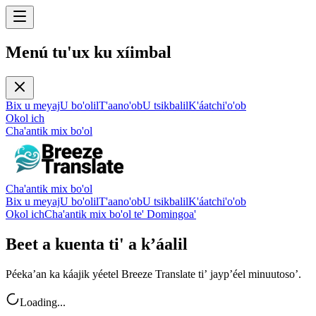
Menú tu'ux ku xíimbal
Bix u meyaj
U bo'olil
T'aano'ob
U tsikbalil
K'áatchi'o'ob
Okol ich
Cha'antik mix bo'ol
Cha'antik mix bo'ol
Bix u meyaj
U bo'olil
T'aano'ob
U tsikbalil
K'áatchi'o'ob
Okol ich
Cha'antik mix bo'ol te' Domingoa'
Beet a kuenta ti' a kʼáalil
Péekaʼan ka káajik yéetel Breeze Translate tiʼ jaypʼéel minuutosoʼ.
Loading...