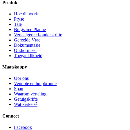
Produk
Hoe dit werk
Pryse
Tale
Buigsame Planne
Vertaalgereed-onderskrifte
Gereelde Vrae
Dokumentasie
Oudio-uitset
Toeganklikheid
Maatskappy
Oor ons
Vennote en hulpbronne
Span
Waarom vertaling
Getuigskrifte
Wat kerke sê
Connect
Facebook