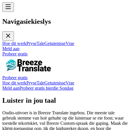
Navigasiekieslys
Hoe dit werk
Pryse
Tale
Getuienisse
Vrae
Meld aan
Probeer gratis
Probeer gratis
Hoe dit werk
Pryse
Tale
Getuienisse
Vrae
Meld aan
Probeer gratis hierdie Sondag
Luister in jou taal
Oudio-uitvoer is in Breeze Translate ingebou. Die meeste tale
gebruik stemme van hoë gehalte op die luisteraar se eie foon; waar
toestelle tekortskiet, vul Breeze Custom-spraak die gaping. Maak die
kliënt-toepassing oop, tik die luidspreker-ikoon, en hoor die