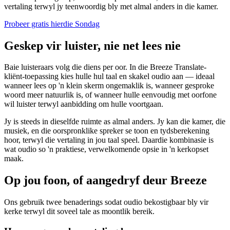
vertaling terwyl jy teenwoordig bly met almal anders in die kamer.
Probeer gratis hierdie Sondag
Geskep vir luister, nie net lees nie
Baie luisteraars volg die diens per oor. In die Breeze Translate-
kliënt-toepassing kies hulle hul taal en skakel oudio aan — ideaal
wanneer lees op 'n klein skerm ongemaklik is, wanneer gesproke
woord meer natuurlik is, of wanneer hulle eenvoudig met oorfone
wil luister terwyl aanbidding om hulle voortgaan.
Jy is steeds in dieselfde ruimte as almal anders. Jy kan die kamer, die
musiek, en die oorspronklike spreker se toon en tydsberekening
hoor, terwyl die vertaling in jou taal speel. Daardie kombinasie is
wat oudio so 'n praktiese, verwelkomende opsie in 'n kerkopset
maak.
Op jou foon, of aangedryf deur Breeze
Ons gebruik twee benaderings sodat oudio bekostigbaar bly vir
kerke terwyl dit soveel tale as moontlik bereik.