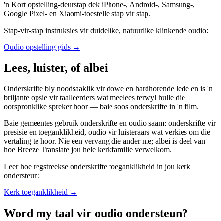
'n Kort opstelling-deurstap dek iPhone-, Android-, Samsung-,
Google Pixel- en Xiaomi-toestelle stap vir stap.
Stap-vir-stap instruksies vir duidelike, natuurlike klinkende oudio:
Oudio opstelling gids
→
Lees, luister, of albei
Onderskrifte bly noodsaaklik vir dowe en hardhorende lede en is 'n
briljante opsie vir taalleerders wat meelees terwyl hulle die
oorspronklike spreker hoor — baie soos onderskrifte in 'n film.
Baie gemeentes gebruik onderskrifte en oudio saam: onderskrifte vir
presisie en toeganklikheid, oudio vir luisteraars wat verkies om die
vertaling te hoor. Nie een vervang die ander nie; albei is deel van
hoe Breeze Translate jou hele kerkfamilie verwelkom.
Leer hoe regstreekse onderskrifte toeganklikheid in jou kerk
ondersteun:
Kerk toeganklikheid
→
Word my taal vir oudio ondersteun?