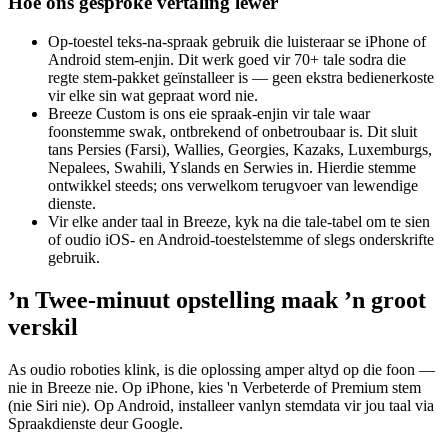
Hoe ons gesproke vertaling lewer
Op-toestel teks-na-spraak gebruik die luisteraar se iPhone of
Android stem-enjin. Dit werk goed vir 70+ tale sodra die
regte stem-pakket geïnstalleer is — geen ekstra bedienerkoste
vir elke sin wat gepraat word nie.
Breeze Custom is ons eie spraak-enjin vir tale waar
foonstemme swak, ontbrekend of onbetroubaar is. Dit sluit
tans Persies (Farsi), Wallies, Georgies, Kazaks, Luxemburgs,
Nepalees, Swahili, Yslands en Serwies in. Hierdie stemme
ontwikkel steeds; ons verwelkom terugvoer van lewendige
dienste.
Vir elke ander taal in Breeze, kyk na die tale-tabel om te sien
of oudio iOS- en Android-toestelstemme of slegs onderskrifte
gebruik.
’n Twee-minuut opstelling maak ’n groot
verskil
As oudio roboties klink, is die oplossing amper altyd op die foon —
nie in Breeze nie. Op iPhone, kies 'n Verbeterde of Premium stem
(nie Siri nie). Op Android, installeer vanlyn stemdata vir jou taal via
Spraakdienste deur Google.