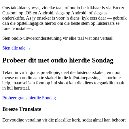
Ons tale-bladsy wys, vir elke taal, of oudio beskikbaar is via Breeze
Custom, op iOS en Android, slegs op Android, of slegs as
onderskrifte. As jy onseker is voor 'n diens, kyk eers daar — gebruik
dan die opstellingsgids hierbo om die beste stem op luisteraars se
fone te installeer.
Sien oudio-uitvoerondersteuning vir elke taal wat ons vertaal:
Sien alle tale
→
Probeer dit met oudio hierdie Sondag
Teken in vir 'n gratis proeflopie, deel die luisteraarskakel, en nooi
mense om oudio aan te skakel in die kliënt-toepassing — oorfone
help, maar selfs 'n foon op hul skoot kan die diens toeganklik maak
in hul hartstaal.
Probeer gratis hierdie Sondag
Breeze Translate
Eenvoudige vertaling vir die plaaslike kerk, sodat almal kan behoort