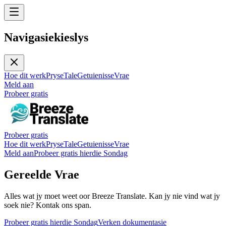
Navigasiekieslys
Hoe dit werk
Pryse
Tale
Getuienisse
Vrae
Meld aan
Probeer gratis
Probeer gratis
Hoe dit werk
Pryse
Tale
Getuienisse
Vrae
Meld aan
Probeer gratis hierdie Sondag
Gereelde Vrae
Alles wat jy moet weet oor Breeze Translate. Kan jy nie vind wat jy
soek nie? Kontak ons span.
Probeer gratis hierdie Sondag
Verken dokumentasie