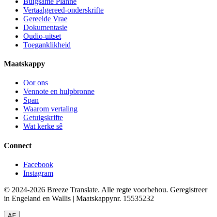
Buigsame Planne
Vertaalgereed-onderskrifte
Gereelde Vrae
Dokumentasie
Oudio-uitset
Toeganklikheid
Maatskappy
Oor ons
Vennote en hulpbronne
Span
Waarom vertaling
Getuigskrifte
Wat kerke sê
Connect
Facebook
Instagram
© 2024-2026 Breeze Translate. Alle regte voorbehou. Geregistreer
in Engeland en Wallis | Maatskappynr. 15535232
AF