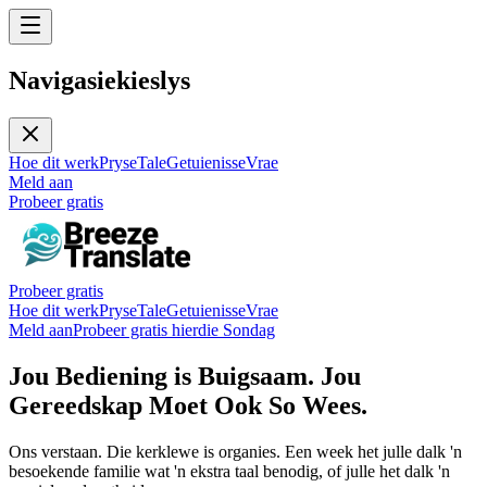
Navigasiekieslys
Hoe dit werk
Pryse
Tale
Getuienisse
Vrae
Meld aan
Probeer gratis
Probeer gratis
Hoe dit werk
Pryse
Tale
Getuienisse
Vrae
Meld aan
Probeer gratis hierdie Sondag
Jou Bediening is Buigsaam. Jou
Gereedskap Moet Ook So Wees.
Ons verstaan. Die kerklewe is organies. Een week het julle dalk 'n
besoekende familie wat 'n ekstra taal benodig, of julle het dalk 'n