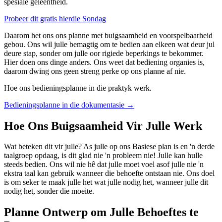
spesiale geleentheid.
Probeer dit gratis hierdie Sondag
Daarom het ons ons planne met buigsaamheid en voorspelbaarheid
gebou. Ons wil julle bemagtig om te bedien aan elkeen wat deur jul
deure stap, sonder om julle oor rigiede beperkings te bekommer.
Hier doen ons dinge anders. Ons weet dat bediening organies is,
daarom dwing ons geen streng perke op ons planne af nie.
Hoe ons bedieningsplanne in die praktyk werk.
Bedieningsplanne in die dokumentasie
→
Hoe Ons Buigsaamheid Vir Julle Werk
Wat beteken dit vir julle? As julle op ons Basiese plan is en 'n derde
taalgroep opdaag, is dit glad nie 'n probleem nie! Julle kan hulle
steeds bedien. Ons wil nie hê dat julle moet voel asof julle nie 'n
ekstra taal kan gebruik wanneer die behoefte ontstaan nie. Ons doel
is om seker te maak julle het wat julle nodig het, wanneer julle dit
nodig het, sonder die moeite.
Planne Ontwerp om Julle Behoeftes te