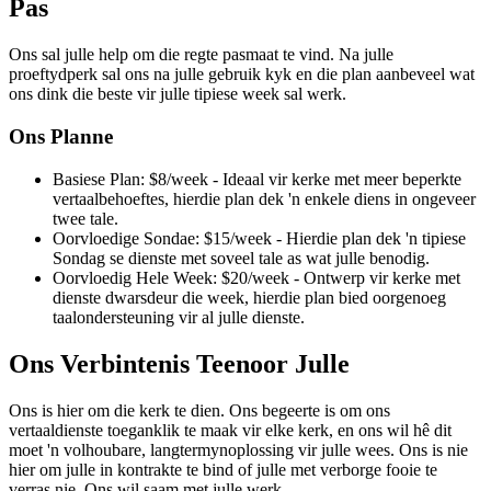
Pas
Ons sal julle help om die regte pasmaat te vind. Na julle
proeftydperk sal ons na julle gebruik kyk en die plan aanbeveel wat
ons dink die beste vir julle tipiese week sal werk.
Ons Planne
Basiese Plan: $8/week - Ideaal vir kerke met meer beperkte
vertaalbehoeftes, hierdie plan dek 'n enkele diens in ongeveer
twee tale.
Oorvloedige Sondae: $15/week - Hierdie plan dek 'n tipiese
Sondag se dienste met soveel tale as wat julle benodig.
Oorvloedig Hele Week: $20/week - Ontwerp vir kerke met
dienste dwarsdeur die week, hierdie plan bied oorgenoeg
taalondersteuning vir al julle dienste.
Ons Verbintenis Teenoor Julle
Ons is hier om die kerk te dien. Ons begeerte is om ons
vertaaldienste toeganklik te maak vir elke kerk, en ons wil hê dit
moet 'n volhoubare, langtermynoplossing vir julle wees. Ons is nie
hier om julle in kontrakte te bind of julle met verborge fooie te
verras nie. Ons wil saam met julle werk.