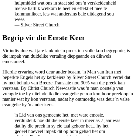
hulpmiddel wat ons in staat stel om 'n verskeidenheid
mense hartlik welkom te heet en effektief mee te
kommunikeer, iets wat andersins baie uitdagend sou
wees.
—
Silver Street Church
Begrip vir die Eerste Keer
Vir individue wat jare lank nie 'n preek ten volle kon begryp nie, is
die impak van duidelike vertaling diepgaande en dikwels
emosioneel.
Hierdie ervaring word deur ander beaam. 'n Man van Iran met
beperkte Engels het sy kerkleiers by Silver Street Church vertel dat
hy met behulp van Breeze Translate nou 90% van die preek kan
verstaan. By Christ Church Newcastle was 'n man oorstelp van
vreugde toe hy uiteindelik die evangelie getrou kon hoor preek op 'n
manier wat hy kon verstaan, nadat hy ontmoedig was deur 'n valse
evangelie by 'n ander kerk.
'n Lid van ons gemeente het, met ware emosie,
verduidelik hoe dit die eerste keer in meer as 7 jaar was
dat hy die preek in sy eie taal gehoor het... hy het
gedeel hoeveel impak dit op hom gehad het om