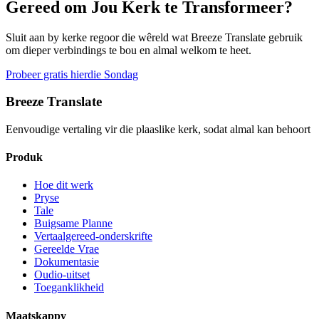
Gereed om Jou Kerk te Transformeer?
Sluit aan by kerke regoor die wêreld wat Breeze Translate gebruik
om dieper verbindings te bou en almal welkom te heet.
Probeer gratis hierdie Sondag
Breeze Translate
Eenvoudige vertaling vir die plaaslike kerk, sodat almal kan behoort
Produk
Hoe dit werk
Pryse
Tale
Buigsame Planne
Vertaalgereed-onderskrifte
Gereelde Vrae
Dokumentasie
Oudio-uitset
Toeganklikheid
Maatskappy