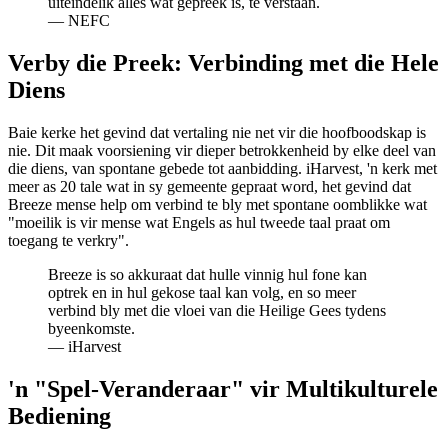
uiteindelik alles wat gepreek is, te verstaan.
—
NEFC
Verby die Preek: Verbinding met die Hele
Diens
Baie kerke het gevind dat vertaling nie net vir die hoofboodskap is
nie. Dit maak voorsiening vir dieper betrokkenheid by elke deel van
die diens, van spontane gebede tot aanbidding. iHarvest, 'n kerk met
meer as 20 tale wat in sy gemeente gepraat word, het gevind dat
Breeze mense help om verbind te bly met spontane oomblikke wat
"moeilik is vir mense wat Engels as hul tweede taal praat om
toegang te verkry".
Breeze is so akkuraat dat hulle vinnig hul fone kan
optrek en in hul gekose taal kan volg, en so meer
verbind bly met die vloei van die Heilige Gees tydens
byeenkomste.
—
iHarvest
'n "Spel-Veranderaar" vir Multikulturele
Bediening