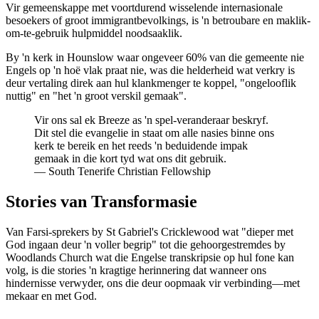
Vir gemeenskappe met voortdurend wisselende internasionale
besoekers of groot immigrantbevolkings, is 'n betroubare en maklik-
om-te-gebruik hulpmiddel noodsaaklik.
By 'n kerk in Hounslow waar ongeveer 60% van die gemeente nie
Engels op 'n hoë vlak praat nie, was die helderheid wat verkry is
deur vertaling direk aan hul klankmenger te koppel, "ongelooflik
nuttig" en "het 'n groot verskil gemaak".
Vir ons sal ek Breeze as 'n spel-veranderaar beskryf.
Dit stel die evangelie in staat om alle nasies binne ons
kerk te bereik en het reeds 'n beduidende impak
gemaak in die kort tyd wat ons dit gebruik.
—
South Tenerife Christian Fellowship
Stories van Transformasie
Van Farsi-sprekers by St Gabriel's Cricklewood wat "dieper met
God ingaan deur 'n voller begrip" tot die gehoorgestremdes by
Woodlands Church wat die Engelse transkripsie op hul fone kan
volg, is die stories 'n kragtige herinnering dat wanneer ons
hindernisse verwyder, ons die deur oopmaak vir verbinding—met
mekaar en met God.