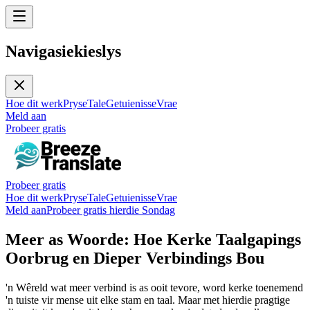
Navigasiekieslys
Hoe dit werk
Pryse
Tale
Getuienisse
Vrae
Meld aan
Probeer gratis
Probeer gratis
Hoe dit werk
Pryse
Tale
Getuienisse
Vrae
Meld aan
Probeer gratis hierdie Sondag
Meer as Woorde: Hoe Kerke Taalgapings
Oorbrug en Dieper Verbindings Bou
'n Wêreld wat meer verbind is as ooit tevore, word kerke toenemend
'n tuiste vir mense uit elke stam en taal. Maar met hierdie pragtige