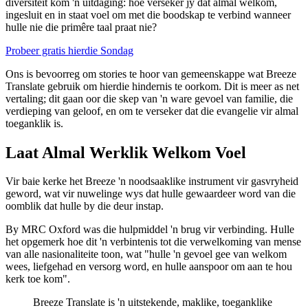
diversiteit kom 'n uitdaging: hoe verseker jy dat almal welkom,
ingesluit en in staat voel om met die boodskap te verbind wanneer
hulle nie die primêre taal praat nie?
Probeer gratis hierdie Sondag
Ons is bevoorreg om stories te hoor van gemeenskappe wat Breeze
Translate gebruik om hierdie hindernis te oorkom. Dit is meer as net
vertaling; dit gaan oor die skep van 'n ware gevoel van familie, die
verdieping van geloof, en om te verseker dat die evangelie vir almal
toeganklik is.
Laat Almal Werklik Welkom Voel
Vir baie kerke het Breeze 'n noodsaaklike instrument vir gasvryheid
geword, wat vir nuwelinge wys dat hulle gewaardeer word van die
oomblik dat hulle by die deur instap.
By MRC Oxford was die hulpmiddel 'n brug vir verbinding. Hulle
het opgemerk hoe dit 'n verbintenis tot die verwelkoming van mense
van alle nasionaliteite toon, wat "hulle 'n gevoel gee van welkom
wees, liefgehad en versorg word, en hulle aanspoor om aan te hou
kerk toe kom".
Breeze Translate is 'n uitstekende, maklike, toeganklike